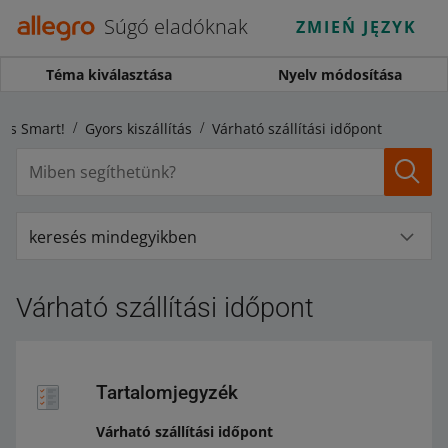
Súgó eladóknak
ZMIEŃ JĘZYK
Téma kiválasztása
Nyelv módosítása
s és Smart!
Gyors kiszállítás
Várható szállítási időpont
keresés mindegyikben
Várható szállítási időpont
Tartalomjegyzék
Várható szállítási időpont