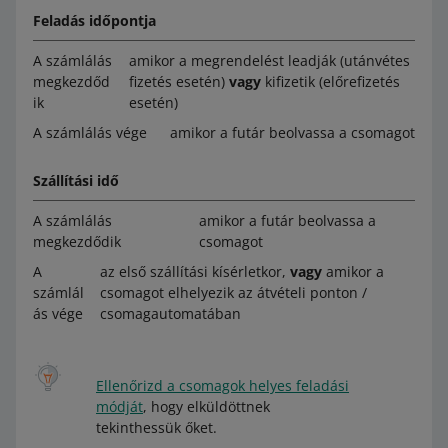
Feladás időpontja
A számlálás
amikor a megrendelést leadják (utánvétes
megkezdőd
fizetés esetén)
vagy
kifizetik (előrefizetés
ik
esetén)
A számlálás vége
amikor a futár beolvassa a csomagot
Szállítási idő
A számlálás
amikor a futár beolvassa a
megkezdődik
csomagot
A
az első szállítási kísérletkor,
vagy
amikor a
számlál
csomagot elhelyezik az átvételi ponton /
ás vége
csomagautomatában
Ellenőrizd a csomagok helyes feladási
módját
, hogy elküldöttnek
tekinthessük őket.