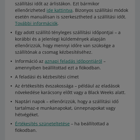
szállítási időt az árlistákon. Ezt bármikor
ellenőrizheted
ide kattintva
. Bizonyos szállítási módok
esetén manuálisan is szerkesztheted a szállítási időt.
További információk
.
Egy adott szállító tényleges szállítási időpontjai – a
korábbi és a jelenlegi küldemények alapján
ellenőrizzük, hogy mennyi időre van szüksége a
szállítónak a csomag kézbesítéséhez.
Információ az
aznapi feladás időpontjáról
–
amennyiben beállítottad ezt a fiókodban.
A feladási és kézbesítési címet
Az értékesítés évszakossága – például az eladások
növekedése karácsony előtt vagy a Black Weeks alatt.
Naptári napok – ellenőrizzük, hogy a szállítási idő
tartalmaz-e munkanapokat, ünnepnapokat vagy
hétvégéket.
Értékesítés szüneteltetése
– ha beállítottad a
fiókodban.