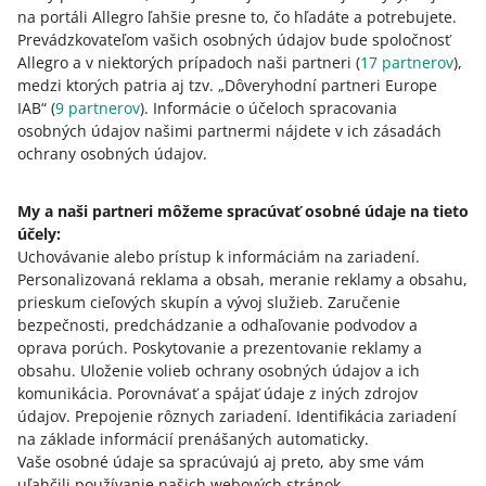
na portáli Allegro ľahšie presne to, čo hľadáte a potrebujete.
1. júna zmeníme dizajn vašich cenníkov dopravy so
Prevádzkovateľom vašich osobných údajov bude spoločnosť
spôsobom doručenia elektronickou zásielkou (e-
Allegro a v niektorých prípadoch naši partneri (
17
partnerov
),
mailom)
medzi ktorých patria aj tzv. „Dôveryhodní partneri Europe
18. mája 2026 o 12:08
IAB“ (
9
partnerov
). Informácie o účeloch spracovania
osobných údajov našimi partnermi nájdete v ich zásadách
Zistite, čo to pre vás znamená.
ochrany osobných údajov.
Od 28. mája budete môcť vytvoriť cenníky dopravy
My a naši partneri môžeme spracúvať osobné údaje na tieto
pomocou novej metódy
účely:
13. mája 2026 o 13:30
Uchovávanie alebo prístup k informáciám na zariadení
.
28. mája spustíme novú metódu tvorenia vlastných
Personalizovaná reklama a obsah, meranie reklamy a obsahu,
cenníkov (teda tých, ktoré spravujete sami). Nové cenníky
prieskum cieľových skupín a vývoj služieb
.
Zaručenie
budete môcť vytvoriť iba týmto novým spôsobom.
bezpečnosti, predchádzanie a odhaľovanie podvodov a
oprava porúch
.
Poskytovanie a prezentovanie reklamy a
POZRI STARŠIE
obsahu
.
Uloženie volieb ochrany osobných údajov a ich
komunikácia
.
Porovnávať a spájať údaje z iných zdrojov
údajov
.
Prepojenie rôznych zariadení
.
Identifikácia zariadení
na základe informácií prenášaných automaticky
.
Vaše osobné údaje sa spracúvajú aj preto, aby sme vám
uľahčili používanie našich webových stránok.