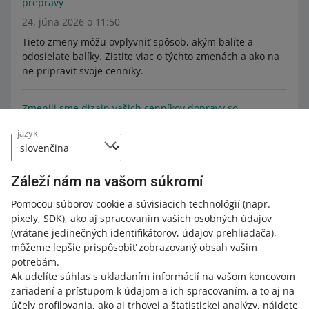
prepravy
24. júna 2026 o 11:50
Tieto zmeny môžu ovplyvniť spôsob, akým balíte a
odosielate balíky. Zistite viac o týchto zmenách a ako na
ne pripraviť svoje cenníky.
Zmenili sme dizajn vašich cenníkov dopravy so
spôsobom doručenia elektronickou zásielkou (e-
jazyk
mailom)
1. júna 2026 o 15:35
Zistite, čo to pre vás znamená.
Záleží nám na vašom súkromí
Pomocou súborov cookie a súvisiacich technológií
(napr.
Od dnes môžete vytvoriť cenníky dopravy iba pomocou
pixely, SDK)
, ako aj spracovaním vašich osobných údajov
novej metódy
(vrátane jedinečných identifikátorov, údajov prehliadača)
,
28. mája 2026 o 15:26
môžeme lepšie prispôsobiť zobrazovaný obsah vašim
potrebám.
Chceme, aby bola správa vašich cenníkov ešte
Ak udelíte súhlas s ukladaním informácií na vašom koncovom
jednoduchšia a intuitívnejšia. Zaviedli sme preto zmeny
zariadení a prístupom k údajom a ich spracovaním, a to aj na
v ich dizajne a funkčnosti.
účely profilovania, ako aj trhovej a štatistickej analýzy, nájdete