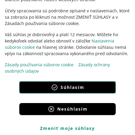
Účely spracovania sú podrobne opísané v nastaveniach, ktoré
sa zobrazia po kliknutí na možnosť ZMENIŤ SÚHLASY a v
Zásadách používania súborov cookie.
Váš súhlas je dobrovoľný a platí 12 mesiacov. Môžete ho
kedykoľvek odvolať alebo obnoviť v záložke
Nastavenia
súborov cookie
na hlavnej stránke. Odvolanie súhlasu nemá
vplyv na zákonnosť spracovania vykonaného pred odvolaním.
Táto stránka je dostupná aj v iných jazykoch
Zásady používania súborov cookie
Zásady ochrany
osobných údajov
vzhľad:
svetlý motív
Súhlasím
Nesúhlasím
Portály skupiny Allegro
Allegro.cz
Allegro.sk
Allegro.hu
Onedelivery.cz
Zmeniť moje súhlasy