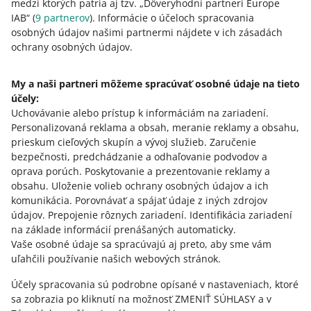
medzi ktorých patria aj tzv. „Dôveryhodní partneri Europe
niečo iné? Kontaktujte nás", „Predám stôl v rámci tejto
IAB“ (
9
partnerov
). Informácie o účeloch spracovania
ponuky. Stoličky môžem na požiadanie vystaviť v
osobných údajov našimi partnermi nájdete v ich zásadách
samostatnej ponuke."
ochrany osobných údajov.
Hrubé nadhodnotenie prepravných nákladov a
zároveň podhodnotenie ceny produktu s cieľom znížiť
My a naši partneri môžeme spracúvať osobné údaje na tieto
províziu z predaja.
účely:
Uchovávanie alebo prístup k informáciám na zariadení
.
Personalizovaná reklama a obsah, meranie reklamy a obsahu,
prieskum cieľových skupín a vývoj služieb
.
Zaručenie
z
3
bezpečnosti, predchádzanie a odhaľovanie podvodov a
oprava porúch
.
Poskytovanie a prezentovanie reklamy a
obsahu
.
Uloženie volieb ochrany osobných údajov a ich
Potrebujete pomoc?
komunikácia
.
Porovnávať a spájať údaje z iných zdrojov
údajov
.
Prepojenie rôznych zariadení
.
Identifikácia zariadení
KONTAKTUJTE NÁS
na základe informácií prenášaných automaticky
.
Vaše osobné údaje sa spracúvajú aj preto, aby sme vám
uľahčili používanie našich webových stránok.
Účely spracovania sú podrobne opísané v nastaveniach, ktoré
sa zobrazia po kliknutí na možnosť ZMENIŤ SÚHLASY a v