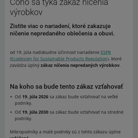
Čoho sa týka zákaz ničenia
výrobkov
Zistite viac o nariadení, ktoré zakazuje
ničenie nepredaného oblečenia a obuvi.
od 19. júla nadobudne účinnosť nariadenie
ESPR
(Ecodesign for Sustainable Products Regulation)
, ktoré
zavádza úplný
zákaz ničenia nepredaných výrobkov
.
Na koho sa bude tento zákaz vzťahovať
Od
19. júla 2026
sa zákaz bude vzťahovať na veľké
podniky.
Od
19. júla 2030
sa zákaz bude vzťahovať na stredné
podniky.
Mikropodniky a malé podniky sú z tohto zákazu úplne