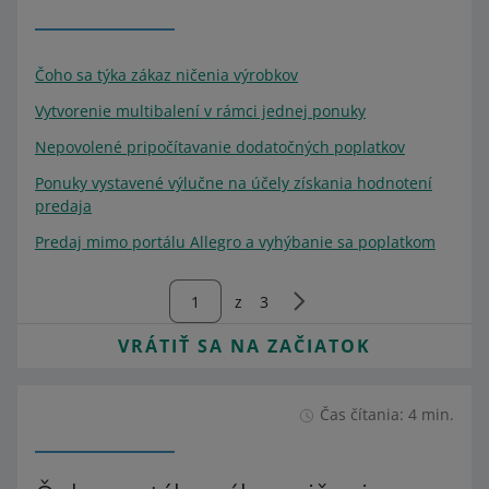
Čoho sa týka zákaz ničenia výrobkov
Vytvorenie multibalení v rámci jednej ponuky
Nepovolené pripočítavanie dodatočných poplatkov
Ponuky vystavené výlučne na účely získania hodnotení
predaja
Predaj mimo portálu Allegro a vyhýbanie sa poplatkom
z
3
VRÁTIŤ SA NA ZAČIATOK
Čas čítania: 4 min.