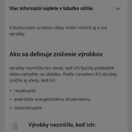
Viac informácií nájdete v tabuľke nižšie.
Oblečenie a odevné doplnky
V budúcnosti sa tento zákaz môže rozšíriť aj o iné
výrobky.
4203
Opi
Oblečenie a odevné doplnky z kože alebo z umelej
s
kože
Ako sa definuje zničenie výrobkov
61
Výrobky nezničíte len vtedy, keď ich fyzicky poškodíte
alebo vyhodíte na skládku. Podľa nariadení EÚ výrobky
Opis
Oblečenie a odevné doplnky, pletené
zničíte aj vtedy, keď ich:
62
recyklujete
podrobíte energetickému zhodnoteniu
Opis
Oblečenie a odevné doplnky, nepletené
neutralizujete.
6504
Výrobky nezničíte, keď ich:
O
Klobúky a iné pokrývky hlavy, ktoré sú splietané