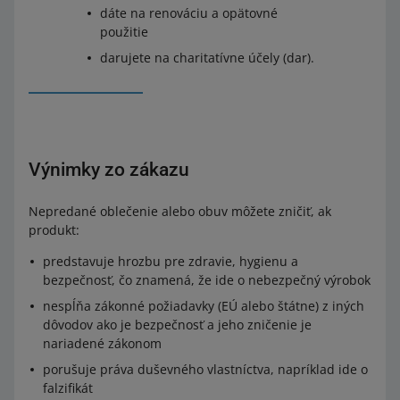
p
alebo vyrobené spojením pásikov z akéhokoľvek
dáte na renováciu a opätovné
is
materiálu, taktiež podšité alebo ozdobené
použitie
darujete na charitatívne účely (dar).
6505
O
Klobúky a iné pokrývky hlavy, pletené alebo
p
háčkované, alebo zhotovené z čipky, plsti alebo
is
iných textilných tkanín v kuse (ale nie z pásikov),
taktiež podšívané alebo zdobené; sieťky na vlasy z
Výnimky zo zákazu
akéhokoľvek materiálu, taktiež podšité alebo
zdobené
Nepredané oblečenie alebo obuv môžete zničiť, ak
Obuv
produkt:
predstavuje hrozbu pre zdravie, hygienu a
6401
bezpečnosť, čo znamená, že ide o nebezpečný výrobok
O
Nepremokavá obuv s vonkajšou podrážkou a
nespĺňa zákonné požiadavky (EÚ alebo štátne) z iných
p
zvrškom z gumy alebo plastu, ktorej zvršok nie je k
dôvodov ako je bezpečnosť a jeho zničenie je
is
podrážke pripevnený ani zošitý šitím, nitovaním,
nariadené zákonom
pribíjaním klincami, skrutkovaním, kolíkmi alebo
porušuje práva duševného vlastníctva, napríklad ide o
podobným spôsobom
falzifikát