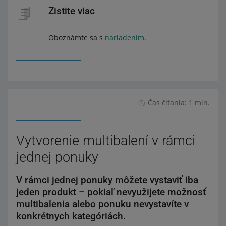
na ktoré sa zákaz bude vzťahovať.
Zistite viac
Oboznámte sa s
nariadením
.
Čas čítania: 1 min.
Vytvorenie multibalení v rámci
jednej ponuky
V rámci jednej ponuky môžete vystaviť iba
jeden produkt – pokiaľ nevyužijete možnosť
multibalenia alebo ponuku nevystavíte v
konkrétnych kategóriách.