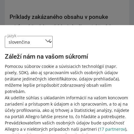
Príklady zakázaného obsahu v ponuke
Informácie alebo nabádanie k nákupu tohto alebo
iných produktov mimo portálu Allegro. Ustanovenia
jazyk
ako: „Predaj len cez môj internetový obchod“, „Ponuky
posielajte telefonicky, dohodneme sa mimo portálu
Allegro“.
Záleží nám na vašom súkromí
Informácie o povinnosti zaplatiť časť alebo všetky
Pomocou súborov cookie a súvisiacich technológií
poplatky spojené s nákupom produktu mimo portálu
(napr.
pixely, SDK)
Allegro. Ustanovenia ako: „Cena v ponuke je
, ako aj spracovaním vašich osobných údajov
(vrátane jedinečných identifikátorov, údajov prehliadača)
orientačná, na cenu sa informujte osobne."
,
môžeme lepšie prispôsobiť zobrazovaný obsah vašim
Informácia o možnosti dohody na cene alebo zmene
potrebám.
predmetu ponuky. Ustanovenia ako: „Cena dohodou.
Ak udelíte súhlas s ukladaním informácií na vašom koncovom
Zavolajte mi!“, „Za príplatok 20 PLN pridám niečo
zariadení a prístupom k údajom a ich spracovaním, a to aj na
navyše“, „Ak vám táto veľkosť nevyhovuje, spýtajte sa
účely profilovania, ako aj trhovej a štatistickej analýzy, nájdete
na iné veľkosti“.
na portáli Allegro ľahšie presne to, čo hľadáte a potrebujete.
Informácie o produktoch, ktoré nie sú vystavené na
Prevádzkovateľom vašich osobných údajov bude spoločnosť
portáli Allegro, alebo nabádanie ku kontaktu pred
Allegro a v niektorých prípadoch naši partneri (
17
partnerov
),
odoslaním cenovej ponuky. Záznamy ako: „Hľadáte