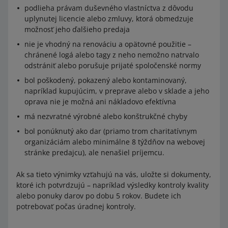
6402
podlieha právam duševného vlastníctva z dôvodu
uplynutej licencie alebo zmluvy, ktorá obmedzuje
Op
Ostatná obuv s vonkajšou podrážkou a zvrškom z
možnosť jeho ďalšieho predaja
is
gumy alebo plastu
nie je vhodný na renováciu a opätovné použitie –
chránené logá alebo tagy z neho nemožno natrvalo
6403
odstrániť alebo porušuje prijaté spoločenské normy
O
Obuv s vonkajšou podrážkou z gumy, plastov, kože
bol poškodený, pokazený alebo kontaminovaný,
pi
alebo kompozitnej kože a zvrškom z kože
napríklad kupujúcim, v preprave alebo v sklade a jeho
s
oprava nie je možná ani nákladovo efektívna
má nezvratné výrobné alebo konštrukčné chyby
6404
bol ponúknutý ako dar (priamo trom charitatívnym
O
Obuv s vonkajšou podrážkou z gumy, plastu, kože
organizáciám alebo minimálne 8 týždňov na webovej
pi
alebo kompozitnej kože a zvrškom z textilných
stránke predajcu), ale nenašiel príjemcu.
s
materiálov
Ak sa tieto výnimky vzťahujú na vás, uložte si dokumenty,
6405
ktoré ich potvrdzujú – napríklad výsledky kontroly kvality
alebo ponuky darov po dobu 5 rokov. Budete ich
Opis
Ostatná obuv
potrebovať počas úradnej kontroly.
V tomto
nariadení
je taktiež uvedený zoznam produktov,