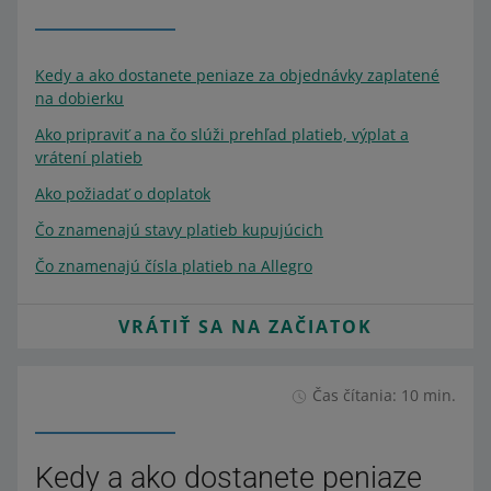
Kedy a ako dostanete peniaze za objednávky zaplatené
na dobierku
Ako pripraviť a na čo slúži prehľad platieb, výplat a
vrátení platieb
Ako požiadať o doplatok
Čo znamenajú stavy platieb kupujúcich
Čo znamenajú čísla platieb na Allegro
VRÁTIŤ SA NA ZAČIATOK
Čas čítania: 10 min.
Kedy a ako dostanete peniaze