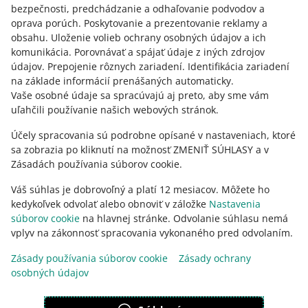
bezpečnosti, predchádzanie a odhaľovanie podvodov a
oprava porúch
.
Poskytovanie a prezentovanie reklamy a
obsahu
.
Uloženie volieb ochrany osobných údajov a ich
Potrebujete pomoc?
komunikácia
.
Porovnávať a spájať údaje z iných zdrojov
údajov
.
Prepojenie rôznych zariadení
.
Identifikácia zariadení
KONTAKTUJTE NÁS
na základe informácií prenášaných automaticky
.
Vaše osobné údaje sa spracúvajú aj preto, aby sme vám
uľahčili používanie našich webových stránok.
Účely spracovania sú podrobne opísané v nastaveniach, ktoré
sa zobrazia po kliknutí na možnosť ZMENIŤ SÚHLASY a v
Zásadách používania súborov cookie.
Váš súhlas je dobrovoľný a platí 12 mesiacov. Môžete ho
kedykoľvek odvolať alebo obnoviť v záložke
Nastavenia
súborov cookie
na hlavnej stránke. Odvolanie súhlasu nemá
vplyv na zákonnosť spracovania vykonaného pred odvolaním.
Táto stránka je dostupná aj v iných jazykoch
Zásady používania súborov cookie
Zásady ochrany
osobných údajov
vzhľad:
svetlý motív