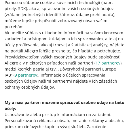
Pomocou súborov cookie a súvisiacich technológií
(napr.
V závislosti od toho, či ste predajca alebo kupujúci,
pixely, SDK)
, ako aj spracovaním vašich osobných údajov
nájdete číslo platby na rôznych miestach na portáli
(vrátane jedinečných identifikátorov, údajov prehliadača)
,
Allegro.
môžeme lepšie prispôsobiť zobrazovaný obsah vašim
potrebám.
Ak udelíte súhlas s ukladaním informácií na vašom koncovom
Ak ste kupujúcim, číslo platby nájdete v
zariadení a prístupom k údajom a ich spracovaním, a to aj na
účely profilovania, ako aj trhovej a štatistickej analýzy, nájdete
e-mailovom oznámení o platbe za zakúpený produkt
na portáli Allegro ľahšie presne to, čo hľadáte a potrebujete.
podrobnostiach objednávky dostupných na karte
Prevádzkovateľom vašich osobných údajov bude spoločnosť
História nákupov
v časti Platby.
Allegro a v niektorých prípadoch naši partneri (
17
partnerov
),
medzi ktorých patria aj tzv. „Dôveryhodní partneri Europe
IAB“ (
9
partnerov
). Informácie o účeloch spracovania
Ak ste predajca, číslo platby nájdete v
osobných údajov našimi partnermi nájdete v ich zásadách
ochrany osobných údajov.
e-mailovom oznámení o platbe uskutočnenej
kupujúcim
podrobnostiach nákupu dostupných na karte
My a naši partneri môžeme spracúvať osobné údaje na tieto
Objednávky
v časti Platby
účely:
Uchovávanie alebo prístup k informáciám na zariadení
.
v súhrnoch dostupných na karte
Finančné prostriedky
Personalizovaná reklama a obsah, meranie reklamy a obsahu,
a história transakcií
.
prieskum cieľových skupín a vývoj služieb
.
Zaručenie