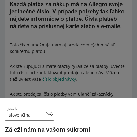
Každá platba za nákup má na Allegro svoje
jedinečné číslo. V prípade potreby tak ľahko
nájdete informácie o platbe. Čísla platieb
nájdete na príslušnej karte alebo v e-maile.
Toto číslo umožňuje nám aj predajcom rýchlo nájsť
konkrétnu platbu.
Ak ste kupujúci a máte otázky týkajúce sa platby, uveďte
toto číslo pri kontaktovaní predajcu alebo nás. Môžete
tiež uviesť vaše
číslo objednávky
.
Ak ste predajca, číslo platby vám uľahčí zákaznícky
servis. Ak vám kupujúci poskytne svoje číslo platby,
budete môcť rýchlo nájsť príslušnú objednávku a
jazyk
skontrolovať jej stav. Jednoducho prejdite na kartu
Objednávky
a do vyhľadávacieho panela zadajte číslo
platby.
Záleží nám na vašom súkromí