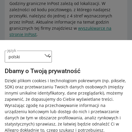
Godziny graniczne InPost zależą od lokalizacji. W
zależności od kodu pocztowego, z którego nadajesz
przesyłki, należysz do jednej z 4 stref wyznaczonych
przez InPost. Aktualne informacje na temat godzin
granicznych tej firmy znajdziesz w
wyszukiwarce na
stronie InPost
.
Godziny graniczne firmy
One Kurier
sprawdzisz na
tej
język
stronie
. Są to godziny, do których najpóźniej możesz:
umieścić przesyłkę w Allegro One Box
Dbamy o Twoją prywatność
zlecić jednorazowy podjazd kuriera.
Dzięki plikom cookies i technologiom pokrewnym
(np. piksele,
Zobacz,
jak ustawić godzinę wysyłki tego samego dnia
.
SDK)
oraz przetwarzaniu Twoich danych osobowych
(między
innymi unikalne identyfikatory, dane przeglądarki)
, możemy
zapewnić, że dopasujemy do Ciebie wyświetlane treści.
Dowiedz się też,
jak odpowiednio zapakować przesyłkę i
Wyrażając zgodę na przechowywanie informacji na
jakich produktów nie możesz wysyłać z Allegro
urządzeniu końcowym lub dostęp do nich i przetwarzanie
International Czechy
.
danych (w tym w obszarze profilowania, analiz rynkowych i
statystycznych) sprawiasz, że łatwiej będzie odnaleźć Ci w
Allegro dokładnie to, czego szukasz i potrzebujesz.