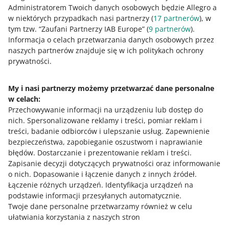
Jak możesz złożyć reklamację
Administratorem Twoich danych osobowych będzie Allegro a
w niektórych przypadkach nasi partnerzy (
17
partnerów
), w
W ramach metody dostawy Allegro International Czechy
tym tzw. “Zaufani Partnerzy IAB Europe” (
9
partnerów
).
wszystkie reklamacje dotyczące dostawy są obsługiwane
Informacja o celach przetwarzania danych osobowych przez
przez Allegro. Jeśli chcesz zgłosić reklamację, skorzystaj z
naszych partnerów znajduje się w ich politykach ochrony
formularza kontaktowego
.
prywatności.
My i nasi partnerzy możemy przetwarzać dane personalne
w celach:
Potrzebujesz pomocy?
Przechowywanie informacji na urządzeniu lub dostęp do
nich
.
Spersonalizowane reklamy i treści, pomiar reklam i
Skontaktuj się z nami
treści, badanie odbiorców i ulepszanie usług
.
Zapewnienie
bezpieczeństwa, zapobieganie oszustwom i naprawianie
błędów
.
Dostarczanie i prezentowanie reklam i treści
.
Zapisanie decyzji dotyczących prywatności oraz informowanie
Zapytaj społeczność
o nich
.
Dopasowanie i łączenie danych z innych źródeł
.
Łączenie różnych urządzeń
.
Identyfikacja urządzeń na
podstawie informacji przesyłanych automatycznie
.
Zajrzyj na Allegro Gadane
Twoje dane personalne przetwarzamy również w celu
ułatwiania korzystania z naszych stron