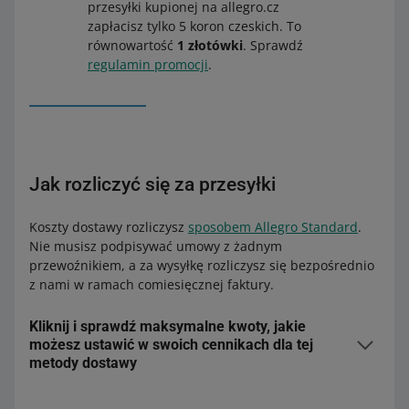
od 589 do 878,99 CZK
54,99 CZK
przesyłki kupionej na allegro.cz
zapłacisz tylko 5 koron czeskich. To
Aby skorzystać z tej opcji:
od 879 CZK
68,79 CZK
równowartość
1 złotówki
. Sprawdź
regulamin promocji
.
przejdź do zakładki
Zamówienia
Do opłaty za przesyłkę Allegro Smart! dla metod z
uzupełnij dane wybranego zamówienia
płatnością przy odbiorze doliczymy opłatę za usługę
w sekcji
Przesyłka
, w polu
Wartość ubezpieczenia
pobrania:
wpisz wartość przesyłki – w tym miejscu podpowiemy
Allegro International Kurier Czechy
: 39 CZK
Ci wartość zamówienia, jednak możesz to ręcznie
zmienić.
Jak rozliczyć się za przesyłki
Allegro International Odbiór w Punkcie Czechy
: 29
CZK
Koszty dostawy rozliczysz
sposobem Allegro Standard
.
Allegro International Automaty Paczkowe Czechy
: 29
Nie musisz podpisywać umowy z żadnym
CZK.
przewoźnikiem, a za wysyłkę rozliczysz się bezpośrednio
z nami w ramach comiesięcznej faktury.
Zobacz, kiedy dostaniesz
zwrot opłat za przesyłki Smart!
Kliknij i sprawdź maksymalne kwoty, jakie
możesz ustawić w swoich cennikach dla tej
metody dostawy
Allegro International Kurier Czechy