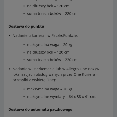
pobranie
najdłuższy bok – 120 cm
Maksymalna kwota, jaką możesz ustawić w cennikach
–
suma trzech boków – 220 cm.
na allegro.pl
Maksymalna kwota, jaką możesz ustawić w
89
Dostawa do punktu
cennikach na allegro.cz
CZK
Nadanie u kuriera i w PaczkoPunkcie:
Allegro International Automaty Paczkowe Czechy
maksymalna waga – 20 kg
Maksymalna kwota, jaką możesz ustawić w
15,99
najdłuższy bok – 120 cm
cennikach na allegro.pl
zł
suma trzech boków – 220 cm.
Maksymalna kwota, jaką możesz ustawić w
49
Nadanie w Paczkomacie lub w Allegro One Box (w
cennikach na allegro.cz
CZK
lokalizacjach obsługiwanych przez One Kuriera –
przesyłki z etykietą One):
Allegro International Automaty Paczkowe Czechy
pobranie
maksymalna waga – 20 kg
Maksymalna kwota, jaką możesz ustawić w cennikach
–
maksymalne wymiary – 64 x 38 x 41 cm.
na allegro.pl
Dostawa do automatu paczkowego
Maksymalna kwota, jaką możesz ustawić w
79
cennikach na allegro.cz
CZK