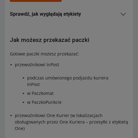
Sprawdź, jak wyglądają etykiety
Etykieta do przesyłki, którą odbierze od Ciebie kurier
InPost:
Jak możesz przekazać paczki
Gotowe paczki możesz przekazać:
przewoźnikowi InPost
podczas umówionego podjazdu kuriera
InPost
w Paczkomat
w PaczkoPunkcie
przewoźnikowi One Kurier (w lokalizacjach
obsługiwanych przez One Kuriera – przesyłki z etykietą
One)