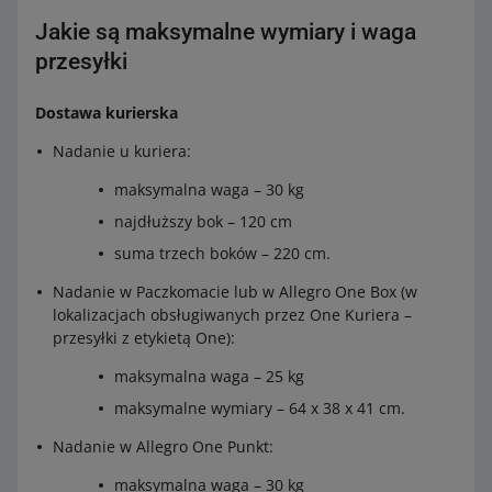
Jakie są maksymalne wymiary i waga
Maksymalna kwota, jaką możesz ustawić w
25,99
cennikach na allegro.pl
zł
przesyłki
Maksymalna kwota, jaką możesz ustawić w
115
cennikach na allegro.cz
CZK
Dostawa kurierska
Allegro International Kurier Czechy pobranie
Nadanie u kuriera:
maksymalna waga – 30 kg
Maksymalna kwota, jaką możesz ustawić w cennikach
–
na allegro.pl
najdłuższy bok – 120 cm
Maksymalna kwota, jaką możesz ustawić w
139
suma trzech boków – 220 cm.
cennikach na allegro.cz
CZK
Nadanie w Paczkomacie lub w Allegro One Box (w
Allegro International Odbiór w Punkcie Czechy
lokalizacjach obsługiwanych przez One Kuriera –
przesyłki z etykietą One):
Maksymalna kwota, jaką możesz ustawić w
15,99
maksymalna waga – 25 kg
cennikach na allegro.pl
zł
maksymalne wymiary – 64 x 38 x 41 cm.
Maksymalna kwota, jaką możesz ustawić w
59
cennikach na allegro.cz
CZK
Nadanie w Allegro One Punkt:
Allegro International Odbiór w Punkcie Czechy
maksymalna waga – 30 kg