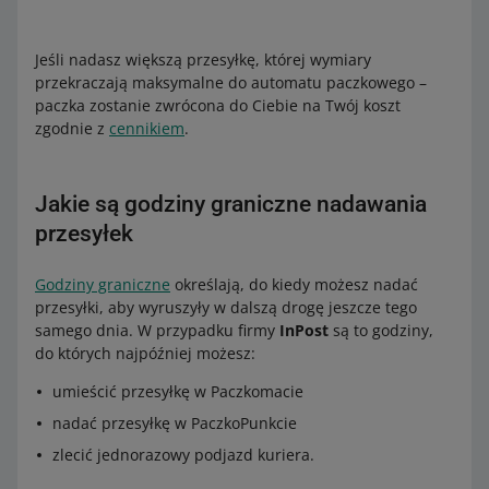
Jeśli udostępniasz metodę Allegro International Kurier
Jeśli nadasz większą przesyłkę, której wymiary
Czechy i zawsze przekazujesz paczki bezpośrednio
przekraczają maksymalne do automatu paczkowego –
kurierowi, możesz sugerować się wymiarami i wagą,
paczka zostanie zwrócona do Ciebie na Twój koszt
które są maksymalne dla nadań u kuriera dla tej opcji
zgodnie z
cennikiem
.
dostawy:
maksymalna waga – 30 kg
Jakie są godziny graniczne nadawania
najdłuższy bok – 120 cm
przesyłek
suma trzech boków – 220 cm.
Jeśli natomiast przesyłki, które wysyłasz opcją dostawy
Godziny graniczne
określają, do kiedy możesz nadać
Allegro International Kurier Czechy, nadajesz również w
przesyłki, aby wyruszyły w dalszą drogę jeszcze tego
Paczkomacie – weź pod uwagę mniejsze wymiary i wagę
samego dnia. W przypadku firmy
InPost
są to godziny,
paczek, przewidziane dla nadań w Paczkomacie dla tej
do których najpóźniej możesz:
opcji dostawy:
umieścić przesyłkę w Paczkomacie
maksymalna waga – 25 kg
nadać przesyłkę w PaczkoPunkcie
maksymalne wymiary – 64 x 38 x 41 cm.
zlecić jednorazowy podjazd kuriera.