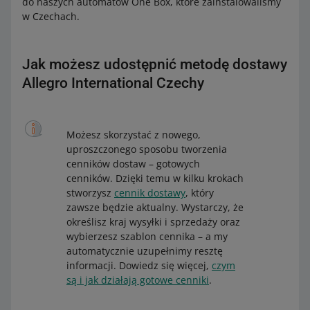
do naszych automatów One Box, które zainstalowaliśmy
w Czechach.
Jak możesz udostępnić metodę dostawy
Allegro International Czechy
Możesz skorzystać z nowego,
uproszczonego sposobu tworzenia
cenników dostaw – gotowych
cenników. Dzięki temu w kilku krokach
stworzysz
cennik dostawy
, który
zawsze będzie aktualny. Wystarczy, że
określisz kraj wysyłki i sprzedaży oraz
wybierzesz szablon cennika – a my
automatycznie uzupełnimy resztę
informacji. Dowiedz się więcej,
czym
są i jak działają gotowe cenniki
.