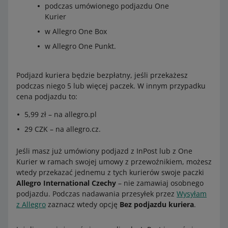
podczas umówionego podjazdu One
Kurier
w Allegro One Box
w Allegro One Punkt.
Podjazd kuriera będzie bezpłatny, jeśli przekażesz
podczas niego 5 lub więcej paczek. W innym przypadku
cena podjazdu to:
Etykieta do przesyłki, którą odbierze od Ciebie kurier
5,99 zł – na allegro.pl
Allegro One:
29 CZK – na allegro.cz.
Jeśli masz już umówiony podjazd z InPost lub z One
Kurier w ramach swojej umowy z przewoźnikiem, możesz
wtedy przekazać jednemu z tych kurierów swoje paczki
Allegro International Czechy
– nie zamawiaj osobnego
podjazdu. Podczas nadawania przesyłek przez
Wysyłam
z Allegro
zaznacz wtedy opcję
Bez podjazdu kuriera
.