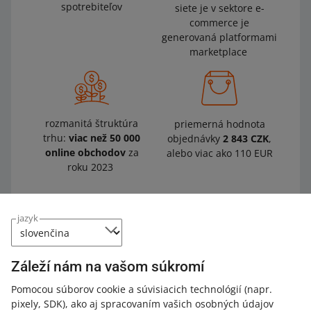
spotrebiteľov
siete je v sektore e-
commerce je
generovaná platformami
marketplace
rozmanitá štruktúra
priemerná hodnota
trhu:
viac než 50 000
objednávky
2 843 CZK
,
online obchodov
za
alebo viac ako 110 EUR
roku 2023
jazyk
Českí predajcovia sú v prípade zdieľania ich
údajov obozretní. Časti nakupujú bez
vytvorenia účtu. Na allegro.cz to je možné –
Záleží nám na vašom súkromí
poskytujeme možnosť
kúpiť bez registrácie
(ako hosť). Vďaka tomu môžete
spracovať
Pomocou súborov cookie a súvisiacich technológií
(napr.
nákupy tak, ako každý iný
.
pixely, SDK)
, ako aj spracovaním vašich osobných údajov