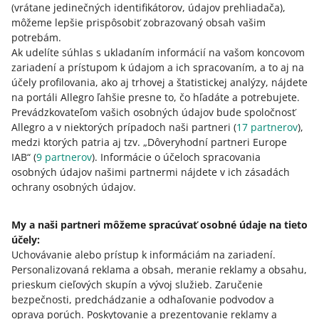
(vrátane jedinečných identifikátorov, údajov prehliadača)
,
Českí kupujúci taktiež obľubujú
platbu na
môžeme lepšie prispôsobiť zobrazovaný obsah vašim
dobierku
. Z nášho výskumu vyplýva, že až
potrebám.
88% všetkých kupujúcich z Česka využívajú
Ak udelíte súhlas s ukladaním informácií na vašom koncovom
túto možnosť – a pre takmer 40% je to
zariadení a prístupom k údajom a ich spracovaním, a to aj na
preferovaná možnosť (v porovnaní so 6% v
účely profilovania, ako aj trhovej a štatistickej analýzy, nájdete
Poľsku). Ak táto možnosť nie je dostupná,
na portáli Allegro ľahšie presne to, čo hľadáte a potrebujete.
môže to odradiť až 20% potencionálnych
Prevádzkovateľom vašich osobných údajov bude spoločnosť
zákazníkov. Treba spomenúť aj to, že Česi
Allegro a v niektorých prípadoch naši partneri (
17
partnerov
),
platia na dobierku ako v hotovosti, tak aj
medzi ktorých patria aj tzv. „Dôveryhodní partneri Europe
kartou – aj v prípade doručenia do výdajných
IAB“ (
9
partnerov
). Informácie o účeloch spracovania
boxov
osobných údajov našimi partnermi nájdete v ich zásadách
ochrany osobných údajov.
My a naši partneri môžeme spracúvať osobné údaje na tieto
Dobre vedieť
účely:
Uchovávanie alebo prístup k informáciám na zariadení
.
Môžem si zaregistrovať nový účet na
Personalizovaná reklama a obsah, meranie reklamy a obsahu,
konkrétnom zahraničnom trhu, napríklad na
prieskum cieľových skupín a vývoj služieb
.
Zaručenie
allegro.cz?
bezpečnosti, predchádzanie a odhaľovanie podvodov a
oprava porúch
.
Poskytovanie a prezentovanie reklamy a
Áno – ale nemusíte! Predaje na všetkých trhoch, vrátane