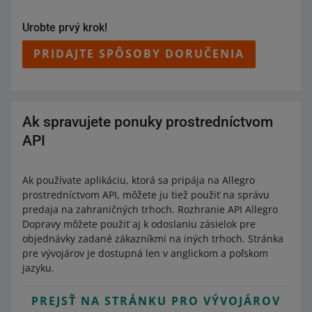
Ak odosielate produkty zahraničným zákazníkom, uistite
využiť automatické preklady
reklamačných podmienok
a
sa, že
štítky a manuály
sú v ich jazyku.Okrem toho sa
záruk
Urobte prvý krok!
. Preklady skontrolujte a prípadne opravte.
uistite, že vystavujete faktúry v správnom jazyku a mene.
Kupujúci ich vďaka tomu jednoducho spracujú a vyhnete
PRIDAJTE SPÔSOBY DORUČENIA
sa častým otázkam po nákupe.
Ak spravujete ponuky prostredníctvom
API
Ak používate aplikáciu, ktorá sa pripája na Allegro
prostredníctvom API, môžete ju tiež použiť na správu
predaja na zahraničných trhoch. Rozhranie API Allegro
Dopravy môžete použiť aj k odoslaniu zásielok pre
objednávky zadané zákazníkmi na iných trhoch. Stránka
pre vývojárov je dostupná len v anglickom a poľskom
jazyku.
PREJSŤ NA STRÁNKU PRO VÝVOJÁROV