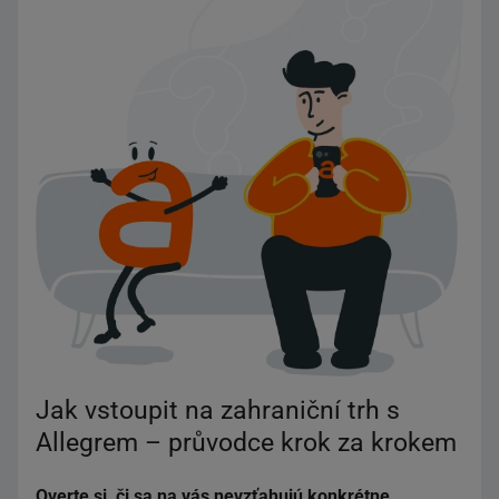
Jak vstoupit na zahraniční trh s
Allegrem – průvodce krok za krokem
Overte si, či sa na vás nevzťahujú konkrétne