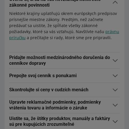
zákonné povinnosti
Niektoré krajiny uplatňujú okrem európskych predpisov
prísnejšie miestne zákony. Predtým, než začnete
predávať sa uistite, že spĺňate všetky zákonné
požiadavky, ktoré sa vás vzťahujú. Navštívte našu
právnu
príručku
a prečítajte si rady, ktoré sme pre pripravili.
Pridajte možnosti medzinárodného doručenia do
cenníkov dopravy
Pripravte si cenníky dopravy, ktoré zahŕňajú spôsoby
Prepojte svoj cenník s ponukami
doručenia zo Slovenska do krajiny, v ktorej chcete svoje
produkty predávať. Môžete si vybrať medzi spôsobmi
Uistite sa, že cenníky, ktoré ste pripravili, sú
prepojené s
doručenia, za ktoré zaplatíte priamo nám, alebo pridať
Skontrolujte si ceny v cudzích menách
ponukami
, ktoré chcete zdieľať na zahraničnom trhu – ak
svoje zmluvy s dopravcami.
sú, budeme ponuky automaticky považovať za
odoslané
V ponukách odoslaných na zdieľanie vopred nastavíme
Upravte reklamačné podmienky, podmienky
na zdieľanie na danom trhu
.
cenové pravidlo
Prevodník cien
. Ceny tiež môžete upraviť
vrátenia tovaru a informácie o záruke
– na karte
Môj sortiment
, vo formulári na vystavenie
Nastavte
podmienky vrátenia
tak, aby sa vzťahovali na
alebo prostredníctvom API.
Uistite sa, že štítky produktov, manuály a faktúry
všetky trhy, na ktorých predávate. Tieto podmienky
sú pre kupujúcich zrozumiteľné
preložíme do iných jazykov automaticky. Môžete tiež