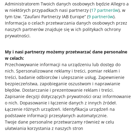
Administratorem Twoich danych osobowych będzie Allegro a
w niektórych przypadkach nasi partnerzy (
17
partnerów
), w
tym tzw. “Zaufani Partnerzy IAB Europe” (
9
partnerów
).
Informacja o celach przetwarzania danych osobowych przez
naszych partnerów znajduje się w ich politykach ochrony
Ta strona jest też dostępna w innych językach
prywatności.
o allegro.pl
My i nasi partnerzy możemy przetwarzać dane personalne
w celach:
polski
Przechowywanie informacji na urządzeniu lub dostęp do
čeština
nich
.
Spersonalizowane reklamy i treści, pomiar reklam i
English
treści, badanie odbiorców i ulepszanie usług
.
Zapewnienie
slovenčina
bezpieczeństwa, zapobieganie oszustwom i naprawianie
błędów
.
Dostarczanie i prezentowanie reklam i treści
.
o allegro.cz
Zapisanie decyzji dotyczących prywatności oraz informowanie
o nich
.
Dopasowanie i łączenie danych z innych źródeł
.
polski
Łączenie różnych urządzeń
.
Identyfikacja urządzeń na
čeština
podstawie informacji przesyłanych automatycznie
.
English
Twoje dane personalne przetwarzamy również w celu
ułatwiania korzystania z naszych stron
slovenčina