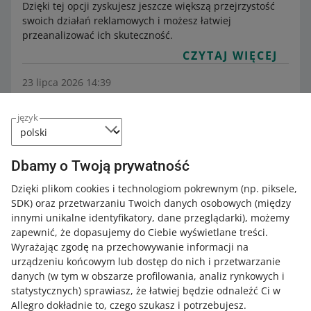
Dzięki tej opcji zyskujesz jeszcze większą przejrzystość
swoich działań reklamowych i możesz łatwiej
przeanalizować ich skuteczność.
CZYTAJ WIĘCEJ
23 lipca 2026 14:39
Jak włączyć Baner pionowy w Allegro Ads
Kategoria:
Pomoc dla sprzedających
Zwiększaj sprzedaż
język
Allegro Ads
Reklama graficzna dla zaawansowanych
Baner pionowy to rodzaj reklamy graficznej. Składa się z
grafiki, która prezentuje Twój produkt, markę lub
Dbamy o Twoją prywatność
kategorię ofert. Dzięki niej kupujący mogą zapoznać się z
Dzięki plikom cookies i technologiom pokrewnym
(np. piksele,
Twoją ofertą na przykład na stronie podziękowania za
SDK)
oraz przetwarzaniu Twoich danych osobowych
(między
zakup.
innymi unikalne identyfikatory, dane przeglądarki)
, możemy
CZYTAJ WIĘCEJ
zapewnić, że dopasujemy do Ciebie wyświetlane treści.
Wyrażając zgodę na przechowywanie informacji na
urządzeniu końcowym lub dostęp do nich i przetwarzanie
danych (w tym w obszarze profilowania, analiz rynkowych i
statystycznych) sprawiasz, że łatwiej będzie odnaleźć Ci w
Allegro dokładnie to, czego szukasz i potrzebujesz.