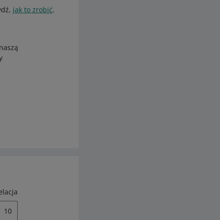
wdź,
jak to zrobić
.
 naszą
y
elacja
10