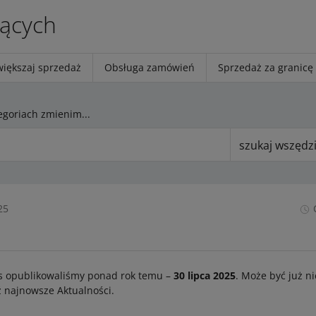
jących
większaj sprzedaż
Obsługa zamówień
Sprzedaż za granicę
W kolejnych kategoriach zmienimy wybrane wartości parametrów określających markę lub producenta
szukaj wszędz
25
s opublikowaliśmy ponad rok temu –
30 lipca 2025
. Może być już ni
 najnowsze Aktualności.