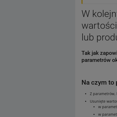
W kolej
wartośc
lub prod
Tak jak zapowi
parametrów ok
Na czym to 
Z parametrów, 
Usunięte warto
w paramet
w paramet