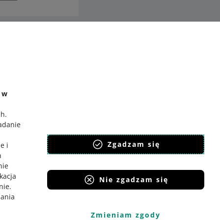
ć
o Gadane
e w
ch
.
badanie
,
Zgadzam się
e i
h
nie
ikacja
Nie zgadzam się
nie
.
iania
Zmieniam zgody