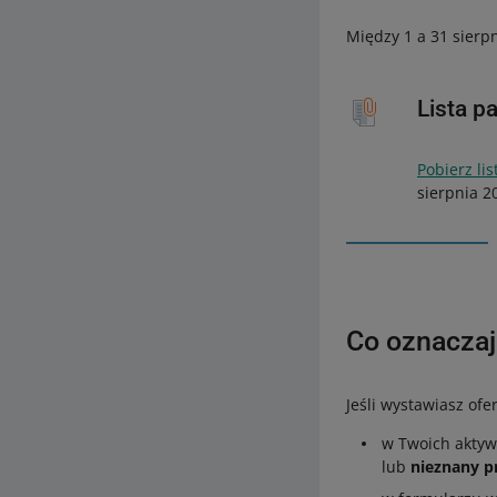
Między 1 a 31 sierp
Lista p
Pobierz li
sierpnia 2
Co oznaczaj
Jeśli wystawiasz ofe
w Twoich aktyw
lub
nieznany p