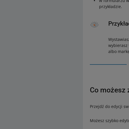
w formularzu wy
przykładzie.
Przykła
Wystawiasz
wybierasz
albo markę
Co możesz 
Przejdź do edycji s
Możesz szybko edyto