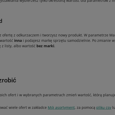
stawiania wybierzesz tylko określoną wartość dla parametrów z lis
d
 ofertę z odkurzaczem i tworzysz nowy produkt. W parametrze Ma
 wartość
inna
i podajesz markę sprzętu samodzielnie. Po zmianie w
 z listy, albo wartość
bez marki
.
zrobić
woich ofert i w wybranych parametrach zmień wartość, którą planu
wać wiele ofert w zakładce
Mój asortyment
, za pomocą
pliku csv
l