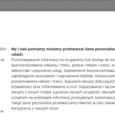
 pomocy?
Zapytaj społecznoś
 się z nami
Zajrzyj na Allegr
SDK)
My i nasi partnerzy możemy przetwarzać dane personaln
celach:
 że
Przechowywanie informacji na urządzeniu lub dostęp do ni
Spersonalizowane reklamy i treści, pomiar reklam i treści, 
odbiorców i ulepszanie usług
.
Zapewnienie bezpieczeństwa
zapobieganie oszustwom i naprawianie błędów
.
Dostarczani
prezentowanie reklam i treści
.
Zapisanie decyzji dotyczącyc
prywatności oraz informowanie o nich
.
Dopasowanie i łącze
,
danych z innych źródeł
.
Łączenie różnych urządzeń
.
Identyf
urządzeń na podstawie informacji przesyłanych automatycz
Twoje dane personalne przetwarzamy również w celu ułatw
korzystania z naszych stron
zw.