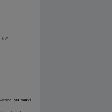
 a 31
artości
bez marki