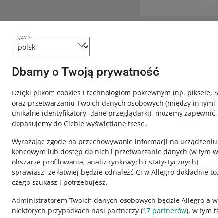
język
Potrzebujesz
Skontaktuj
Dbamy o Twoją prywatność
Dzięki plikom cookies i technologiom pokrewnym
(np. piksele, 
oraz przetwarzaniu Twoich danych osobowych
(między innymi
unikalne identyfikatory, dane przeglądarki)
, możemy zapewnić,
dopasujemy do Ciebie wyświetlane treści.
Wyrażając zgodę na przechowywanie informacji na urządzeniu
końcowym lub dostęp do nich i przetwarzanie danych (w tym w
obszarze profilowania, analiz rynkowych i statystycznych)
sprawiasz, że łatwiej będzie odnaleźć Ci w Allegro dokładnie to
czego szukasz i potrzebujesz.
Ta strona jest też dostępna w innych językach
Administratorem Twoich danych osobowych będzie Allegro a w
niektórych przypadkach nasi partnerzy (
17
partnerów
), w tym t