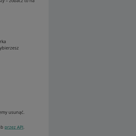
ty – zobacz to na
rka
ybierzesz
jemy usunąć.
ub
przez API
.