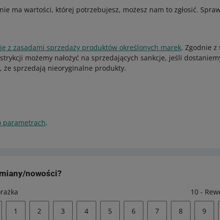
 nie ma wartości, której potrzebujesz, możesz nam to zgłosić. Spra
się z zasadami sprzedaży produktów określonych marek
. Zgodnie z
estrykcji możemy nałożyć na sprzedających sankcje, jeśli dostaniem
, że sprzedają nieoryginalne produkty.
o parametrach
.
zmiany/nowości?
orażka
10 - Rew
1
2
3
4
5
6
7
8
9