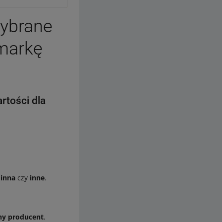
wybrane
 markę
rtości dla
k
inna
czy
inne
.
ny producent
.