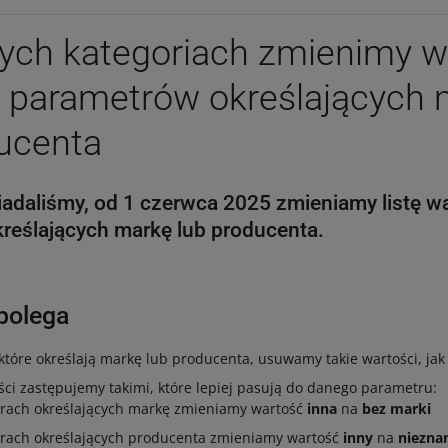
nych kategoriach zmienimy 
i parametrów określających
ucenta
adaliśmy, od 1 czerwca 2025 zmieniamy listę wa
reślających markę lub producenta.
polega
które określają markę lub producenta, usuwamy takie wartości, ja
ści zastępujemy takimi, które lepiej pasują do danego parametru:
rach określających markę zmieniamy wartość
inna
na
bez marki
rach określających producenta zmieniamy wartość
inny
na
niezna