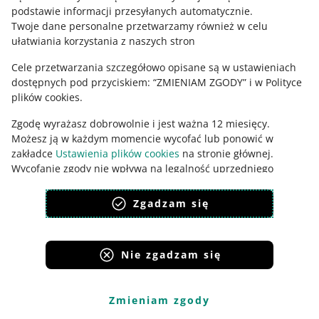
podstawie informacji przesyłanych automatycznie
.
Twoje dane personalne przetwarzamy również w celu
ułatwiania korzystania z naszych stron
Cele przetwarzania szczegółowo opisane są w ustawieniach
dostępnych pod przyciskiem: “ZMIENIAM ZGODY” i w Polityce
plików cookies.
Zgodę wyrażasz dobrowolnie i jest ważna 12 miesięcy.
Ta strona jest też dostępna w innych językach
Możesz ją w każdym momencie wycofać lub ponowić w
zakładce
Ustawienia plików cookies
na stronie głównej.
Wycofanie zgody nie wpływa na legalność uprzedniego
wygląd:
motyw jasny
przetwarzania.
Zgadzam się
polityka plików cookies
polityka ochrony prywatności
Nie zgadzam się
Serwisy Grupy Allegro
Allegro.cz
Allegro.sk
Allegro.hu
Onedelivery.cz
Zmieniam zgody