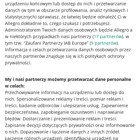
Jak oceniasz te zmiany/nowości?
urządzeniu końcowym lub dostęp do nich i przetwarzanie
danych (w tym w obszarze profilowania, analiz rynkowych i
0 - Porażka
10 - Rewelacja
statystycznych) sprawiasz, że łatwiej będzie odnaleźć Ci w
Allegro dokładnie to, czego szukasz i potrzebujesz.
0
1
2
3
4
5
6
7
Administratorem Twoich danych osobowych będzie Allegro a
w niektórych przypadkach nasi partnerzy (
17
partnerów
), w
8
9
10
tym tzw. “Zaufani Partnerzy IAB Europe” (
9
partnerów
).
Informacja o celach przetwarzania danych osobowych przez
naszych partnerów znajduje się w ich politykach ochrony
prywatności.
Potrzebujesz pomocy?
My i nasi partnerzy możemy przetwarzać dane personalne
Skontaktuj się z nami
w celach:
Przechowywanie informacji na urządzeniu lub dostęp do
nich
.
Spersonalizowane reklamy i treści, pomiar reklam i
treści, badanie odbiorców i ulepszanie usług
.
Zapewnienie
Zapytaj społeczność
bezpieczeństwa, zapobieganie oszustwom i naprawianie
błędów
.
Dostarczanie i prezentowanie reklam i treści
.
Zapisanie decyzji dotyczących prywatności oraz informowanie
Zajrzyj na Allegro Gadane
o nich
.
Dopasowanie i łączenie danych z innych źródeł
.
Łączenie różnych urządzeń
.
Identyfikacja urządzeń na