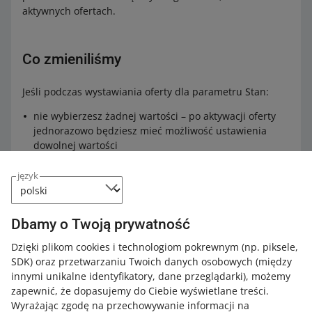
aktywnych ofertach.
Co zmieniliśmy
Jeśli podczas wystawiania oferty dla parametru Stan:
nie wybierzesz żadnej wartości – po aktywacji oferty
jednorazowo będziesz mieć możliwość ustawienia
dowolnej wartości
wybierzesz wartość Nowy – po aktywacji oferty nie
język
możesz zmienić tej wartości na inną
wybierzesz wartość inną niż Nowy – po aktywacji
oferty możesz zmienić tę wartość na inną, lecz nie na
Dbamy o Twoją prywatność
wartość Nowy.
Dzięki plikom cookies i technologiom pokrewnym
(np. piksele,
Przeczytaj więcej o
parametrze Stan
.
SDK)
oraz przetwarzaniu Twoich danych osobowych
(między
innymi unikalne identyfikatory, dane przeglądarki)
, możemy
zapewnić, że dopasujemy do Ciebie wyświetlane treści.
Wyrażając zgodę na przechowywanie informacji na