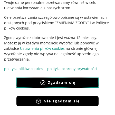
English
Twoje dane personalne przetwarzamy również w celu
ułatwiania korzystania z naszych stron
slovenčina
Cele przetwarzania szczegółowo opisane są w ustawieniach
o allegro.sk
dostępnych pod przyciskiem: “ZMIENIAM ZGODY” i w Polityce
polski
plików cookies.
čeština
Zgodę wyrażasz dobrowolnie i jest ważna 12 miesięcy.
English
Możesz ją w każdym momencie wycofać lub ponowić w
slovenčina
zakładce
Ustawienia plików cookies
na stronie głównej.
Wycofanie zgody nie wpływa na legalność uprzedniego
przetwarzania.
polityka plików cookies
polityka ochrony prywatności
wygląd:
motyw jasny
Zgadzam się
Nie zgadzam się
Serwisy Grupy Allegro