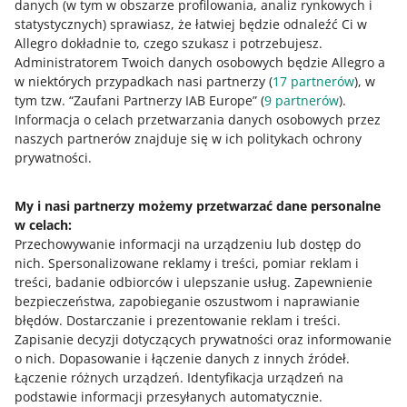
danych (w tym w obszarze profilowania, analiz rynkowych i
statystycznych) sprawiasz, że łatwiej będzie odnaleźć Ci w
Allegro dokładnie to, czego szukasz i potrzebujesz.
Administratorem Twoich danych osobowych będzie Allegro a
w niektórych przypadkach nasi partnerzy (
17
partnerów
), w
tym tzw. “Zaufani Partnerzy IAB Europe” (
9
partnerów
).
Informacja o celach przetwarzania danych osobowych przez
naszych partnerów znajduje się w ich politykach ochrony
Ta strona jest też dostępna w innych językach
prywatności.
o allegro.pl
My i nasi partnerzy możemy przetwarzać dane personalne
w celach:
polski
Przechowywanie informacji na urządzeniu lub dostęp do
čeština
nich
.
Spersonalizowane reklamy i treści, pomiar reklam i
English
treści, badanie odbiorców i ulepszanie usług
.
Zapewnienie
slovenčina
bezpieczeństwa, zapobieganie oszustwom i naprawianie
błędów
.
Dostarczanie i prezentowanie reklam i treści
.
o allegro.cz
Zapisanie decyzji dotyczących prywatności oraz informowanie
o nich
.
Dopasowanie i łączenie danych z innych źródeł
.
polski
Łączenie różnych urządzeń
.
Identyfikacja urządzeń na
čeština
podstawie informacji przesyłanych automatycznie
.