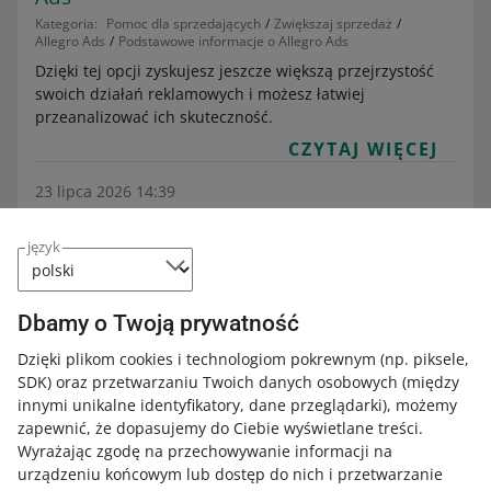
Kategoria:
Pomoc dla sprzedających
Zwiększaj sprzedaż
Allegro Ads
Podstawowe informacje o Allegro Ads
Dzięki tej opcji zyskujesz jeszcze większą przejrzystość
swoich działań reklamowych i możesz łatwiej
przeanalizować ich skuteczność.
CZYTAJ WIĘCEJ
23 lipca 2026 14:39
Jak włączyć Baner pionowy w Allegro Ads
Kategoria:
Pomoc dla sprzedających
Zwiększaj sprzedaż
język
Allegro Ads
Reklama graficzna dla zaawansowanych
Baner pionowy to rodzaj reklamy graficznej. Składa się z
grafiki, która prezentuje Twój produkt, markę lub
Dbamy o Twoją prywatność
kategorię ofert. Dzięki niej kupujący mogą zapoznać się z
Dzięki plikom cookies i technologiom pokrewnym
(np. piksele,
Twoją ofertą na przykład na stronie podziękowania za
SDK)
oraz przetwarzaniu Twoich danych osobowych
(między
zakup.
innymi unikalne identyfikatory, dane przeglądarki)
, możemy
CZYTAJ WIĘCEJ
zapewnić, że dopasujemy do Ciebie wyświetlane treści.
Wyrażając zgodę na przechowywanie informacji na
urządzeniu końcowym lub dostęp do nich i przetwarzanie