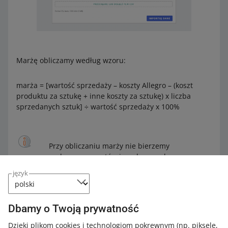
Marżę obliczamy według wzoru:
marża = [wartość sprzedaży – koszty Allegro – (koszt
produktu za sztukę + inne koszty za sztukę) x liczba
sprzedanych sztuk] ÷ wartość sprzedaży x 100%
Przy obliczaniu marży nie bierzemy
pod uwagę zwrotów i anulowanych
zamówień. Wszystkie kwoty podajemy
język
netto. Marżę obliczysz wyłącznie dla
ofert, które sprzedajesz na allegro.pl.
Dbamy o Twoją prywatność
Dzięki plikom cookies i technologiom pokrewnym
(np. piksele,