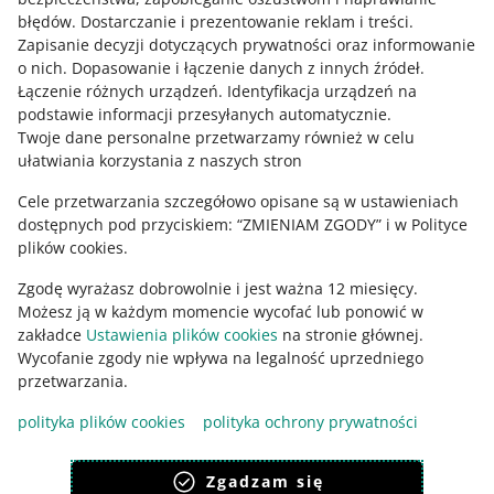
błędów
.
Dostarczanie i prezentowanie reklam i treści
.
Zapisanie decyzji dotyczących prywatności oraz informowanie
Zapytaj społeczność
o nich
.
Dopasowanie i łączenie danych z innych źródeł
.
Łączenie różnych urządzeń
.
Identyfikacja urządzeń na
podstawie informacji przesyłanych automatycznie
.
Zajrzyj na Allegro Gadane
Twoje dane personalne przetwarzamy również w celu
ułatwiania korzystania z naszych stron
Cele przetwarzania szczegółowo opisane są w ustawieniach
dostępnych pod przyciskiem: “ZMIENIAM ZGODY” i w Polityce
plików cookies.
Zgodę wyrażasz dobrowolnie i jest ważna 12 miesięcy.
Możesz ją w każdym momencie wycofać lub ponowić w
zakładce
Ustawienia plików cookies
na stronie głównej.
Wycofanie zgody nie wpływa na legalność uprzedniego
Ta strona jest też dostępna w innych językach
przetwarzania.
polityka plików cookies
polityka ochrony prywatności
wygląd:
motyw jasny
Zgadzam się