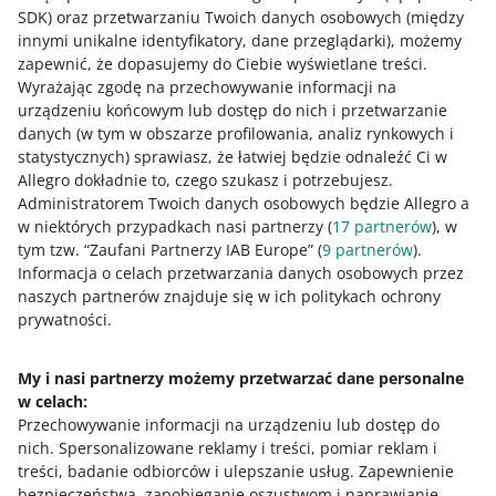
SDK)
oraz przetwarzaniu Twoich danych osobowych
(między
Dzięki tej zmianie szybciej i sprawniej obliczysz marżę
innymi unikalne identyfikatory, dane przeglądarki)
, możemy
dla wielu swoich ofert jednocześnie – i nie będzie to już
zapewnić, że dopasujemy do Ciebie wyświetlane treści.
tak czasochłonne.
Wyrażając zgodę na przechowywanie informacji na
urządzeniu końcowym lub dostęp do nich i przetwarzanie
danych (w tym w obszarze profilowania, analiz rynkowych i
statystycznych) sprawiasz, że łatwiej będzie odnaleźć Ci w
Jak oceniasz te zmiany/nowości?
Allegro dokładnie to, czego szukasz i potrzebujesz.
Administratorem Twoich danych osobowych będzie Allegro a
0 - Porażka
10 - Rewelacja
w niektórych przypadkach nasi partnerzy (
17
partnerów
), w
tym tzw. “Zaufani Partnerzy IAB Europe” (
9
partnerów
).
0
1
2
3
4
5
6
7
Informacja o celach przetwarzania danych osobowych przez
naszych partnerów znajduje się w ich politykach ochrony
8
9
10
prywatności.
My i nasi partnerzy możemy przetwarzać dane personalne
w celach:
Potrzebujesz pomocy?
Przechowywanie informacji na urządzeniu lub dostęp do
nich
.
Spersonalizowane reklamy i treści, pomiar reklam i
Skontaktuj się z nami
treści, badanie odbiorców i ulepszanie usług
.
Zapewnienie
bezpieczeństwa, zapobieganie oszustwom i naprawianie