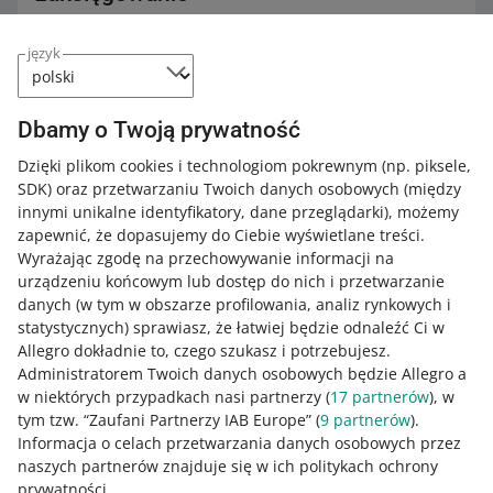
Do takiej sytuacji może dojść, jeśli:
język
nadajesz przesyłki pobraniowe do kilku zamówień
jednocześnie i podajesz wartość zamówienia na
Dbamy o Twoją prywatność
przykład na 2 etykietach – wtedy możemy 2 razy
zaksięgować pieniądze za zamówienie
Dzięki plikom cookies i technologiom pokrewnym
(np. piksele,
przewoźnik zaznaczył, że dostarczył paczkę odbiorcy –
SDK)
oraz przetwarzaniu Twoich danych osobowych
(między
choć w rzeczywistości została do Ciebie zwrócona.
innymi unikalne identyfikatory, dane przeglądarki)
, możemy
zapewnić, że dopasujemy do Ciebie wyświetlane treści.
Dowiedz się więcej o zakładce Środki i historia operacji
.
Wyrażając zgodę na przechowywanie informacji na
urządzeniu końcowym lub dostęp do nich i przetwarzanie
danych (w tym w obszarze profilowania, analiz rynkowych i
statystycznych) sprawiasz, że łatwiej będzie odnaleźć Ci w
Jak oceniasz te zmiany/nowości?
Allegro dokładnie to, czego szukasz i potrzebujesz.
Administratorem Twoich danych osobowych będzie Allegro a
0 - Porażka
10 - Rewelacja
w niektórych przypadkach nasi partnerzy (
17
partnerów
), w
tym tzw. “Zaufani Partnerzy IAB Europe” (
9
partnerów
).
0
1
2
3
4
5
6
7
Informacja o celach przetwarzania danych osobowych przez
naszych partnerów znajduje się w ich politykach ochrony
8
9
10
prywatności.