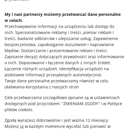
My i nasi partnerzy możemy przetwarzać dane personalne
w celach:
Potrzebujesz pomocy?
Przechowywanie informacji na urządzeniu lub dostęp do
nich
.
Spersonalizowane reklamy i treści, pomiar reklam i
Skontaktuj się z nami
treści, badanie odbiorców i ulepszanie usług
.
Zapewnienie
bezpieczeństwa, zapobieganie oszustwom i naprawianie
błędów
.
Dostarczanie i prezentowanie reklam i treści
.
Zapisanie decyzji dotyczących prywatności oraz informowanie
Zapytaj społeczność
o nich
.
Dopasowanie i łączenie danych z innych źródeł
.
Łączenie różnych urządzeń
.
Identyfikacja urządzeń na
podstawie informacji przesyłanych automatycznie
.
Zajrzyj na Allegro Gadane
Twoje dane personalne przetwarzamy również w celu
ułatwiania korzystania z naszych stron
Cele przetwarzania szczegółowo opisane są w ustawieniach
dostępnych pod przyciskiem: “ZMIENIAM ZGODY” i w Polityce
plików cookies.
Zgodę wyrażasz dobrowolnie i jest ważna 12 miesięcy.
Możesz ją w każdym momencie wycofać lub ponowić w