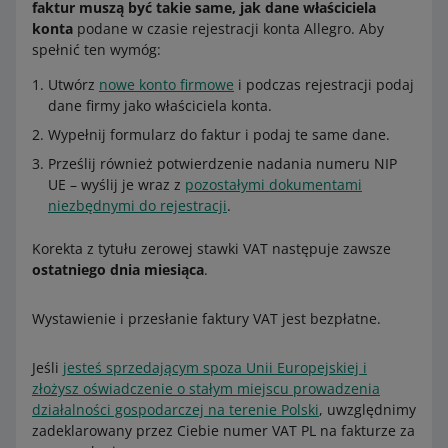
faktur muszą być takie same, jak dane właściciela
konta
podane w czasie rejestracji konta Allegro. Aby
spełnić ten wymóg:
Utwórz
nowe konto firmowe
i podczas rejestracji podaj
dane firmy jako właściciela konta.
Wypełnij formularz do faktur i podaj te same dane.
Prześlij również potwierdzenie nadania numeru NIP
UE – wyślij je wraz z
pozostałymi dokumentami
niezbędnymi do rejestracji
.
Korekta z tytułu zerowej stawki VAT następuje zawsze
ostatniego dnia miesiąca
.
Wystawienie i przesłanie faktury VAT jest bezpłatne.
Jeśli
jesteś sprzedającym spoza Unii Europejskiej i
złożysz oświadczenie o stałym miejscu prowadzenia
działalności gospodarczej na terenie Polski
, uwzględnimy
zadeklarowany przez Ciebie numer VAT PL na fakturze za