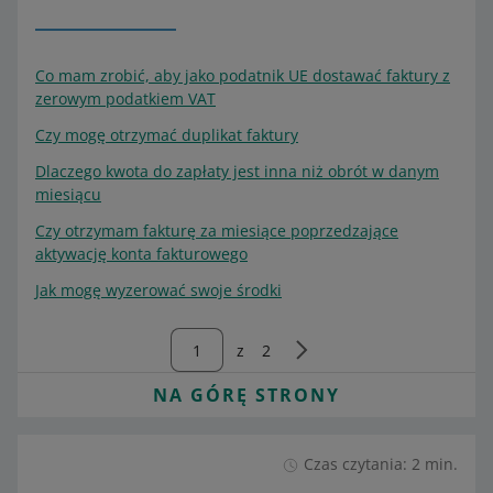
Co mam zrobić, aby jako podatnik UE dostawać faktury z
zerowym podatkiem VAT
Czy mogę otrzymać duplikat faktury
Dlaczego kwota do zapłaty jest inna niż obrót w danym
miesiącu
Czy otrzymam fakturę za miesiące poprzedzające
aktywację konta fakturowego
Jak mogę wyzerować swoje środki
z
2
NA GÓRĘ STRONY
Czas czytania: 2 min.