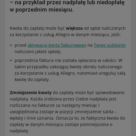
– na przykład przez nadpłatę lub niedopłatę
w poprzednim miesiącu.
Kwota do zapłaty może być
większa
od opłat naliczonych
za korzystanie z usług Allegro w danym miesiącu, jeśli:
przed
aktywacją konta fakturowego
na
Twoje subkonto
naliczono jakieś opłaty,
poprzednia faktura nie została opłacona w całości. W
takim przypadku zaksięguj kwotę obrotu naliczonego
za korzystanie z usług Allegro, natomiast ureguluj całą
kwotę do zapłaty.
Zmniejszenie kwoty
do zapłaty może być spowodowane
nadpłatą. Każda zrobiona przez Ciebie nadpłata jest
rozliczana na fakturze za następny miesiąc i
uwzględniona zostaje w pozycji zmniejszenie salda –
wpłaty i inne uznania. Oznacza to, że faktyczna kwota do
zapłaty w danym miesiącu zostaje pomniejszona o
nadpłatę.