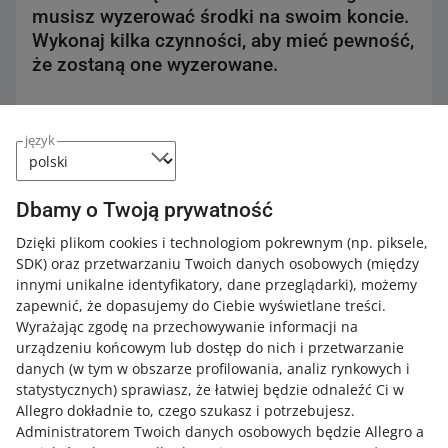
musisz wyzerować środki na swoim koncie.
Wykonaj kilka czynności, aby mieć pewność,
że zostaną one wyzerowane.
Zaplanuj wystawianie przedmiotów tak, aby ostatnie z
Twoich ofert kończyły się kilka dni przed zakończeniem
język
miesiąca.
Nie wypełniaj również formularzy rabatu
transakcyjnego (zwrotu prowizji) na tydzień przed
Dbamy o Twoją prywatność
zakończeniem miesiąca, ponieważ automatyczny rabat
Dzięki plikom cookies i technologiom pokrewnym
(np. piksele,
transakcyjny (zwrot prowizji) następuje właśnie po 7
SDK)
oraz przetwarzaniu Twoich danych osobowych
(między
dniach. Pozwoli Ci to uregulować rachunek jeszcze
innymi unikalne identyfikatory, dane przeglądarki)
, możemy
przed końcem danego miesiąca i umożliwi
zapewnić, że dopasujemy do Ciebie wyświetlane treści.
wystawianie przedmiotów już na początku następnego
Wyrażając zgodę na przechowywanie informacji na
miesiąca.
urządzeniu końcowym lub dostęp do nich i przetwarzanie
danych (w tym w obszarze profilowania, analiz rynkowych i
Ponieważ prowizja od sprzedaży jest automatycznie
statystycznych) sprawiasz, że łatwiej będzie odnaleźć Ci w
naliczana zaraz po zakończeniu oferty, gdy zakończy się
Allegro dokładnie to, czego szukasz i potrzebujesz.
ostatnia z wystawionych przez Ciebie ofert, ustalona
Administratorem Twoich danych osobowych będzie Allegro a
zostanie ostateczna suma środków na Twoim koncie.