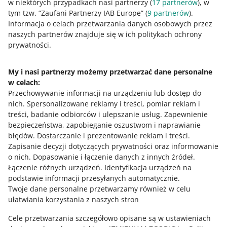
w niektórych przypadkach nasi partnerzy (
17
partnerów
), w
tym tzw. “Zaufani Partnerzy IAB Europe” (
9
partnerów
).
Wyzerowanie środków jest konieczne, jeśli chcesz
Informacja o celach przetwarzania danych osobowych przez
zmienić
dane, na jakie będą wystawiane faktury
.
naszych partnerów znajduje się w ich politykach ochrony
prywatności.
Jeśli ostatniego dnia miesiąca, w którym zgłosisz zmianę,
środki na Twoim koncie
nie będą wynosiły
0,00 zł
,
My i nasi partnerzy możemy przetwarzać dane personalne
aktualizacja danych firmy do faktur nie będzie możliwa.
w celach:
Przechowywanie informacji na urządzeniu lub dostęp do
nich
.
Spersonalizowane reklamy i treści, pomiar reklam i
treści, badanie odbiorców i ulepszanie usług
.
Zapewnienie
z
2
bezpieczeństwa, zapobieganie oszustwom i naprawianie
błędów
.
Dostarczanie i prezentowanie reklam i treści
.
Zapisanie decyzji dotyczących prywatności oraz informowanie
Potrzebujesz pomocy?
o nich
.
Dopasowanie i łączenie danych z innych źródeł
.
Łączenie różnych urządzeń
.
Identyfikacja urządzeń na
SKONTAKTUJ SIĘ Z NAMI
podstawie informacji przesyłanych automatycznie
.
Twoje dane personalne przetwarzamy również w celu
ułatwiania korzystania z naszych stron
Cele przetwarzania szczegółowo opisane są w ustawieniach