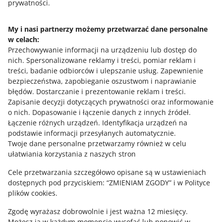
prywatności.
o allegro.pl
My i nasi partnerzy możemy przetwarzać dane personalne
w celach:
polski
Przechowywanie informacji na urządzeniu lub dostęp do
čeština
nich
.
Spersonalizowane reklamy i treści, pomiar reklam i
English
treści, badanie odbiorców i ulepszanie usług
.
Zapewnienie
slovenčina
bezpieczeństwa, zapobieganie oszustwom i naprawianie
błędów
.
Dostarczanie i prezentowanie reklam i treści
.
o allegro.cz
Zapisanie decyzji dotyczących prywatności oraz informowanie
o nich
.
Dopasowanie i łączenie danych z innych źródeł
.
polski
Łączenie różnych urządzeń
.
Identyfikacja urządzeń na
čeština
podstawie informacji przesyłanych automatycznie
.
English
Twoje dane personalne przetwarzamy również w celu
ułatwiania korzystania z naszych stron
slovenčina
Cele przetwarzania szczegółowo opisane są w ustawieniach
o allegro.sk
dostępnych pod przyciskiem: “ZMIENIAM ZGODY” i w Polityce
polski
plików cookies.
čeština
Zgodę wyrażasz dobrowolnie i jest ważna 12 miesięcy.
English
Możesz ją w każdym momencie wycofać lub ponowić w