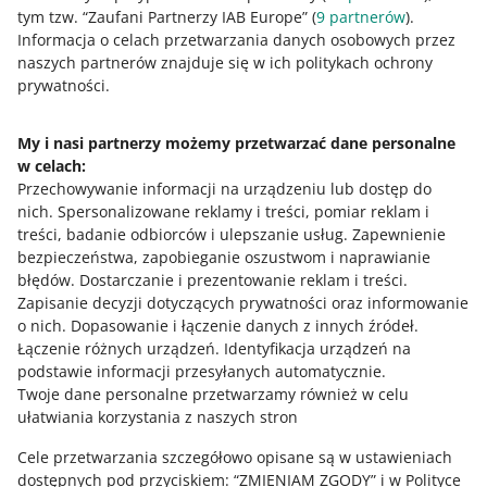
tym tzw. “Zaufani Partnerzy IAB Europe” (
9
partnerów
).
Informacja o celach przetwarzania danych osobowych przez
naszych partnerów znajduje się w ich politykach ochrony
Ta strona jest też dostępna w innych językach
prywatności.
o allegro.pl
My i nasi partnerzy możemy przetwarzać dane personalne
w celach:
polski
Przechowywanie informacji na urządzeniu lub dostęp do
čeština
nich
.
Spersonalizowane reklamy i treści, pomiar reklam i
English
treści, badanie odbiorców i ulepszanie usług
.
Zapewnienie
slovenčina
bezpieczeństwa, zapobieganie oszustwom i naprawianie
błędów
.
Dostarczanie i prezentowanie reklam i treści
.
o allegro.cz
Zapisanie decyzji dotyczących prywatności oraz informowanie
o nich
.
Dopasowanie i łączenie danych z innych źródeł
.
polski
Łączenie różnych urządzeń
.
Identyfikacja urządzeń na
čeština
podstawie informacji przesyłanych automatycznie
.
English
Twoje dane personalne przetwarzamy również w celu
ułatwiania korzystania z naszych stron
slovenčina
Cele przetwarzania szczegółowo opisane są w ustawieniach
o allegro.sk
dostępnych pod przyciskiem: “ZMIENIAM ZGODY” i w Polityce