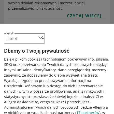
swoich działań reklamowych i możesz łatwiej
przeanalizować ich skuteczność.
CZYTAJ WIĘCEJ
Jak włączyć Baner pionowy w Allegro Ads
Kategoria:
Pomoc dla sprzedających
Zwiększaj sprzedaż
język
Allegro Ads
Reklama graficzna dla zaawansowanych
Baner pionowy to rodzaj reklamy graficznej. Składa się z
grafiki, która prezentuje Twój produkt, markę lub
Dbamy o Twoją prywatność
kategorię ofert. Dzięki niej kupujący mogą zapoznać się z
Dzięki plikom cookies i technologiom pokrewnym
(np. piksele,
Twoją ofertą na przykład na stronie podziękowania za
SDK)
oraz przetwarzaniu Twoich danych osobowych
(między
zakup.
innymi unikalne identyfikatory, dane przeglądarki)
, możemy
CZYTAJ WIĘCEJ
zapewnić, że dopasujemy do Ciebie wyświetlane treści.
Wyrażając zgodę na przechowywanie informacji na
urządzeniu końcowym lub dostęp do nich i przetwarzanie
danych (w tym w obszarze profilowania, analiz rynkowych i
statystycznych) sprawiasz, że łatwiej będzie odnaleźć Ci w
Allegro dokładnie to, czego szukasz i potrzebujesz.
Administratorem Twoich danych osobowych będzie Allegro a
w niektórych przypadkach nasi partnerzy (
17
partnerów
), w