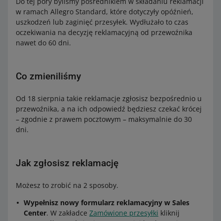
Do tej pory byliśmy pośrednikiem w składaniu reklamacji
w ramach Allegro Standard, które dotyczyły opóźnień,
uszkodzeń lub zaginięć przesyłek. Wydłużało to czas
oczekiwania na decyzję reklamacyjną od przewoźnika
nawet do 60 dni.
Co zmieniliśmy
Od 18 sierpnia takie reklamacje zgłosisz bezpośrednio u
przewoźnika, a na ich odpowiedź będziesz czekać krócej
– zgodnie z prawem pocztowym – maksymalnie do 30
dni.
Jak zgłosisz reklamację
Możesz to zrobić na 2 sposoby.
Wypełnisz nowy formularz reklamacyjny w Sales
Center
. W zakładce
Zamówione przesyłki
kliknij