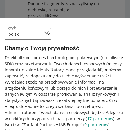
Dodane fragmenty zaznaczyliśmy na
niebiesko, a usunięte –
przekreśliliśmy:
18 sierpnia 2025 – zmiany w
język
Regulaminie Allegro
.
Pliki umieściliśmy na trwałym
Dbamy o Twoją prywatność
nośniku. Dzięki temu masz gwarancję,
że pozostaną w niezmienionej postaci
Dzięki plikom cookies i technologiom pokrewnym
(np. piksele,
przez 10 lat. Pliki możesz sprawdzić
SDK)
oraz przetwarzaniu Twoich danych osobowych
(między
na
stronie dostawcy tej usługi
.
innymi unikalne identyfikatory, dane przeglądarki)
, możemy
zapewnić, że dopasujemy do Ciebie wyświetlane treści.
Wyrażając zgodę na przechowywanie informacji na
urządzeniu końcowym lub dostęp do nich i przetwarzanie
danych (w tym w obszarze profilowania, analiz rynkowych i
statystycznych) sprawiasz, że łatwiej będzie odnaleźć Ci w
Jak oceniasz te zmiany/nowości?
Allegro dokładnie to, czego szukasz i potrzebujesz.
Administratorem Twoich danych osobowych będzie Allegro a
0 - Porażka
10 - Rewelacja
w niektórych przypadkach nasi partnerzy (
17
partnerów
), w
tym tzw. “Zaufani Partnerzy IAB Europe” (
9
partnerów
).
0
1
2
3
4
5
6
7