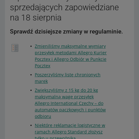
sprzedających zapowiedziane
na 18 sierpnia
Sprawdź dzisiejsze zmiany w regulaminie.
Zmieniliśmy maksymalne wymiary
przesyłek metodami Allegro Kurier
Pocztex i Allegro Odbiór w Punkcie
Pocztex
Poszerzyliśmy listę chronionych
marek
Zwiększyliśmy z 15 kg do 20 kg
maksymalną wagę przesyłek
Allegro International Czechy – do
automatów paczkowych i punktów
odbioru
Niektóre reklamacje logistyczne w
ramach Allegro Standard złożysz
tylko u przewoźnika