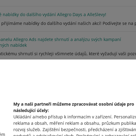
é nabídky do dalšího vydání Allegro Days a AlleSlevy!
přijímáme nabídky do dalšího vydání našich akcí! Podívejte se na 
panelu Allegro Ads najdete shrnutí a analýzu svých kampaní
ných nabídek
ickému shrnutí si rychleji všimnete údajů, které vyžadují vaši pozor
VIZ STARŠÍ
My a naši partneři můžeme zpracovávat osobní údaje pro
následující účely:
Ukládání a/nebo přístup k informacím v zařízení
.
Personaliz
reklama a obsah, měření reklam a obsahu, průzkum publika
rozvoj služeb
.
Zajištění bezpečnosti, předcházení a zjišťován
vém
podvodů a odstraňování chyb
.
Poskytování a zobrazování re