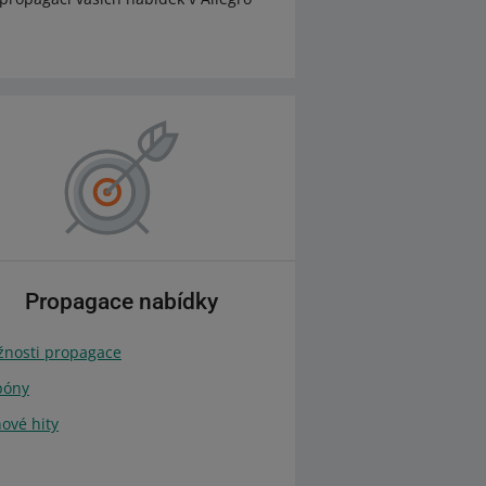
Propagace nabídky
nosti propagace
póny
ové hity