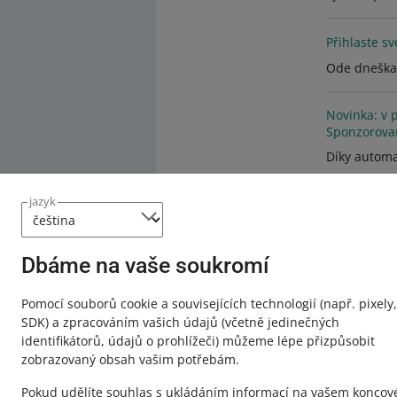
Přihlaste sv
Ode dneška 
Novinka: v 
Sponzorova
Díky automat
jazyk
Dbáme na vaše soukromí
Pomocí souborů cookie a souvisejících technologií
(např. pixely,
SDK)
a zpracováním vašich údajů
(včetně jedinečných
identifikátorů, údajů o prohlížeči)
můžeme lépe přizpůsobit
zobrazovaný obsah vašim potřebám.
Pokud udělíte souhlas s ukládáním informací na vašem konco