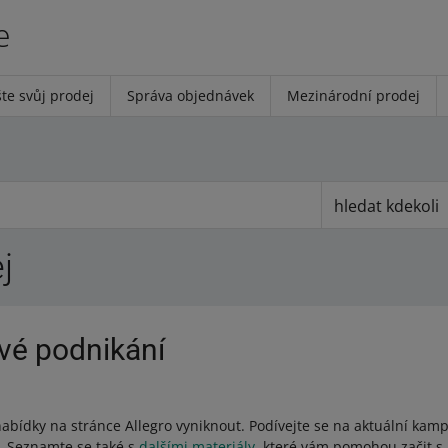
e
te svůj prodej
Správa objednávek
Mezinárodní prodej
hledat kdekoli
j
své podnikání
nabídky na stránce Allegro vyniknout. Podívejte se na aktuální ka
í. Seznamte se také s
dalšími materiály
, které vám pomohou začit s 