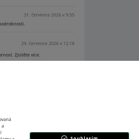
31. července 2026 v 9:55
podrobnosti.
29. července 2026 v 12:18
nost. Zjistěte více.
ovaná
 a
í
Souhlasím
klamy a