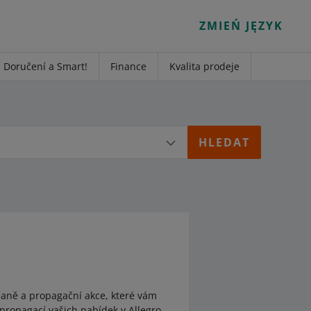
ZMIEŃ JĘZYK
Doručení a Smart!
Finance
Kvalita prodeje
mpaně a propagační akce, které vám
propagací vašich nabídek v Allegro