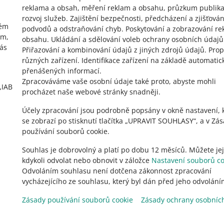
reklama a obsah, měření reklam a obsahu, průzkum publika
polski
po
rozvoj služeb
.
Zajištění bezpečnosti, předcházení a zjišťován
vém
čeština
č
podvodů a odstraňování chyb
.
Poskytování a zobrazování re
ím,
obsahu
.
Ukládání a sdělování voleb ochrany osobních údajů
English
E
vás
Přiřazování a kombinování údajů z jiných zdrojů údajů
.
Prop
slovenčina
s
různých zařízení
.
Identifikace zařízení na základě automatic
přenášených informací
.
Zpracováváme vaše osobní údaje také proto, abyste mohli
„IAB
procházet naše webové stránky snadněji.
Účely zpracování jsou podrobně popsány v okně nastavení, 
se zobrazí po stisknutí tlačítka „UPRAVIT SOUHLASY“, a v Zá
používání souborů cookie.
Souhlas je dobrovolný a platí po dobu 12 měsíců. Můžete jej
kdykoli odvolat nebo obnovit v záložce
Nastavení souborů co
Odvoláním souhlasu není dotčena zákonnost zpracování
vycházejícího ze souhlasu, který byl dán před jeho odvolání
Zásady používání souborů cookie
Zásady ochrany osobníc
Allegro.hu