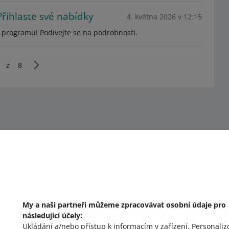
řihlaste své nabídky
4. května 2026 v 12:15
 programu! Podívejte se na podrobnosti.
z
8
My a naši partneři můžeme zpracovávat osobní údaje pro
následující účely:
o allegro.cz
o
Ukládání a/nebo přístup k informacím v zařízení
.
Personaliz