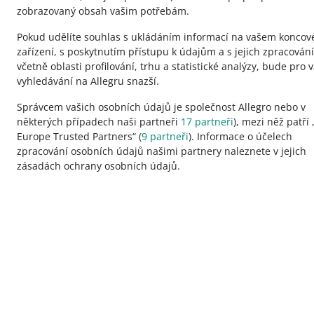
zobrazovaný obsah vašim potřebám.
polski
Pokud udělíte souhlas s ukládáním informací na vašem konco
čeština
zařízení, s poskytnutím přístupu k údajům a s jejich zpracován
English
včetně oblasti profilování, trhu a statistické analýzy, bude pro 
slovenčina
vyhledávání na Allegru snazší.
Správcem vašich osobních údajů je společnost Allegro nebo v
některých případech naši partneři
17
partneři
), mezi něž patří 
Europe Trusted Partners“ (
9
partneři
). Informace o účelech
zpracování osobních údajů našimi partnery naleznete v jejich
vzhled:
světlý motiv
zásadách ochrany osobních údajů.
Portály skupiny Allegro
Allegro.cz
Allegro.sk