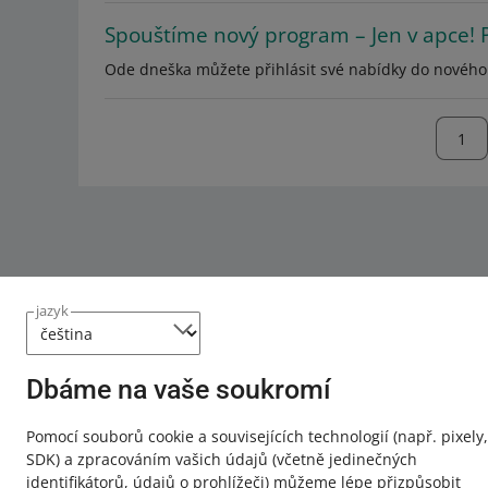
Spouštíme nový program – Jen v apce! P
Ode dneška můžete přihlásit své nabídky do nového
jazyk
Dbáme na vaše soukromí
Tato stránka je dostupná i v jiných jazycích
Pomocí souborů cookie a souvisejících technologií
(např. pixely,
SDK)
a zpracováním vašich údajů
(včetně jedinečných
o allegro.pl
identifikátorů, údajů o prohlížeči)
můžeme lépe přizpůsobit