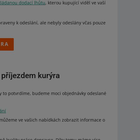
ládanou dodací lhůtu
, kterou kupující viděl ve vaší
raveny k odeslání, ale nebyly odeslány včas pouze
ÝRA
 příjezdem kurýra
my to potvrdíme, budeme moci objednávky odeslané
ání
da můžeme ve vašich nabídkách zobrazit informace o
ně kvality práce dopravce. Díky tomu máme více