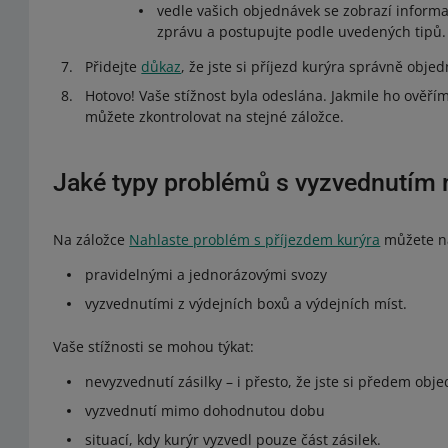
vedle vašich objednávek se zobrazí inform
zprávu a postupujte podle uvedených tipů. J
Přidejte
důkaz
, že jste si příjezd kurýra správně objedn
Hotovo! Vaše stížnost byla odeslána. Jakmile ho ověří
můžete zkontrolovat na stejné záložce.
Jaké typy problémů s vyzvednutím 
Na záložce
Nahlaste problém s příjezdem kurýra
můžete na
pravidelnými a jednorázovými svozy
vyzvednutími z výdejních boxů a výdejních míst.
Vaše stížnosti se mohou týkat:
nevyzvednutí zásilky – i přesto, že jste si předem ob
vyzvednutí mimo dohodnutou dobu
situací, kdy kurýr vyzvedl pouze část zásilek.