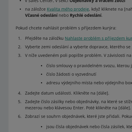
v Sales Center, v sekci
Objednávky a vrácení zboží
na záložce
Kvalita mého prodeje
, když kliknete na [n
Včasné odeslání
nebo
Rychlé odeslání
.
Pokud chcete nahlásit problém s příjezdem kurýra:
Přejděte na záložku
Nahlaste problém s příjezdem ku
Vyberte zemi odeslání a vyberte dopravce, kterého se 
V níže uvedeném poli popište problém. V závislosti na
číslo smlouvy o pravidelném svozu, kterou
číslo žádosti o vyzvednutí
adresu výdejního místa nebo výdejního boxu,
Zadejte datum události. Klikněte na [dále].
Zadejte číslo zásilky nebo objednávky, na které se stí
mezerou nebo klávesou Enter. Poté klikněte na [dále].
Zobrazí se souhrn objednávek, které jste přidali. Poku
jsou čísla objednávek nebo čísla zásilek, kte