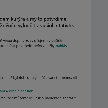
zdem kurýra a my to potvrdíme,
ěním vyloučit z vašich statistik.
ě vinou dopravce, vylučujeme z vašich
síte hlásit prostřednictvím záložky
Nahlásit
ý čas, než byl dohodnutý, může vám to znemožnit
ání
a
Rychlé odeslání
ujeme, zda můžeme ve vašich nabídkách zobrazit