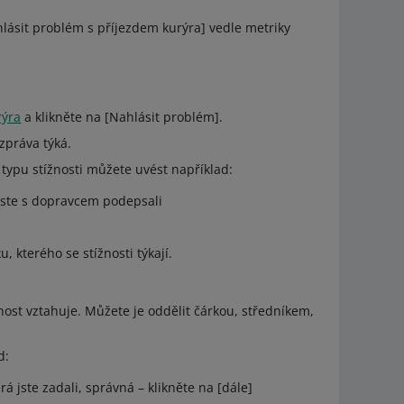
ahlásit problém s příjezdem kurýra] vedle metriky
rýra
a klikněte na [Nahlásit problém].
zpráva týká.
 typu stížnosti můžete uvést například:
 jste s dopravcem podepsali
 kterého se stížnosti týkají.
žnost vztahuje. Můžete je oddělit čárkou, středníkem,
d:
rá jste zadali, správná – klikněte na [dále]