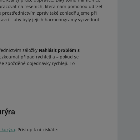
 pracovat na řešeních, která nám pomohou udržet
é prostřednictvím zpráv také zohledňujeme při
ravci – aby byly jejich harmonogramy vyzvednutí
řednictvím záložky
Nahlásit problém s
zkoumat případ rychleji a – pokud se
aše zpožděné objednávky rychleji. To
urýra
 kurýra
. Přístup k ní získáte: