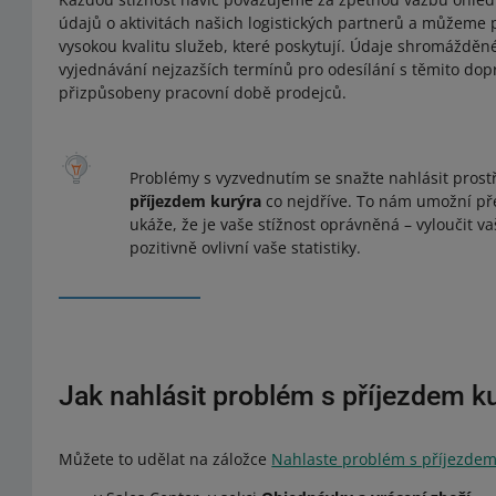
údajů o aktivitách našich logistických partnerů a můžeme
vysokou kvalitu služeb, které poskytují. Údaje shromážděn
vyjednávání nejzazších termínů pro odesílání s těmito dop
přizpůsobeny pracovní době prodejců.
Problémy s vyzvednutím se snažte nahlásit prost
příjezdem kurýra
co nejdříve. To nám umožní pře
ukáže, že je vaše stížnost oprávněná – vyloučit v
pozitivně ovlivní vaše statistiky.
Jak nahlásit problém s příjezdem k
Můžete to udělat na záložce
Nahlaste problém s příjezdem