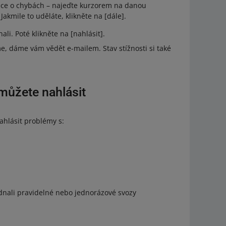
ace o chybách – najeďte kurzorem na danou
akmile to uděláte, klikněte na [dále].
ali. Poté klikněte na [nahlásit].
me, dáme vám vědět e-mailem. Stav stížnosti si také
můžete nahlásit
hlásit problémy s:
jednali pravidelné nebo jednorázové svozy