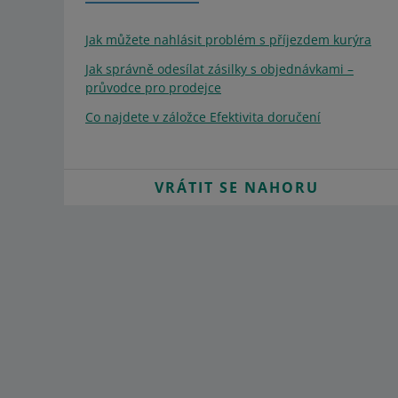
Jak můžete nahlásit problém s příjezdem kurýra
Jak správně odesílat zásilky s objednávkami –
průvodce pro prodejce
Co najdete v záložce Efektivita doručení
VRÁTIT SE NAHORU