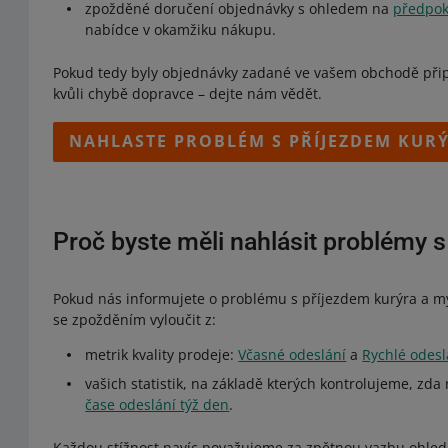
zpožděné doručení objednávky s ohledem na
předpok
nabídce v okamžiku nákupu.
Pokud tedy byly objednávky zadané ve vašem obchodě přip
kvůli chybě dopravce – dejte nám vědět.
NAHLASTE PROBLÉM S PŘÍJEZDEM KUR
Proč byste měli nahlásit problémy s
Pokud nás informujete o problému s příjezdem kurýra a 
se zpožděním vyloučit z:
metrik kvality prodeje:
Včasné odeslání
a
Rychlé odesl
vašich statistik, na základě kterých kontrolujeme, z
čase odeslání týž den
.
Každou stížnost navíc považujeme za zpětnou vazbu ohled