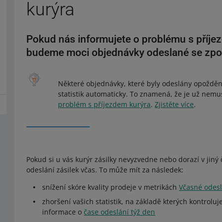
kurýra
Pokud nás informujete o problému s příje
budeme moci objednávky odeslané se zpožd
Některé objednávky, které byly odeslány opožděn
statistik automaticky. To znamená, že je už nemu
problém s příjezdem kurýra
.
Zjistěte více
.
Pokud si u vás kurýr zásilky nevyzvedne nebo dorazí v jin
odeslání zásilek včas. To může mít za následek:
snížení skóre kvality prodeje v metrikách
Včasné odesl
zhoršení vašich statistik, na základě kterých kontrol
informace o
čase odeslání týž den