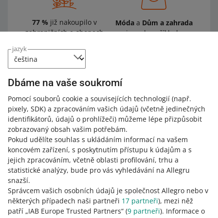
77 %
již nakoupilo v
Móda
a
Dům a zahrada
zahraničních e-shopech
jsou dva příklady
oblíbených kategorií
jazyk
online nakupování
Dbáme na vaše soukromí
Slováci se s Allegrem seznámili ještě před
Pomocí souborů cookie a souvisejících technologií
(např.
spuštěním allegro.sk!
Průzkum společnosti
pixely, SDK)
a zpracováním vašich údajů
(včetně jedinečných
Perfect Crowd ukazuje, že naši značku zná 42
identifikátorů, údajů o prohlížeči)
můžeme lépe přizpůsobit
% dotázaných Slováků. A co víc,
82 %
zobrazovaný obsah vašim potřebám.
prohlašuje, že by rádi naši platformu
Pokud udělíte souhlas s ukládáním informací na vašem
používali
, zatímco 79 % by u nás rádo
koncovém zařízení, s poskytnutím přístupu k údajům a s
nakupovalo.
jejich zpracováním, včetně oblasti profilování, trhu a
statistické analýzy, bude pro vás vyhledávání na Allegru
Slovenští kupující, stejně jako Češi, často
snazší.
nakupují bez registrace
. Jelikož nechceme
Správcem vašich osobních údajů je společnost Allegro nebo v
odrazovat slovenské kupující, kteří jsou na
některých případech naši partneři
17
partneři
), mezi něž
tuto možnost zvyklí, nákup bez registrace
patří „IAB Europe Trusted Partners“ (
9
partneři
). Informace o
bude na allegro.sk možný. Objednávky od