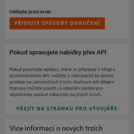
Pokud zasíláte produkty zahraničním zákazníkům,
automatické překlady
reklamačních podmínek
a
záruk
.
ujistěte se, že poskytujete
štítky a manuály
v jejich
Překlady zkontrolujte a případně opravte.
Udělejte první krok!
jazyce. Kromě toho se ujistěte, že vystavujete faktury ve
správném jazyce a měně. Kupující je tak snadno zpracují
PŘIDEJTE ZPŮSOBY DORUČENÍ
a vyhnete se četným dotazům po nákupu.
Pokud spravujete nabídky přes API
Pokud používáte aplikaci, která se připojuje k Allegru
prostřednictvím API, můžete ji také použít ke správě
prodeje na zahraničních trzích. Rozhraní API Allegro
Dopravy můžete použít i k odeslání zásilek pro
objednávky zadané zákazníky na jiných trzích.
PŘEJÍT NA STRÁNKU PRO VÝVOJÁŘE
Více informací o nových trzích