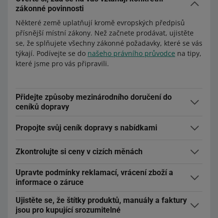
zákonné povinnosti
Některé země uplatňují kromě evropských předpisů
přísnější místní zákony. Než začnete prodávat, ujistěte
se, že splňujete všechny zákonné požadavky, které se vás
týkají. Podívejte se do
našeho právního průvodce
na tipy,
které jsme pro vás připravili.
Přidejte způsoby mezinárodního doručení do
ceníků dopravy
Připravte si ceníky dopravy, které zahrnují způsoby
Propojte svůj ceník dopravy s nabídkami
doručení z Polska do země, ve které chcete prodávat své
produkty. Můžete si vybrat mezi způsoby doručení, za
Ujistěte se, že vámi připravené ceníky dopravy jsou
které zaplatíte přímo nám, nebo přidat své smlouvy s
Zkontrolujte si ceny v cizích měnách
propojeny s nabídkami
, které chcete sdílet na
dopravci.
zahraničním trhu – pokud jsou, budeme nabídky
V nabídkách odeslaných ke sdílení nastavíme pravidlo
Upravte podmínky reklamací, vrácení zboží a
automaticky považovat za
odeslané ke sdílení na daném
pro stanovování cen ve výchozím nastavení na
nástroj
informace o záruce
trhu
.
pro přepočet ceny
. Ceny můžete také upravit – na
Nastavte
podmínky vracení
tak, aby se vztahovaly na
záložce
Můj sortiment
, ve formuláři vystavení nebo
Ujistěte se, že štítky produktů, manuály a faktury
všechny trhy, na kterých prodáváte. Automaticky je
prostřednictvím API.
jsou pro kupující srozumitelné
přeložíme do jiných jazyků. Můžete také využít