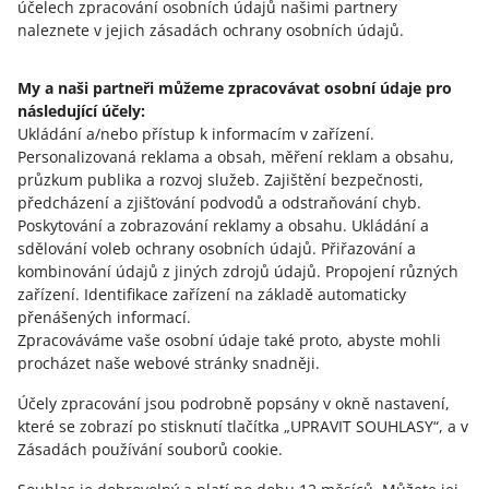
účelech zpracování osobních údajů našimi partnery
neregistrovaných kupujících vyřídíte stejně
naleznete v jejich zásadách ochrany osobních údajů.
jako ostatní
.
My a naši partneři můžeme zpracovávat osobní údaje pro
následující účely:
Ukládání a/nebo přístup k informacím v zařízení
.
Dobré vědět
Personalizovaná reklama a obsah, měření reklam a obsahu,
průzkum publika a rozvoj služeb
.
Zajištění bezpečnosti,
Mohu si zaregistrovat nový účet na konkrétním
předcházení a zjišťování podvodů a odstraňování chyb
.
zahraničním trhu, například na allegro.sk?
Poskytování a zobrazování reklamy a obsahu
.
Ukládání a
sdělování voleb ochrany osobních údajů
.
Přiřazování a
Ano – ale nemusíte! Své prodeje na všech trzích, včetně
Jak sdílet nabídky na zahraničních trzích?
kombinování údajů z jiných zdrojů údajů
.
Propojení různých
těch mezinárodních, můžete spravovat z jednoho účtu.
zařízení
.
Identifikace zařízení na základě automaticky
Můžete to udělat pomocí záložek, které už znáte, a ve
Mohu si zkontrolovat statistiky prodeje ze všech
přenášených informací
.
vámi preferovaném jazyce.
Povolte způsoby doručení do dané země
. Začněte
trhů v Allegro Analytics?
Zpracováváme vaše osobní údaje také proto, abyste mohli
přípravou
ceníků dopravy
– přidejte způsoby
Pokud si chcete vytvořit účet na jedné ze zahraničních
procházet naše webové stránky snadněji.
doručení z Česka do země, ve které chcete
Ano. V Allegro Analytics můžete zkontrolovat své
domén Allegra – nezapomeňte, že naše další trhy jsou k
produkty prodávat.
statistiky prodeje pro každý trh zvlášť. Pokud se chcete
Účely zpracování jsou podrobně popsány v okně nastavení,
dispozici pouze v jazyce dané země. To znamená, že
podívat na data pro danou zemi, vyberte ji v horní části
které se zobrazí po stisknutí tlačítka „UPRAVIT SOUHLASY“, a v
pokud si například vytvoříte účet na allegro.pl, budete jej
Propojte ceníky dopravy s nabídkami, které
stránky.
Zásadách používání souborů cookie.
spravovat v polštině.
chcete sdílet
. Takové nabídky budeme automaticky
považovat za
odeslané ke sdílení na daném trhu
.
Zobrazujeme zprávy o prodeji od okamžiku, kdy jsme