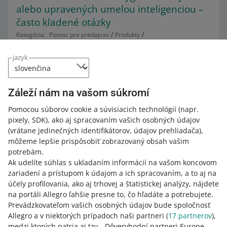
alebo upravených umelou inteligenciou –
často kladené otázky
Kategória:
Pomoc pre predajcov
Produkty
Pravidlá týkajúce sa ponúk a produktov
Pravidlá pre obrázky
2. augusta nadobudne účinnosť akt EÚ o umelej
jazyk
inteligencii. Zavedie nové pravidlá pre transparentnosť
online obsahu generovaného umelou inteligenciou. Aby
sme vám pomohli prispôsobiť sa týmto novým právnym
Záleží nám na vašom súkromí
požiadavkám, čoskoro vám poskytneme beta verziu
Pomocou súborov cookie a súvisiacich technológií
(napr.
nástroja na označovanie obrázkov vo vašich ponukách
pixely, SDK)
, ako aj spracovaním vašich osobných údajov
vygenerovaných umelou inteligenciou.
(vrátane jedinečných identifikátorov, údajov prehliadača)
,
ČÍTAŤ VIAC
môžeme lepšie prispôsobiť zobrazovaný obsah vašim
potrebám.
Ak udelíte súhlas s ukladaním informácií na vašom koncovom
zariadení a prístupom k údajom a ich spracovaním, a to aj na
účely profilovania, ako aj trhovej a štatistickej analýzy, nájdete
na portáli Allegro ľahšie presne to, čo hľadáte a potrebujete.
Prevádzkovateľom vašich osobných údajov bude spoločnosť
Allegro a v niektorých prípadoch naši partneri (
17
partnerov
),
medzi ktorých patria aj tzv. „Dôveryhodní partneri Europe