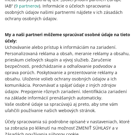
IAB“ (
9
partnerov
). Informácie o účeloch spracovania
osobných údajov našimi partnermi nájdete v ich zásadách
Táto stránka je dostupná aj v iných jazykoch
ochrany osobných údajov.
o allegro.pl
My a naši partneri môžeme spracúvať osobné údaje na tieto
účely:
polski
Uchovávanie alebo prístup k informáciám na zariadení
.
čeština
Personalizovaná reklama a obsah, meranie reklamy a obsahu,
English
prieskum cieľových skupín a vývoj služieb
.
Zaručenie
slovenčina
bezpečnosti, predchádzanie a odhaľovanie podvodov a
oprava porúch
.
Poskytovanie a prezentovanie reklamy a
o allegro.cz
obsahu
.
Uloženie volieb ochrany osobných údajov a ich
komunikácia
.
Porovnávať a spájať údaje z iných zdrojov
polski
údajov
.
Prepojenie rôznych zariadení
.
Identifikácia zariadení
čeština
na základe informácií prenášaných automaticky
.
English
Vaše osobné údaje sa spracúvajú aj preto, aby sme vám
uľahčili používanie našich webových stránok.
slovenčina
Účely spracovania sú podrobne opísané v nastaveniach, ktoré
o allegro.sk
sa zobrazia po kliknutí na možnosť ZMENIŤ SÚHLASY a v
polski
Zásadách používania súborov cookie.