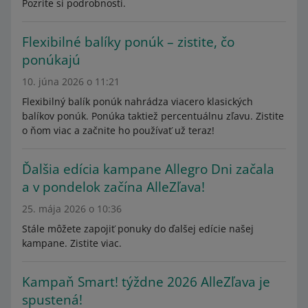
Pozrite si podrobnosti.
Flexibilné balíky ponúk – zistite, čo
ponúkajú
10. júna 2026 o 11:21
Flexibilný balík ponúk nahrádza viacero klasických
balíkov ponúk. Ponúka taktiež percentuálnu zľavu. Zistite
o ňom viac a začnite ho používať už teraz!
Ďalšia edícia kampane Allegro Dni začala
a v pondelok začína AlleZľava!
25. mája 2026 o 10:36
Stále môžete zapojiť ponuky do ďalšej edície našej
kampane. Zistite viac.
Kampaň Smart! týždne 2026 AlleZľava je
spustená!