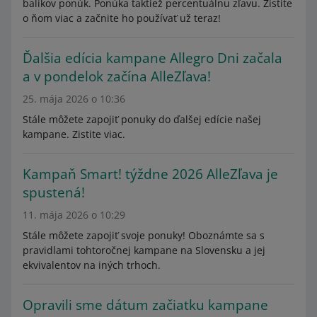
balíkov ponúk. Ponúka taktiež percentuálnu zľavu. Zistite
o ňom viac a začnite ho používať už teraz!
Ďalšia edícia kampane Allegro Dni začala
a v pondelok začína AlleZľava!
25. mája 2026 o 10:36
Stále môžete zapojiť ponuky do ďalšej edície našej
kampane. Zistite viac.
Kampaň Smart! týždne 2026 AlleZľava je
spustená!
11. mája 2026 o 10:29
Stále môžete zapojiť svoje ponuky! Oboznámte sa s
pravidlami tohtoročnej kampane na Slovensku a jej
ekvivalentov na iných trhoch.
Opravili sme dátum začiatku kampane