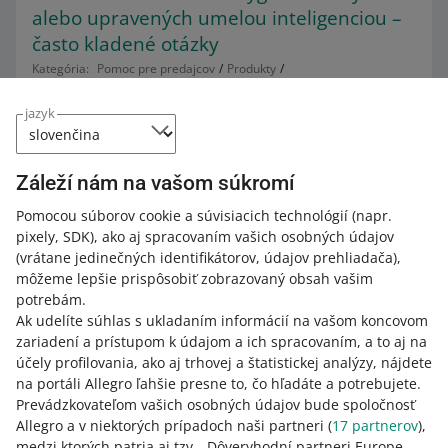
alebo upravených umelou inteligenciou –
často kladené otázky
Kategória:
Pomoc pre predajcov
Produkty
Pravidlá týkajúce sa ponúk a produktov
Pravidlá pre obrázky
2. augusta nadobudne účinnosť akt EÚ o umelej
jazyk
inteligencii. Zavedie nové pravidlá pre transparentnosť
online obsahu generovaného umelou inteligenciou. Aby
sme vám pomohli prispôsobiť sa týmto novým právnym
Záleží nám na vašom súkromí
požiadavkám, čoskoro vám poskytneme beta verziu
Pomocou súborov cookie a súvisiacich technológií
(napr.
nástroja na označovanie obrázkov vo vašich ponukách
pixely, SDK)
, ako aj spracovaním vašich osobných údajov
vygenerovaných umelou inteligenciou.
(vrátane jedinečných identifikátorov, údajov prehliadača)
,
ČÍTAŤ VIAC
môžeme lepšie prispôsobiť zobrazovaný obsah vašim
potrebám.
Ak udelíte súhlas s ukladaním informácií na vašom koncovom
zariadení a prístupom k údajom a ich spracovaním, a to aj na
účely profilovania, ako aj trhovej a štatistickej analýzy, nájdete
na portáli Allegro ľahšie presne to, čo hľadáte a potrebujete.
Prevádzkovateľom vašich osobných údajov bude spoločnosť
Allegro a v niektorých prípadoch naši partneri (
17
partnerov
),
medzi ktorých patria aj tzv. „Dôveryhodní partneri Europe