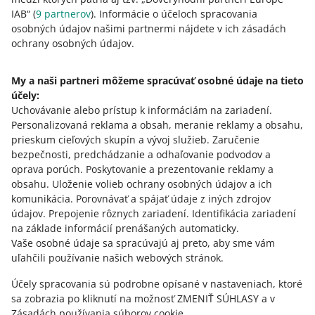
IAB“ (
9
partnerov
). Informácie o účeloch spracovania
osobných údajov našimi partnermi nájdete v ich zásadách
Táto stránka je dostupná aj v iných jazykoch
ochrany osobných údajov.
o allegro.pl
My a naši partneri môžeme spracúvať osobné údaje na tieto
účely:
polski
Uchovávanie alebo prístup k informáciám na zariadení
.
čeština
Personalizovaná reklama a obsah, meranie reklamy a obsahu,
English
prieskum cieľových skupín a vývoj služieb
.
Zaručenie
slovenčina
bezpečnosti, predchádzanie a odhaľovanie podvodov a
oprava porúch
.
Poskytovanie a prezentovanie reklamy a
o allegro.cz
obsahu
.
Uloženie volieb ochrany osobných údajov a ich
komunikácia
.
Porovnávať a spájať údaje z iných zdrojov
polski
údajov
.
Prepojenie rôznych zariadení
.
Identifikácia zariadení
čeština
na základe informácií prenášaných automaticky
.
English
Vaše osobné údaje sa spracúvajú aj preto, aby sme vám
uľahčili používanie našich webových stránok.
slovenčina
Účely spracovania sú podrobne opísané v nastaveniach, ktoré
o allegro.sk
sa zobrazia po kliknutí na možnosť ZMENIŤ SÚHLASY a v
polski
Zásadách používania súborov cookie.