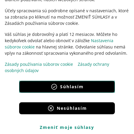
Účely spracovania sú podrobne opísané v nastaveniach, ktoré
sa zobrazia po kliknutí na možnosť ZMENIŤ SÚHLASY a v
Zásadách používania súborov cookie.
Váš súhlas je dobrovoľný a platí 12 mesiacov. Môžete ho
kedykoľvek odvolať alebo obnoviť v záložke
Nastavenia
súborov cookie
na hlavnej stránke. Odvolanie súhlasu nemá
vplyv na zákonnosť spracovania vykonaného pred odvolaním.
Táto stránka je dostupná aj v iných jazykoch
Zásady používania súborov cookie
Zásady ochrany
osobných údajov
vzhľad:
svetlý motív
Súhlasím
Nesúhlasím
Portály skupiny Allegro
Allegro.cz
Allegro.sk
Allegro.hu
Onedelivery.cz
Zmeniť moje súhlasy