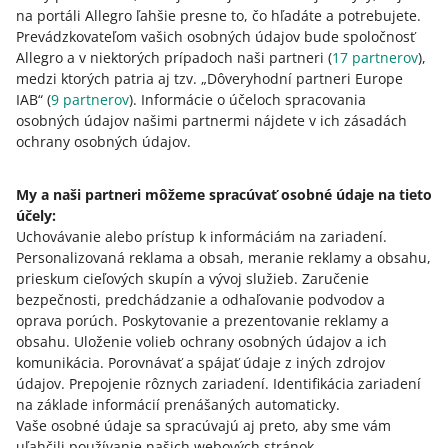
ste výrobcom batérií
na portáli Allegro ľahšie presne to, čo hľadáte a potrebujete.
11. augusta 2025 o 10:13
Prevádzkovateľom vašich osobných údajov bude spoločnosť
Allegro a v niektorých prípadoch naši partneri (
17
partnerov
),
Upravujeme ďalšie možnosti na našej platforme, aby
medzi ktorých patria aj tzv. „Dôveryhodní partneri Europe
sme vám pomohli predávať na Allegre v súlade so
IAB“ (
9
partnerov
). Informácie o účeloch spracovania
zákonom. Zistite viac.
osobných údajov našimi partnermi nájdete v ich zásadách
ochrany osobných údajov.
Vitajte na portáli Allegro! Užite si naše nové slovenské
trhovisko
My a naši partneri môžeme spracúvať osobné údaje na tieto
29. februára 2024 o 13:09
účely:
S radosťou vás vítame na novom trhovisku Allegro:
Uchovávanie alebo prístup k informáciám na zariadení
.
allegro.sk. Tu môžete prevádzkovať svoj internetový
Personalizovaná reklama a obsah, meranie reklamy a obsahu,
obchod na Slovensku a zdieľať ponuky na iných
prieskum cieľových skupín a vývoj služieb
.
Zaručenie
trhoviskách.
bezpečnosti, predchádzanie a odhaľovanie podvodov a
oprava porúch
.
Poskytovanie a prezentovanie reklamy a
POZRI STARŠIE
obsahu
.
Uloženie volieb ochrany osobných údajov a ich
komunikácia
.
Porovnávať a spájať údaje z iných zdrojov
údajov
.
Prepojenie rôznych zariadení
.
Identifikácia zariadení
na základe informácií prenášaných automaticky
.
Vaše osobné údaje sa spracúvajú aj preto, aby sme vám
uľahčili používanie našich webových stránok.