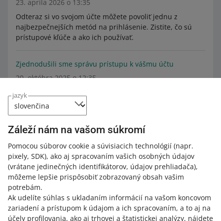
23. apríla 2026 o 13:35
Odteraz si vo svojom účte môžete povoliť jednu z
najbezpečnejších metód na prihlásenie. Zistite, čo sú
prístupové kľúče a ako ich používať.
Zjednodušili sme správu prístupu k vášmu účtu
20. októbra 2025 o 12:35
Odteraz môžete jednoduchšie udeľovať oprávnenia
jazyk
svojim zamestnancom. Pozrite si podrobnosti.
Záleží nám na vašom súkromí
Nariadenie o batériách vstúpilo do platnosti. Pozrite
sa, ako môžete poskytnúť údaje požadované zákonom
Pomocou súborov cookie a súvisiacich technológií
(napr.
18. augusta 2025 o 15:19
pixely, SDK)
, ako aj spracovaním vašich osobných údajov
(vrátane jedinečných identifikátorov, údajov prehliadača)
Požadované údaje môžete pridať na karte EPR v Sales
,
môžeme lepšie prispôsobiť zobrazovaný obsah vašim
Center – v závislosti od toho, či ste výrobcom batérií na
potrebám.
danom trhu.
Ak udelíte súhlas s ukladaním informácií na vašom koncovom
zariadení a prístupom k údajom a ich spracovaním, a to aj na
Predložte správne vyhlásenie v závislosti od toho, či
účely profilovania, ako aj trhovej a štatistickej analýzy, nájdete