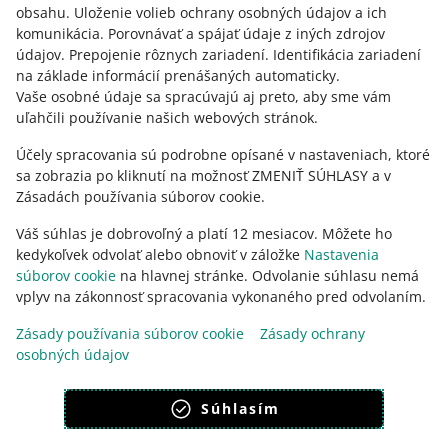
POZRI STARŠIE
obsahu
.
Uloženie volieb ochrany osobných údajov a ich
komunikácia
.
Porovnávať a spájať údaje z iných zdrojov
údajov
.
Prepojenie rôznych zariadení
.
Identifikácia zariadení
na základe informácií prenášaných automaticky
.
Vaše osobné údaje sa spracúvajú aj preto, aby sme vám
uľahčili používanie našich webových stránok.
Účely spracovania sú podrobne opísané v nastaveniach, ktoré
sa zobrazia po kliknutí na možnosť ZMENIŤ SÚHLASY a v
Zásadách používania súborov cookie.
Váš súhlas je dobrovoľný a platí 12 mesiacov. Môžete ho
kedykoľvek odvolať alebo obnoviť v záložke
Nastavenia
súborov cookie
na hlavnej stránke. Odvolanie súhlasu nemá
vplyv na zákonnosť spracovania vykonaného pred odvolaním.
Táto stránka je dostupná aj v iných jazykoch
Zásady používania súborov cookie
Zásady ochrany
osobných údajov
vzhľad:
svetlý motív
Súhlasím