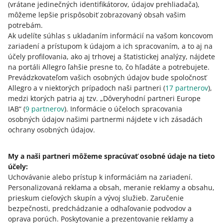
10. júla 2026 o 11:01
(vrátane jedinečných identifikátorov, údajov prehliadača)
,
môžeme lepšie prispôsobiť zobrazovaný obsah vašim
19. júla nadobudne účinnosť nariadenie ESPR (Ecodesign
potrebám.
for Sustainable Products Regulation). Zistite, čo to pre
Ak udelíte súhlas s ukladaním informácií na vašom koncovom
vás znamená.
zariadení a prístupom k údajom a ich spracovaním, a to aj na
účely profilovania, ako aj trhovej a štatistickej analýzy, nájdete
Nová funkcia v sekcii Hlásenia – pozrite si
na portáli Allegro ľahšie presne to, čo hľadáte a potrebujete.
odôvodnenia našich rozhodnutí
Prevádzkovateľom vašich osobných údajov bude spoločnosť
8. júla 2026 o 9:56
Allegro a v niektorých prípadoch naši partneri (
17
partnerov
),
medzi ktorých patria aj tzv. „Dôveryhodní partneri Europe
Keď nahlásite nesprávne prepojenie medzi ponukou a
IAB“ (
9
partnerov
). Informácie o účeloch spracovania
produktom, stav vášho hlásenia si môžete jednoducho
osobných údajov našimi partnermi nájdete v ich zásadách
skontrolovať. Dozviete sa tiež, prečo sme sa tak rozhodli.
ochrany osobných údajov.
Odteraz budeme na stránke ponuky zobrazovať aj
My a naši partneri môžeme spracúvať osobné údaje na tieto
multibalenia
účely:
24. júna 2026 o 13:15
Uchovávanie alebo prístup k informáciám na zariadení
.
Táto možnosť umožňuje kupujúcim jednoduchšie kúpiť
Personalizovaná reklama a obsah, meranie reklamy a obsahu,
produkty v sadách produktov – a vy máte šancu predať
prieskum cieľových skupín a vývoj služieb
.
Zaručenie
viac. Pozrite si podrobnosti.
bezpečnosti, predchádzanie a odhaľovanie podvodov a
oprava porúch
.
Poskytovanie a prezentovanie reklamy a