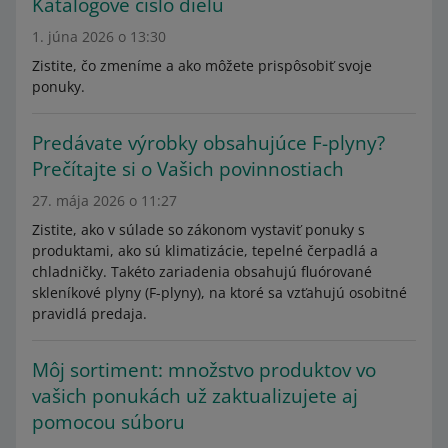
Katalógové číslo dielu
1. júna 2026 o 13:30
Zistite, čo zmeníme a ako môžete prispôsobiť svoje
ponuky.
Predávate výrobky obsahujúce F-plyny?
Prečítajte si o Vašich povinnostiach
27. mája 2026 o 11:27
Zistite, ako v súlade so zákonom vystaviť ponuky s
produktami, ako sú klimatizácie, tepelné čerpadlá a
chladničky. Takéto zariadenia obsahujú fluórované
skleníkové plyny (F-plyny), na ktoré sa vzťahujú osobitné
pravidlá predaja.
Môj sortiment: množstvo produktov vo
vašich ponukách už zaktualizujete aj
pomocou súboru