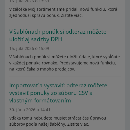
16. júla 2026 o 13:59
V záložke Môj sortiment sme pridali novú funkciu, ktorá
zjednoduší správu ponúk. Zistite viac.
V šablónach ponúk si odteraz môžete
uložiť aj sadzby DPH
15. júla 2026 o 15:09
V šablónach ponúk si môžete uložiť údaje, ktoré vypĺňate
v každej ponuke rovnako. Predstavujeme novú funkciu,
na ktorú čakalo mnoho predajcov.
Importovať a vystaviť: odteraz môžete
vystaviť ponuky zo súboru CSV s
vlastným formátovaním
30. júna 2026 o 14:41
Vďaka tomu nebudete musieť strácať čas úpravou
súborov podľa našej šablóny. Zistite viac.