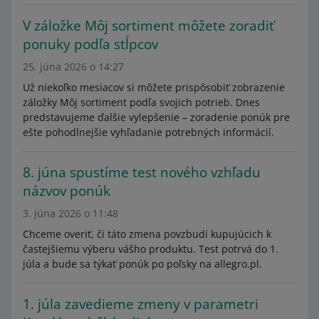
V záložke Môj sortiment môžete zoradiť
ponuky podľa stĺpcov
25. júna 2026 o 14:27
Už niekoľko mesiacov si môžete prispôsobiť zobrazenie
záložky Môj sortiment podľa svojich potrieb. Dnes
predstavujeme ďalšie vylepšenie – zoradenie ponúk pre
ešte pohodlnejšie vyhľadanie potrebných informácií.
8. júna spustíme test nového vzhľadu
názvov ponúk
3. júna 2026 o 11:48
Chceme overiť, či táto zmena povzbudí kupujúcich k
častejšiemu výberu vášho produktu. Test potrvá do 1.
júla a bude sa týkať ponúk po poľsky na allegro.pl.
1. júla zavedieme zmeny v parametri