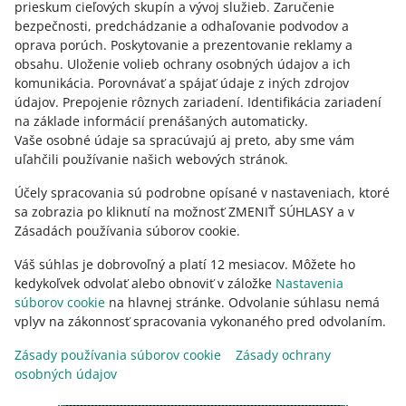
prieskum cieľových skupín a vývoj služieb
.
Zaručenie
slovenčina
bezpečnosti, predchádzanie a odhaľovanie podvodov a
oprava porúch
.
Poskytovanie a prezentovanie reklamy a
o allegro.cz
obsahu
.
Uloženie volieb ochrany osobných údajov a ich
komunikácia
.
Porovnávať a spájať údaje z iných zdrojov
polski
údajov
.
Prepojenie rôznych zariadení
.
Identifikácia zariadení
čeština
na základe informácií prenášaných automaticky
.
English
Vaše osobné údaje sa spracúvajú aj preto, aby sme vám
uľahčili používanie našich webových stránok.
slovenčina
Účely spracovania sú podrobne opísané v nastaveniach, ktoré
o allegro.sk
sa zobrazia po kliknutí na možnosť ZMENIŤ SÚHLASY a v
polski
Zásadách používania súborov cookie.
čeština
Váš súhlas je dobrovoľný a platí 12 mesiacov. Môžete ho
English
kedykoľvek odvolať alebo obnoviť v záložke
Nastavenia
slovenčina
súborov cookie
na hlavnej stránke. Odvolanie súhlasu nemá
vplyv na zákonnosť spracovania vykonaného pred odvolaním.
Zásady používania súborov cookie
Zásady ochrany
osobných údajov
vzhľad:
svetlý motív