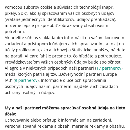
požiadavkám, čoskoro vám poskytneme beta verziu
Pomocou súborov cookie a súvisiacich technológií
(napr.
nástroja na označovanie obrázkov vo vašich ponukách
pixely, SDK)
, ako aj spracovaním vašich osobných údajov
vygenerovaných umelou inteligenciou.
(vrátane jedinečných identifikátorov, údajov prehliadača)
,
ČÍTAŤ VIAC
môžeme lepšie prispôsobiť zobrazovaný obsah vašim
potrebám.
Ak udelíte súhlas s ukladaním informácií na vašom koncovom
zariadení a prístupom k údajom a ich spracovaním, a to aj na
účely profilovania, ako aj trhovej a štatistickej analýzy, nájdete
na portáli Allegro ľahšie presne to, čo hľadáte a potrebujete.
Prevádzkovateľom vašich osobných údajov bude spoločnosť
Allegro a v niektorých prípadoch naši partneri (
17
partnerov
),
medzi ktorých patria aj tzv. „Dôveryhodní partneri Europe
IAB“ (
9
partnerov
). Informácie o účeloch spracovania
osobných údajov našimi partnermi nájdete v ich zásadách
Táto stránka je dostupná aj v iných jazykoch
ochrany osobných údajov.
o allegro.pl
My a naši partneri môžeme spracúvať osobné údaje na tieto
účely:
polski
Uchovávanie alebo prístup k informáciám na zariadení
.
čeština
Personalizovaná reklama a obsah, meranie reklamy a obsahu,
English