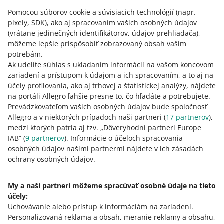
požiadavkám, čoskoro vám poskytneme beta verziu
Pomocou súborov cookie a súvisiacich technológií
(napr.
nástroja na označovanie obrázkov vo vašich ponukách
pixely, SDK)
, ako aj spracovaním vašich osobných údajov
vygenerovaných umelou inteligenciou.
(vrátane jedinečných identifikátorov, údajov prehliadača)
,
ČÍTAŤ VIAC
môžeme lepšie prispôsobiť zobrazovaný obsah vašim
potrebám.
Ak udelíte súhlas s ukladaním informácií na vašom koncovom
zariadení a prístupom k údajom a ich spracovaním, a to aj na
účely profilovania, ako aj trhovej a štatistickej analýzy, nájdete
na portáli Allegro ľahšie presne to, čo hľadáte a potrebujete.
Prevádzkovateľom vašich osobných údajov bude spoločnosť
Allegro a v niektorých prípadoch naši partneri (
17
partnerov
),
medzi ktorých patria aj tzv. „Dôveryhodní partneri Europe
IAB“ (
9
partnerov
). Informácie o účeloch spracovania
osobných údajov našimi partnermi nájdete v ich zásadách
Táto stránka je dostupná aj v iných jazykoch
ochrany osobných údajov.
o allegro.pl
My a naši partneri môžeme spracúvať osobné údaje na tieto
účely:
polski
Uchovávanie alebo prístup k informáciám na zariadení
.
čeština
Personalizovaná reklama a obsah, meranie reklamy a obsahu,
English