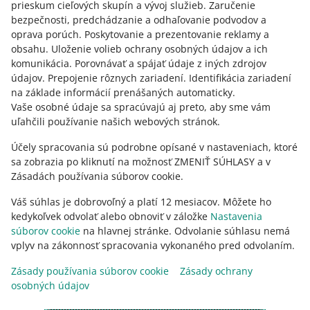
prieskum cieľových skupín a vývoj služieb
.
Zaručenie
slovenčina
bezpečnosti, predchádzanie a odhaľovanie podvodov a
oprava porúch
.
Poskytovanie a prezentovanie reklamy a
o allegro.cz
obsahu
.
Uloženie volieb ochrany osobných údajov a ich
komunikácia
.
Porovnávať a spájať údaje z iných zdrojov
polski
údajov
.
Prepojenie rôznych zariadení
.
Identifikácia zariadení
čeština
na základe informácií prenášaných automaticky
.
English
Vaše osobné údaje sa spracúvajú aj preto, aby sme vám
uľahčili používanie našich webových stránok.
slovenčina
Účely spracovania sú podrobne opísané v nastaveniach, ktoré
o allegro.sk
sa zobrazia po kliknutí na možnosť ZMENIŤ SÚHLASY a v
polski
Zásadách používania súborov cookie.
čeština
Váš súhlas je dobrovoľný a platí 12 mesiacov. Môžete ho
English
kedykoľvek odvolať alebo obnoviť v záložke
Nastavenia
slovenčina
súborov cookie
na hlavnej stránke. Odvolanie súhlasu nemá
vplyv na zákonnosť spracovania vykonaného pred odvolaním.
Zásady používania súborov cookie
Zásady ochrany
osobných údajov
vzhľad:
svetlý motív