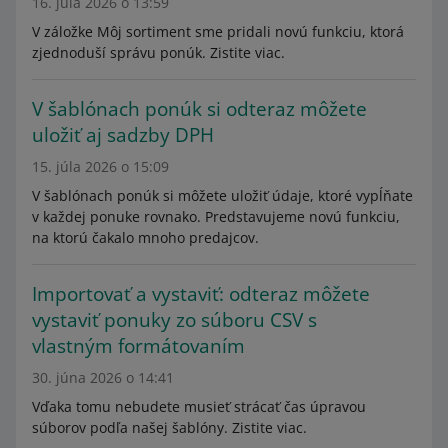
16. júla 2026 o 13:59
V záložke Môj sortiment sme pridali novú funkciu, ktorá
zjednoduší správu ponúk. Zistite viac.
V šablónach ponúk si odteraz môžete
uložiť aj sadzby DPH
15. júla 2026 o 15:09
V šablónach ponúk si môžete uložiť údaje, ktoré vypĺňate
v každej ponuke rovnako. Predstavujeme novú funkciu,
na ktorú čakalo mnoho predajcov.
Importovať a vystaviť: odteraz môžete
vystaviť ponuky zo súboru CSV s
vlastným formátovaním
30. júna 2026 o 14:41
Vďaka tomu nebudete musieť strácať čas úpravou
súborov podľa našej šablóny. Zistite viac.