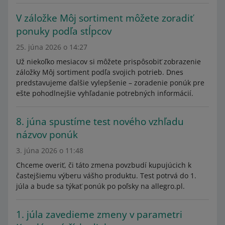
V záložke Môj sortiment môžete zoradiť
ponuky podľa stĺpcov
25. júna 2026 o 14:27
Už niekoľko mesiacov si môžete prispôsobiť zobrazenie
záložky Môj sortiment podľa svojich potrieb. Dnes
predstavujeme ďalšie vylepšenie – zoradenie ponúk pre
ešte pohodlnejšie vyhľadanie potrebných informácií.
8. júna spustíme test nového vzhľadu
názvov ponúk
3. júna 2026 o 11:48
Chceme overiť, či táto zmena povzbudí kupujúcich k
častejšiemu výberu vášho produktu. Test potrvá do 1.
júla a bude sa týkať ponúk po poľsky na allegro.pl.
1. júla zavedieme zmeny v parametri