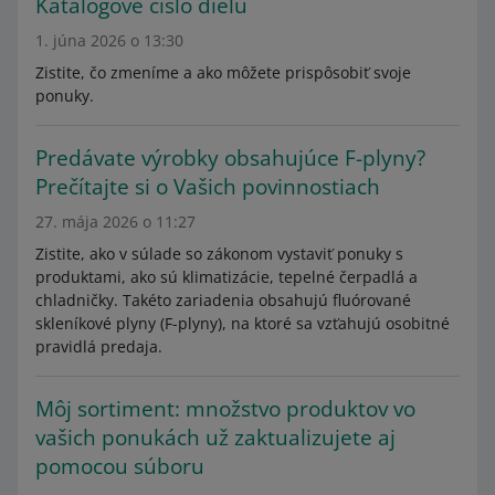
Katalógové číslo dielu
1. júna 2026 o 13:30
Zistite, čo zmeníme a ako môžete prispôsobiť svoje
ponuky.
Predávate výrobky obsahujúce F-plyny?
Prečítajte si o Vašich povinnostiach
27. mája 2026 o 11:27
Zistite, ako v súlade so zákonom vystaviť ponuky s
produktami, ako sú klimatizácie, tepelné čerpadlá a
chladničky. Takéto zariadenia obsahujú fluórované
skleníkové plyny (F-plyny), na ktoré sa vzťahujú osobitné
pravidlá predaja.
Môj sortiment: množstvo produktov vo
vašich ponukách už zaktualizujete aj
pomocou súboru