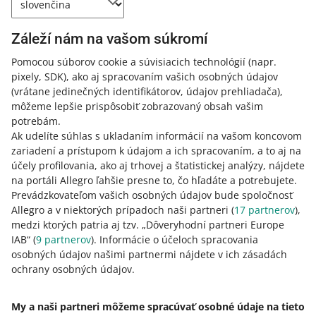
inteligencii. Zavedie nové pravidlá pre transparentnosť
online obsahu generovaného umelou inteligenciou. Aby
sme vám pomohli prispôsobiť sa týmto novým právnym
Záleží nám na vašom súkromí
požiadavkám, čoskoro vám poskytneme beta verziu
Pomocou súborov cookie a súvisiacich technológií
(napr.
nástroja na označovanie obrázkov vo vašich ponukách
pixely, SDK)
, ako aj spracovaním vašich osobných údajov
vygenerovaných umelou inteligenciou.
(vrátane jedinečných identifikátorov, údajov prehliadača)
,
ČÍTAŤ VIAC
môžeme lepšie prispôsobiť zobrazovaný obsah vašim
potrebám.
Ak udelíte súhlas s ukladaním informácií na vašom koncovom
zariadení a prístupom k údajom a ich spracovaním, a to aj na
účely profilovania, ako aj trhovej a štatistickej analýzy, nájdete
na portáli Allegro ľahšie presne to, čo hľadáte a potrebujete.
Prevádzkovateľom vašich osobných údajov bude spoločnosť
Allegro a v niektorých prípadoch naši partneri (
17
partnerov
),
medzi ktorých patria aj tzv. „Dôveryhodní partneri Europe
IAB“ (
9
partnerov
). Informácie o účeloch spracovania
osobných údajov našimi partnermi nájdete v ich zásadách
Táto stránka je dostupná aj v iných jazykoch
ochrany osobných údajov.
o allegro.pl
My a naši partneri môžeme spracúvať osobné údaje na tieto