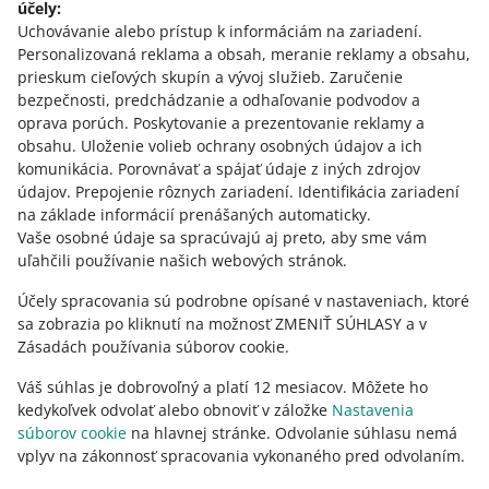
účely:
polski
Uchovávanie alebo prístup k informáciám na zariadení
.
čeština
Personalizovaná reklama a obsah, meranie reklamy a obsahu,
English
prieskum cieľových skupín a vývoj služieb
.
Zaručenie
slovenčina
bezpečnosti, predchádzanie a odhaľovanie podvodov a
oprava porúch
.
Poskytovanie a prezentovanie reklamy a
o allegro.cz
obsahu
.
Uloženie volieb ochrany osobných údajov a ich
komunikácia
.
Porovnávať a spájať údaje z iných zdrojov
polski
údajov
.
Prepojenie rôznych zariadení
.
Identifikácia zariadení
čeština
na základe informácií prenášaných automaticky
.
English
Vaše osobné údaje sa spracúvajú aj preto, aby sme vám
uľahčili používanie našich webových stránok.
slovenčina
Účely spracovania sú podrobne opísané v nastaveniach, ktoré
o allegro.sk
sa zobrazia po kliknutí na možnosť ZMENIŤ SÚHLASY a v
polski
Zásadách používania súborov cookie.
čeština
Váš súhlas je dobrovoľný a platí 12 mesiacov. Môžete ho
English
kedykoľvek odvolať alebo obnoviť v záložke
Nastavenia
slovenčina
súborov cookie
na hlavnej stránke. Odvolanie súhlasu nemá
vplyv na zákonnosť spracovania vykonaného pred odvolaním.