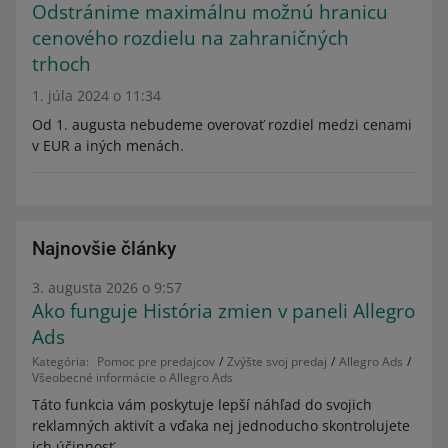
Odstránime maximálnu možnú hranicu
cenového rozdielu na zahraničných
trhoch
1. júla 2024 o 11:34
Od 1. augusta nebudeme overovať rozdiel medzi cenami
v EUR a iných menách.
Najnovšie články
3. augusta 2026 o 9:57
Ako funguje História zmien v paneli Allegro
Ads
Kategória:
Pomoc pre predajcov
Zvýšte svoj predaj
Allegro Ads
Všeobecné informácie o Allegro Ads
Táto funkcia vám poskytuje lepší náhľad do svojich
reklamných aktivít a vďaka nej jednoducho skontrolujete
ich účinnosť.