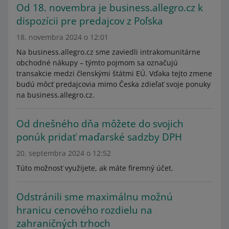
Od 18. novembra je business.allegro.cz k
dispozícii pre predajcov z Poľska
18. novembra 2024 o 12:01
Na business.allegro.cz sme zaviedli intrakomunitárne
obchodné nákupy – týmto pojmom sa označujú
transakcie medzi členskými štátmi EÚ. Vďaka tejto zmene
budú môcť predajcovia mimo Česka zdieľať svoje ponuky
na business.allegro.cz.
Od dnešného dňa môžete do svojich
ponúk pridať maďarské sadzby DPH
20. septembra 2024 o 12:52
Túto možnosť využijete, ak máte firemný účet.
Odstránili sme maximálnu možnú
hranicu cenového rozdielu na
zahraničných trhoch