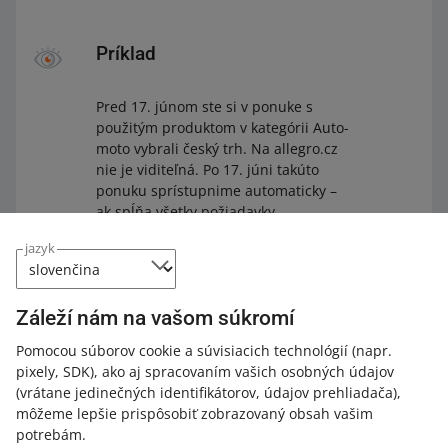
Príklad
Pred 17. júnom ste si v ponuke s
použitým produktom v kategórii Auto-
moto vybrali český trh. Na allegro.cz
nie je viditeľná. Po 17. júni takúto
ponuku sprístupnime automaticky –
ak spĺňa všetky požiadavky.
jazyk
Záleží nám na vašom súkromí
Prečo sme to urobili
Pomocou súborov cookie a súvisiacich technológií
(napr.
pixely, SDK)
, ako aj spracovaním vašich osobných údajov
Vaše ponuky môžu osloviť viac zákazníkov, ktorí nakupujú
(vrátane jedinečných identifikátorov, údajov prehliadača)
,
v kategórii Auto-moto. Pomôže vám to zvýšiť predaj na
môžeme lepšie prispôsobiť zobrazovaný obsah vašim
zahraničných trhoch.
potrebám.