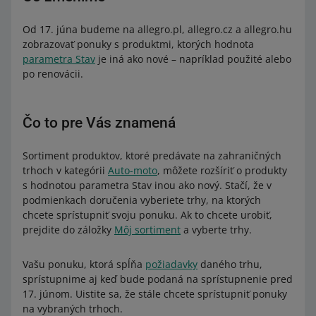
Od 17. júna budeme na allegro.pl, allegro.cz a allegro.hu
zobrazovať ponuky s produktmi, ktorých hodnota
parametra Stav
je iná ako nové – napríklad použité alebo
po renovácii.
Čo to pre Vás znamená
Sortiment produktov, ktoré predávate na zahraničných
trhoch v kategórii
Auto-moto
, môžete rozšíriť o produkty
s hodnotou parametra Stav inou ako nový. Stačí, že v
podmienkach doručenia vyberiete trhy, na ktorých
chcete sprístupniť svoju ponuku. Ak to chcete urobiť,
prejdite do záložky
Môj sortiment
a vyberte trhy.
Vašu ponuku, ktorá spĺňa
požiadavky
daného trhu,
sprístupnime aj keď bude podaná na sprístupnenie pred
17. júnom. Uistite sa, že stále chcete sprístupniť ponuky
na vybraných trhoch.