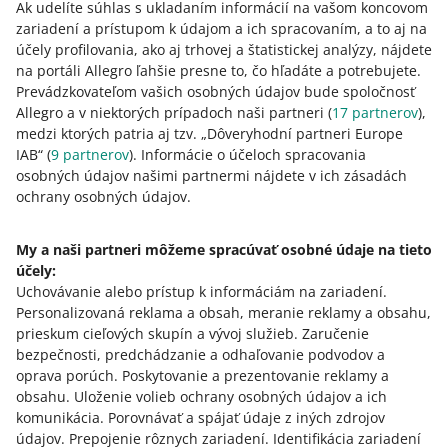
Ak udelíte súhlas s ukladaním informácií na vašom koncovom
zariadení a prístupom k údajom a ich spracovaním, a to aj na
účely profilovania, ako aj trhovej a štatistickej analýzy, nájdete
Ako hodnotíte tieto zmeny?
na portáli Allegro ľahšie presne to, čo hľadáte a potrebujete.
Prevádzkovateľom vašich osobných údajov bude spoločnosť
0 - Sklamanie
10 - Úžasné
Allegro a v niektorých prípadoch naši partneri (
17
partnerov
),
medzi ktorých patria aj tzv. „Dôveryhodní partneri Europe
0
1
2
3
4
5
6
7
IAB“ (
9
partnerov
). Informácie o účeloch spracovania
osobných údajov našimi partnermi nájdete v ich zásadách
8
9
10
ochrany osobných údajov.
My a naši partneri môžeme spracúvať osobné údaje na tieto
účely:
Potrebujete pomoc?
Uchovávanie alebo prístup k informáciám na zariadení
.
Personalizovaná reklama a obsah, meranie reklamy a obsahu,
Kontaktujte nás
prieskum cieľových skupín a vývoj služieb
.
Zaručenie
bezpečnosti, predchádzanie a odhaľovanie podvodov a
oprava porúch
.
Poskytovanie a prezentovanie reklamy a
obsahu
.
Uloženie volieb ochrany osobných údajov a ich
Opýtajte sa komunity
komunikácia
.
Porovnávať a spájať údaje z iných zdrojov
údajov
.
Prepojenie rôznych zariadení
.
Identifikácia zariadení