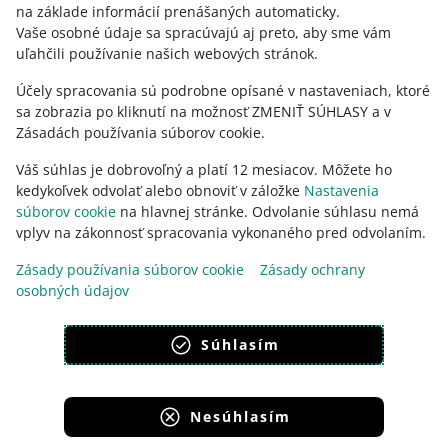
na základe informácií prenášaných automaticky
.
Prejdite do Allegro Komunity
Vaše osobné údaje sa spracúvajú aj preto, aby sme vám
uľahčili používanie našich webových stránok.
Účely spracovania sú podrobne opísané v nastaveniach, ktoré
sa zobrazia po kliknutí na možnosť ZMENIŤ SÚHLASY a v
Zásadách používania súborov cookie.
Váš súhlas je dobrovoľný a platí 12 mesiacov. Môžete ho
kedykoľvek odvolať alebo obnoviť v záložke
Nastavenia
súborov cookie
na hlavnej stránke. Odvolanie súhlasu nemá
vplyv na zákonnosť spracovania vykonaného pred odvolaním.
Táto stránka je dostupná aj v iných jazykoch
Zásady používania súborov cookie
Zásady ochrany
osobných údajov
vzhľad:
svetlý motív
Súhlasím
Nesúhlasím
Portály skupiny Allegro