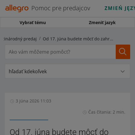
Pomoc pre predajcov
ZMIEŃ JĘZ
Vybrať tému
Zmeniť jazyk
zinárodný predaj
Od 17. júna budete môcť do zahraničia predávať produkty v kategórii Auto-moto so stavom iným ako nové
hľadať kdekoľvek
3 júna 2026 11:03
Čas čítania: 2 min.
Od 17. júna budete môcť do