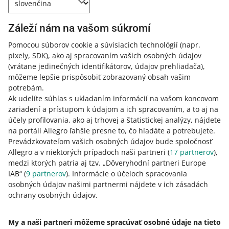
inteligencii. Zavedie nové pravidlá pre transparentnosť
online obsahu generovaného umelou inteligenciou. Aby
sme vám pomohli prispôsobiť sa týmto novým právnym
Záleží nám na vašom súkromí
požiadavkám, čoskoro vám poskytneme beta verziu
Pomocou súborov cookie a súvisiacich technológií
(napr.
nástroja na označovanie obrázkov vo vašich ponukách
pixely, SDK)
, ako aj spracovaním vašich osobných údajov
vygenerovaných umelou inteligenciou.
(vrátane jedinečných identifikátorov, údajov prehliadača)
,
ČÍTAŤ VIAC
môžeme lepšie prispôsobiť zobrazovaný obsah vašim
potrebám.
Ak udelíte súhlas s ukladaním informácií na vašom koncovom
zariadení a prístupom k údajom a ich spracovaním, a to aj na
účely profilovania, ako aj trhovej a štatistickej analýzy, nájdete
na portáli Allegro ľahšie presne to, čo hľadáte a potrebujete.
Prevádzkovateľom vašich osobných údajov bude spoločnosť
Allegro a v niektorých prípadoch naši partneri (
17
partnerov
),
medzi ktorých patria aj tzv. „Dôveryhodní partneri Europe
IAB“ (
9
partnerov
). Informácie o účeloch spracovania
osobných údajov našimi partnermi nájdete v ich zásadách
Táto stránka je dostupná aj v iných jazykoch
ochrany osobných údajov.
o allegro.pl
My a naši partneri môžeme spracúvať osobné údaje na tieto