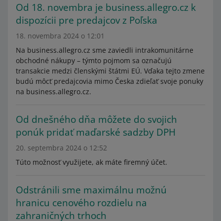
Od 18. novembra je business.allegro.cz k
dispozícii pre predajcov z Poľska
18. novembra 2024 o 12:01
Na business.allegro.cz sme zaviedli intrakomunitárne
obchodné nákupy – týmto pojmom sa označujú
transakcie medzi členskými štátmi EÚ. Vďaka tejto zmene
budú môcť predajcovia mimo Česka zdieľať svoje ponuky
na business.allegro.cz.
Od dnešného dňa môžete do svojich
ponúk pridať maďarské sadzby DPH
20. septembra 2024 o 12:52
Túto možnosť využijete, ak máte firemný účet.
Odstránili sme maximálnu možnú
hranicu cenového rozdielu na
zahraničných trhoch