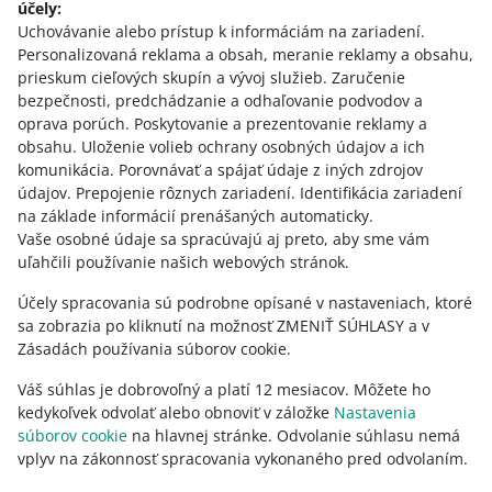
účely:
polski
Uchovávanie alebo prístup k informáciám na zariadení
.
čeština
Personalizovaná reklama a obsah, meranie reklamy a obsahu,
English
prieskum cieľových skupín a vývoj služieb
.
Zaručenie
slovenčina
bezpečnosti, predchádzanie a odhaľovanie podvodov a
oprava porúch
.
Poskytovanie a prezentovanie reklamy a
o allegro.cz
obsahu
.
Uloženie volieb ochrany osobných údajov a ich
komunikácia
.
Porovnávať a spájať údaje z iných zdrojov
polski
údajov
.
Prepojenie rôznych zariadení
.
Identifikácia zariadení
čeština
na základe informácií prenášaných automaticky
.
English
Vaše osobné údaje sa spracúvajú aj preto, aby sme vám
uľahčili používanie našich webových stránok.
slovenčina
Účely spracovania sú podrobne opísané v nastaveniach, ktoré
o allegro.sk
sa zobrazia po kliknutí na možnosť ZMENIŤ SÚHLASY a v
polski
Zásadách používania súborov cookie.
čeština
Váš súhlas je dobrovoľný a platí 12 mesiacov. Môžete ho
English
kedykoľvek odvolať alebo obnoviť v záložke
Nastavenia
slovenčina
súborov cookie
na hlavnej stránke. Odvolanie súhlasu nemá
vplyv na zákonnosť spracovania vykonaného pred odvolaním.