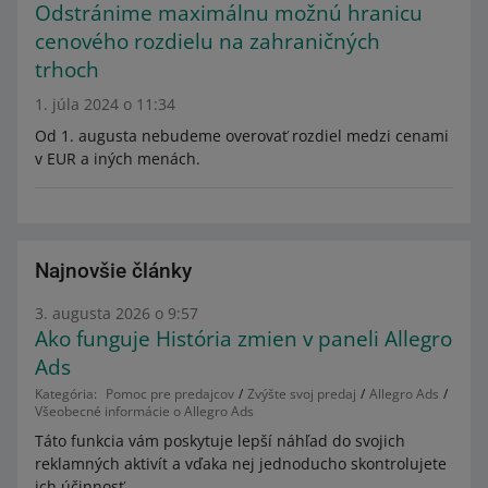
Odstránime maximálnu možnú hranicu
cenového rozdielu na zahraničných
trhoch
1. júla 2024 o 11:34
Od 1. augusta nebudeme overovať rozdiel medzi cenami
v EUR a iných menách.
Najnovšie články
3. augusta 2026 o 9:57
Ako funguje História zmien v paneli Allegro
Ads
Kategória:
Pomoc pre predajcov
Zvýšte svoj predaj
Allegro Ads
Všeobecné informácie o Allegro Ads
Táto funkcia vám poskytuje lepší náhľad do svojich
reklamných aktivít a vďaka nej jednoducho skontrolujete
ich účinnosť.