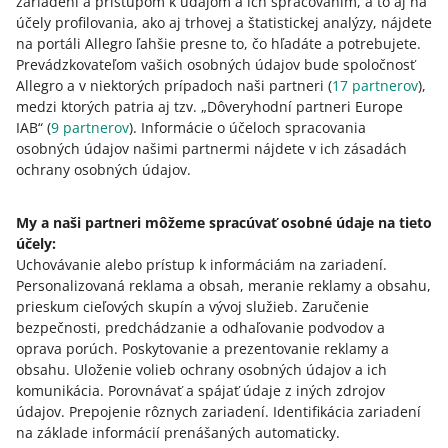
zariadení a prístupom k údajom a ich spracovaním, a to aj na
V nižšie uvedenom zozname
účely profilovania, ako aj trhovej a štatistickej analýzy, nájdete
skontrolujte, či v kategórii, v ktorej
na portáli Allegro ľahšie presne to, čo hľadáte a potrebujete.
vystavujete, ho požadujeme.
Prevádzkovateľom vašich osobných údajov bude spoločnosť
Allegro a v niektorých prípadoch naši partneri (
17
partnerov
),
Stiahnuť zoznam
.
medzi ktorých patria aj tzv. „Dôveryhodní partneri Europe
IAB“ (
9
partnerov
). Informácie o účeloch spracovania
Dôležité
:
Organizácia GS1
je jediným
osobných údajov našimi partnermi nájdete v ich zásadách
spoľahlivým zdrojom správnych EAN
ochrany osobných údajov.
(GTIN) kódov.
My a naši partneri môžeme spracúvať osobné údaje na tieto
účely:
Uchovávanie alebo prístup k informáciám na zariadení
.
Personalizovaná reklama a obsah, meranie reklamy a obsahu,
prieskum cieľových skupín a vývoj služieb
.
Zaručenie
z
3
bezpečnosti, predchádzanie a odhaľovanie podvodov a
oprava porúch
.
Poskytovanie a prezentovanie reklamy a
obsahu
.
Uloženie volieb ochrany osobných údajov a ich
Potrebujete pomoc?
komunikácia
.
Porovnávať a spájať údaje z iných zdrojov
údajov
.
Prepojenie rôznych zariadení
.
Identifikácia zariadení
KONTAKTUJTE NÁS
na základe informácií prenášaných automaticky
.