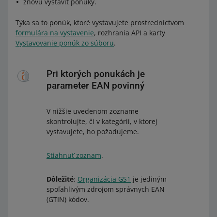
znovu vystaviť ponuky.
Týka sa to ponúk, ktoré vystavujete prostredníctvom
formulára na vystavenie
, rozhrania API a karty
Vystavovanie ponúk zo súboru
.
Pri ktorých ponukách je
parameter EAN povinný
V nižšie uvedenom zozname
skontrolujte, či v kategórii, v ktorej
vystavujete, ho požadujeme.
Stiahnuť zoznam
.
Dôležité
:
Organizácia GS1
je jediným
spoľahlivým zdrojom správnych EAN
(GTIN) kódov.