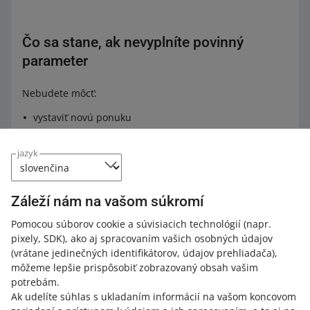
Čo sa stane, ak nevyplníte povinný
parameter
Nebudete môcť:
vystaviť novú ponuku
upraviť aktuálne ponuky
jazyk
znovu vystaviť ponuky.
Týka sa to ponúk, ktoré vystavujete prostredníctvom
Záleží nám na vašom súkromí
formulára na vystavenie
, rozhrania API a karty
Vystavovanie ponúk zo súboru
.
Pomocou súborov cookie a súvisiacich technológií
(napr.
pixely, SDK)
, ako aj spracovaním vašich osobných údajov
(vrátane jedinečných identifikátorov, údajov prehliadača)
,
Pri ktorých ponukách je
môžeme lepšie prispôsobiť zobrazovaný obsah vašim
parameter EAN povinný
potrebám.
Ak udelíte súhlas s ukladaním informácií na vašom koncovom