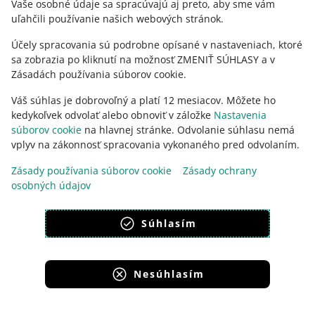
Vaše osobné údaje sa spracúvajú aj preto, aby sme vám
uľahčili používanie našich webových stránok.
Účely spracovania sú podrobne opísané v nastaveniach, ktoré
sa zobrazia po kliknutí na možnosť ZMENIŤ SÚHLASY a v
Zásadách používania súborov cookie.
Váš súhlas je dobrovoľný a platí 12 mesiacov. Môžete ho
kedykoľvek odvolať alebo obnoviť v záložke
Nastavenia
súborov cookie
na hlavnej stránke. Odvolanie súhlasu nemá
vplyv na zákonnosť spracovania vykonaného pred odvolaním.
Táto stránka je dostupná aj v iných jazykoch
Zásady používania súborov cookie
Zásady ochrany
osobných údajov
vzhľad:
svetlý motív
Súhlasím
Nesúhlasím
Portály skupiny Allegro