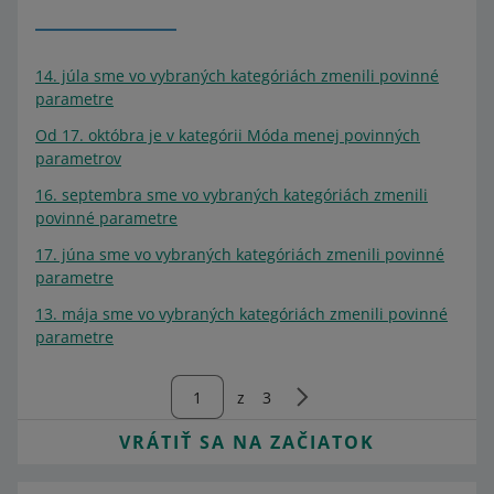
14. júla sme vo vybraných kategóriách zmenili povinné
parametre
Od 17. októbra je v kategórii Móda menej povinných
parametrov
16. septembra sme vo vybraných kategóriách zmenili
povinné parametre
17. júna sme vo vybraných kategóriách zmenili povinné
parametre
13. mája sme vo vybraných kategóriách zmenili povinné
parametre
z
3
VRÁTIŤ SA NA ZAČIATOK