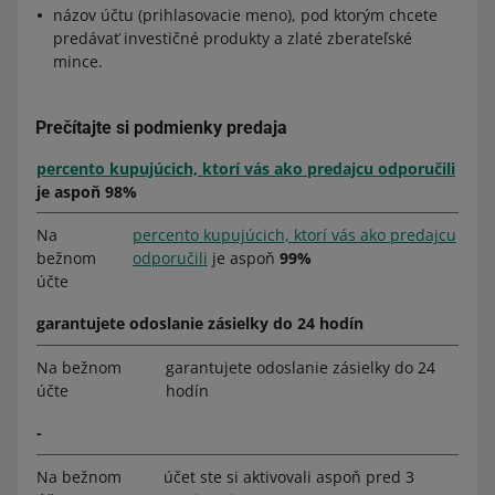
názov účtu (prihlasovacie meno), pod ktorým chcete
predávať investičné produkty a zlaté zberateľské
mince.
Prečítajte si podmienky predaja
percento kupujúcich, ktorí vás ako predajcu odporučili
je aspoň
98%
Na
percento kupujúcich, ktorí vás ako predajcu
bežnom
odporučili
je aspoň
99%
účte
garantujete odoslanie zásielky do 24 hodín
Na bežnom
garantujete odoslanie zásielky do 24
účte
hodín
-
Na bežnom
účet ste si aktivovali aspoň pred 3