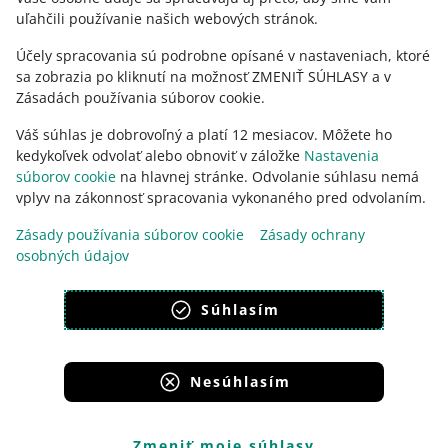
uľahčili používanie našich webových stránok.
Účely spracovania sú podrobne opísané v nastaveniach, ktoré
sa zobrazia po kliknutí na možnosť ZMENIŤ SÚHLASY a v
Zásadách používania súborov cookie.
Váš súhlas je dobrovoľný a platí 12 mesiacov. Môžete ho
kedykoľvek odvolať alebo obnoviť v záložke
Nastavenia
súborov cookie
na hlavnej stránke. Odvolanie súhlasu nemá
vplyv na zákonnosť spracovania vykonaného pred odvolaním.
Táto stránka je dostupná aj v iných jazykoch
Zásady používania súborov cookie
Zásady ochrany
osobných údajov
vzhľad:
svetlý motív
Súhlasím
Nesúhlasím
Portály skupiny Allegro
Allegro.cz
Allegro.sk
Allegro.hu
Onedelivery.cz
Zmeniť moje súhlasy