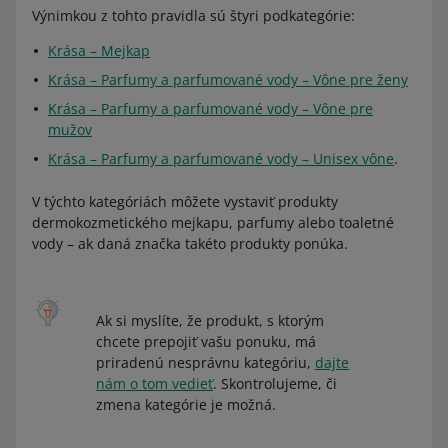
Výnimkou z tohto pravidla sú štyri podkategórie:
Krása – Mejkap
Krása – Parfumy a parfumované vody – Vône pre ženy
Krása – Parfumy a parfumované vody – Vône pre
mužov
Krása – Parfumy a parfumované vody – Unisex vône
.
V týchto kategóriách môžete vystaviť produkty
dermokozmetického mejkapu, parfumy alebo toaletné
vody – ak daná značka takéto produkty ponúka.
Ak si myslíte, že produkt, s ktorým
chcete prepojiť vašu ponuku, má
priradenú nesprávnu kategóriu,
dajte
nám o tom vedieť
. Skontrolujeme, či
zmena kategórie je možná.