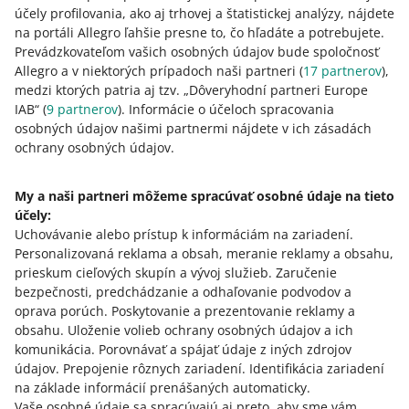
produkt uvedený pod týmto
EAN
v katalógu produktov
účely profilovania, ako aj trhovej a štatistickej analýzy, nájdete
Allegro obsahuje aj takýto darček. Ak je v katalógu pod
na portáli Allegro ľahšie presne to, čo hľadáte a potrebujete.
týmto EAN uvedený iba hlavný produkt, musíte ponuku
Prevádzkovateľom vašich osobných údajov bude spoločnosť
vystaviť ako
sadu produktov
.
Allegro a v niektorých prípadoch naši partneri (
17
partnerov
),
medzi ktorých patria aj tzv. „Dôveryhodní partneri Europe
IAB“ (
9
partnerov
). Informácie o účeloch spracovania
Darčeky od predajcov
osobných údajov našimi partnermi nájdete v ich zásadách
ochrany osobných údajov.
Ak k produktu pridávate darček sami, použite možnosť
sada produktov
. Vytvorte sadu pozostávajúcu z hlavného
My a naši partneri môžeme spracúvať osobné údaje na tieto
produktu a darčeka.
účely:
Uchovávanie alebo prístup k informáciám na zariadení
.
Personalizovaná reklama a obsah, meranie reklamy a obsahu,
prieskum cieľových skupín a vývoj služieb
.
Zaručenie
z
2
bezpečnosti, predchádzanie a odhaľovanie podvodov a
oprava porúch
.
Poskytovanie a prezentovanie reklamy a
obsahu
.
Uloženie volieb ochrany osobných údajov a ich
Potrebujete pomoc?
komunikácia
.
Porovnávať a spájať údaje z iných zdrojov
údajov
.
Prepojenie rôznych zariadení
.
Identifikácia zariadení
KONTAKTUJTE NÁS
na základe informácií prenášaných automaticky
.
Vaše osobné údaje sa spracúvajú aj preto, aby sme vám