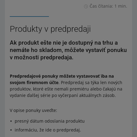
Čas čítania: 1 min.
Produkty v predpredaji
Ak produkt ešte nie je dostupný na trhu a
nemáte ho skladom, môžete vystaviť ponuku
v možnosti predpredaja.
Predpredajové ponuky môžete vystavovať iba na
svojom firemnom účte
. Predpredaj sa týka len nových
produktov, ktoré ešte nemali premiéru alebo čakajú na
vydanie ďalšej série po vyčerpaní aktuálnych zásob.
V opise ponuky uveďte:
presný dátum odoslania produktu
informáciu, že ide o predpredaj.