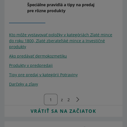
Špeciálne pravidlá a tipy na predaj
pre rôzne produkty
Kto môže vystavovať položky v kategóriách Zlaté mince
do roku 1800, Zlaté zberateľské mince a Investičné
produkty
Ako predávať dermokozmetiku
Produkty v predpredaji
Tipy pre predaj v kategórii Potraviny
Darčeky a zľavy
z
2
VRÁTIŤ SA NA ZAČIATOK