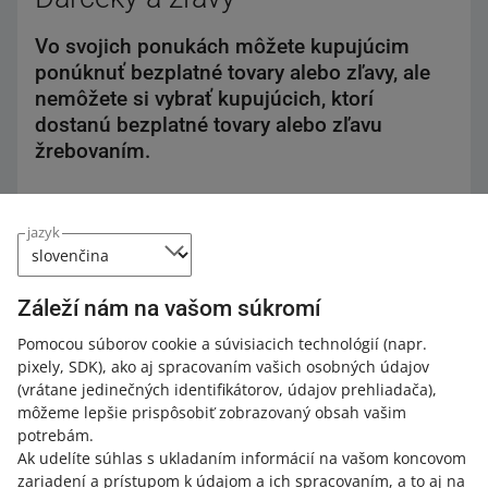
Vo svojich ponukách môžete kupujúcim
ponúknuť bezplatné tovary alebo zľavy, ale
nemôžete si vybrať kupujúcich, ktorí
dostanú bezplatné tovary alebo zľavu
žrebovaním.
Na portáli Allegro môžete ponúkať bezplatné služby
jazyk
alebo zľavy. Dávajte si však pozor, aby ste si nevyberali
kupujúcich, ktorí dostanú bezplatné tovary alebo zľavu
žrebovaním
.
Záleží nám na vašom súkromí
Ak ponuka porušuje toto pravidlo, môžeme ju odstrániť.
Pomocou súborov cookie a súvisiacich technológií
(napr.
pixely, SDK)
, ako aj spracovaním vašich osobných údajov
(vrátane jedinečných identifikátorov, údajov prehliadača)
,
môžeme lepšie prispôsobiť zobrazovaný obsah vašim
Darčeky od výrobcu
potrebám.
Ak udelíte súhlas s ukladaním informácií na vašom koncovom
Ak je darček súčasťou pôvodnej sady, uistite sa, že
zariadení a prístupom k údajom a ich spracovaním, a to aj na