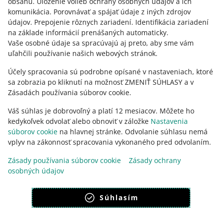
obsahu
.
Uloženie volieb ochrany osobných údajov a ich
Potrebujete pomoc?
komunikácia
.
Porovnávať a spájať údaje z iných zdrojov
údajov
.
Prepojenie rôznych zariadení
.
Identifikácia zariadení
KONTAKTUJTE NÁS
na základe informácií prenášaných automaticky
.
Vaše osobné údaje sa spracúvajú aj preto, aby sme vám
uľahčili používanie našich webových stránok.
Účely spracovania sú podrobne opísané v nastaveniach, ktoré
sa zobrazia po kliknutí na možnosť ZMENIŤ SÚHLASY a v
Zásadách používania súborov cookie.
Váš súhlas je dobrovoľný a platí 12 mesiacov. Môžete ho
kedykoľvek odvolať alebo obnoviť v záložke
Nastavenia
súborov cookie
na hlavnej stránke. Odvolanie súhlasu nemá
vplyv na zákonnosť spracovania vykonaného pred odvolaním.
Táto stránka je dostupná aj v iných jazykoch
Zásady používania súborov cookie
Zásady ochrany
osobných údajov
vzhľad:
svetlý motív
Súhlasím