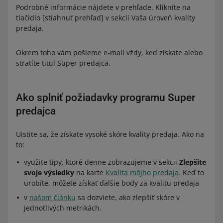
Podrobné informácie nájdete v prehľade. Kliknite na
tlačidlo [stiahnuť prehľad] v sekcii Vaša úroveň kvality
predaja.
Okrem toho vám pošleme e-mail vždy, keď získate alebo
stratíte titul Super predajca.
Ako splniť požiadavky programu Super
predajca
Uistite sa, že získate vysoké skóre kvality predaja. Ako na
to:
využite tipy, ktoré denne zobrazujeme v sekcii
Zlepšite
svoje výsledky
na karte
Kvalita môjho predaja
. Keď to
urobíte, môžete získať ďalšie body za kvalitu predaja
v
našom článku
sa dozviete, ako zlepšiť skóre v
jednotlivých metrikách.