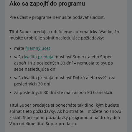
Ako sa zapojiť do programu
Pre účasť v programe nemusíte podávať žiadosť.
Titul Super predajca udeľujeme automaticky. Všetko, čo
musíte urobiť, je splniť nasledujúce požiadavky:
máte
firemný účet
vaša
kvalita predaja
musí byť Super+ alebo Super
aspoň 14 z posledných 30 dní – nemusia to byť po
sebe nasledujúce dni
vaša kvalita predaja musí byť Dobrá alebo vyššia za
posledných 30 dní
za posledných 30 dní ste mali aspoň 50 transakcií.
Titul Super predajca si ponecháte tak dlho, kým budete
spĺňať tieto požiadavky. Ak ho stratíte – môžete ho znovu
získať. Stačí splniť požiadavky programu a na druhý deň
Vám udelíme titul Super predajca.