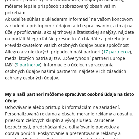
môžeme lepšie prispôsobiť zobrazovaný obsah vašim
Kliknite na odkaz pod touto otázkou.
potrebám.
Zobrazíme vám okno s nasledujúcou otázkou –
Naozaj
Ak udelíte súhlas s ukladaním informácií na vašom koncovom
sa chcete odhlásiť z programu Super predajca?
zariadení a prístupom k údajom a ich spracovaním, a to aj na
Kliknite na [odhlásiť sa]. Hotovo!
účely profilovania, ako aj trhovej a štatistickej analýzy, nájdete
na portáli Allegro ľahšie presne to, čo hľadáte a potrebujete.
Ak sa rozhodnete opäť zapojiť do programu — prejdite
Prevádzkovateľom vašich osobných údajov bude spoločnosť
do sekcie Super predajca a kliknite na [pripojiť sa k
Allegro a v niektorých prípadoch naši partneri (
17
partnerov
),
programu].
medzi ktorých patria aj tzv. „Dôveryhodní partneri Europe
IAB“ (
9
partnerov
). Informácie o účeloch spracovania
osobných údajov našimi partnermi nájdete v ich zásadách
Podmienky
ochrany osobných údajov.
Zmluvné podmienky programu Super
My a naši partneri môžeme spracúvať osobné údaje na tieto
predajca sú k dispozícii
tu
.
účely:
Uchovávanie alebo prístup k informáciám na zariadení
.
Personalizovaná reklama a obsah, meranie reklamy a obsahu,
prieskum cieľových skupín a vývoj služieb
.
Zaručenie
bezpečnosti, predchádzanie a odhaľovanie podvodov a
oprava porúch
.
Poskytovanie a prezentovanie reklamy a