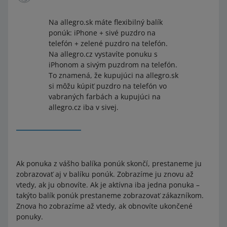
Na allegro.sk máte flexibilný balík
ponúk: iPhone + sivé puzdro na
telefón + zelené puzdro na telefón.
Na allegro.cz vystavíte ponuku s
iPhonom a sivým puzdrom na telefón.
To znamená, že kupujúci na allegro.sk
si môžu kúpiť puzdro na telefón vo
vabraných farbách a kupujúci na
allegro.cz iba v sivej.
Ak ponuka z vášho balíka ponúk skončí, prestaneme ju
zobrazovať aj v balíku ponúk. Zobrazíme ju znovu až
vtedy, ak ju obnovíte. Ak je aktívna iba jedna ponuka –
takýto balík ponúk prestaneme zobrazovať zákazníkom.
Znova ho zobrazíme až vtedy, ak obnovíte ukončené
ponuky.