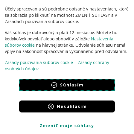
Účely spracovania sú podrobne opísané v nastaveniach, ktoré
sa zobrazia po kliknutí na možnosť ZMENIŤ SÚHLASY a v
Zásadách používania súborov cookie.
Váš súhlas je dobrovoľný a platí 12 mesiacov. Môžete ho
kedykoľvek odvolať alebo obnoviť v záložke
Nastavenia
súborov cookie
na hlavnej stránke. Odvolanie súhlasu nemá
vplyv na zákonnosť spracovania vykonaného pred odvolaním.
Vyberte počet rôznych produktov v balíku, ktoré si
musí zákazník kúpiť, aby mohol uplatniť zľavu.
Zásady používania súborov cookie
Zásady ochrany
osobných údajov
Súhlasím
Nesúhlasím
Kliknite na [uložiť]. Z ceny každej ponuky odpočítame
uvedené percento. Zľava za celý balík ponúk bude vo
Zmeniť moje súhlasy
výške odpočítanej sumy.