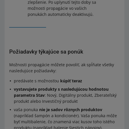
zlepšenie. Po uplynutí tejto doby sa
možnosti propagácie vo vašich
ponukách automaticky deaktivujú.
Požiadavky týkajúce sa ponúk
Možnosti propagácie môžete povoliť, ak spĺňate všetky
nasledujúce požiadavky:
predávate s možnosťou
kúpiť teraz
vystavujete produkty s nasledujúcou hodnotou
parametra Stav
: Nový, Digitálny produkt, Zberateľský
produkt alebo Investičný produkt
vaša ponuka
nie je sadov rôznych produktov
(napríklad šampón a kondicionér). Vaša ponuka môže
byť multibalenie, čo znamená viac kusov toho istého
produktu (napríklad balenie šiestich nápojov).