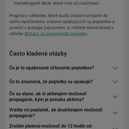
marketingové akcie, ktoré sme už naúčtovali.
Prognózu nákladov, ktoré budú čoskoro pridané do
vášho vyúčtovania, vrátane opakujúcich sa poplatkov a
provízií z predaja Zvýraznení, si môžete skontrolovať v
záložke
Blížiace sa automatické poplatky
.
Často kladené otázky
Čo je to opakované účtovanie poplatkov?
Čo to znamená, že poplatky sa opakujú?
Je to stanovené obdobie, počas ktorého propagujete
svoje ponuky. Každú možnosť propagácie automaticky
Čo sa stane, ak si aktivujem možnosť
obnovíme. V závislosti od zvolenej možnosti propagácie
Jeden cyklus poplatkov je:
propagácie, kým je ponuka aktívna?
to bude 10 dní – pre Zvýraznenie a propagáciu na
10 dní – pre Zvýraznenie a propagáciu na stránke
stránke kategórie alebo 1 deň – pre Flexibilné
Vrátite mi poplatok, ak deaktivujem možnosť
Ak pridáte možnosť propagácie do aktívnej ponuky,
kategórie
zvýraznenie.
propagácie?
jednoducho ju povolíme a spustíme cyklus účtovania
1 deň – pre Flexibilné zvýraznenie.
poplatkov na základe vami zvolenej možnosti. Môžete si
Zruším platenú možnosť do 12 hodín od
Nie. Propagáciu môžete deaktivovať kedykoľvek počas