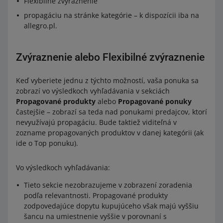
Flexibilné zvýraznenie
propagáciu na stránke kategórie – k dispozícii iba na
allegro.pl.
Zvýraznenie alebo Flexibilné zvýraznenie
Keď vyberiete jednu z týchto možností, vaša ponuka sa
zobrazí vo výsledkoch vyhľadávania v sekciách
Propagované produkty
alebo
Propagované ponuky
častejšie – zobrazí sa teda nad ponukami predajcov, ktorí
nevyužívajú propagáciu. Bude taktiež viditeľná v
zozname propagovaných produktov v danej kategórii (ak
ide o Top ponuku).
Vo výsledkoch vyhľadávania:
Tieto sekcie nezobrazujeme v zobrazení zoradenia
podľa relevantnosti. Propagované produkty
zodpovedajúce dopytu kupujúceho však majú vyššiu
šancu na umiestnenie vyššie v porovnaní s