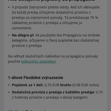
V prípade Zvýraznení platíte vtedy, keď ich aktivujete.
Za každý predaj účtujeme dodatočnú províziu z
predaja za zvýraznené ponuky. Tá predstavuje 75 %
základnej provízie z predaja a účtujeme ju
samostatne.
Na allegro.pl
: Ak použijete iba Propagáciu na stránke
kategórie, účtujeme si fixný poplatok bez dodatočnej
provízie z predaja.
Na odhad skutočných nákladov na propagáciu ponuky
použite
kalkulačku poplatkov
.
1-dňové Flexibilné zvýraznenie
Poplatok za 1 deň
: 0,70 EUR
brutto
(0,58 EUR netto).
Dodatočná provízia z predaja z každého predaja
: 0,75
z hodnoty provízie z predaja v danej kategórii.