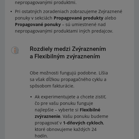
nepropagovanými produktmi.
Pri ostatných zoradeniach zobrazujeme Zvýraznené
ponuky v sekciách
Propagované produkty
alebo
Propagované ponuky
– sú umiestnené nad
nepropagovanými produktami iných predajcov.
Rozdiely medzi Zvýraznením
a Flexibilným zvýraznením
Obe možnosti fungujú podobne. Líšia
sa však dĺžkou propagačného cyklu a
spôsobom fakturácie.
Ak experimentujete a chcete zistiť,
čo pre vašu ponuku funguje
najlepšie – vyberte si
Flexibilné
zvýraznenie
. Vašu ponuku budeme
propagovať v
1-dňových cykloch
,
ktoré obnovujeme každých 24
hodín.