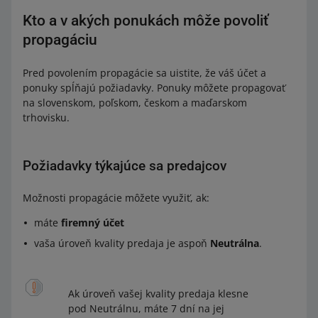
Kto a v akých ponukách môže povoliť
propagáciu
Pred povolením propagácie sa uistite, že váš účet a
ponuky spĺňajú požiadavky. Ponuky môžete propagovať
na slovenskom, poľskom, českom a maďarskom
trhovisku.
Požiadavky týkajúce sa predajcov
Možnosti propagácie môžete využiť, ak:
máte
firemný účet
vaša úroveň kvality predaja je aspoň
Neutrálna
.
Ak úroveň vašej kvality predaja klesne
pod Neutrálnu, máte 7 dní na jej