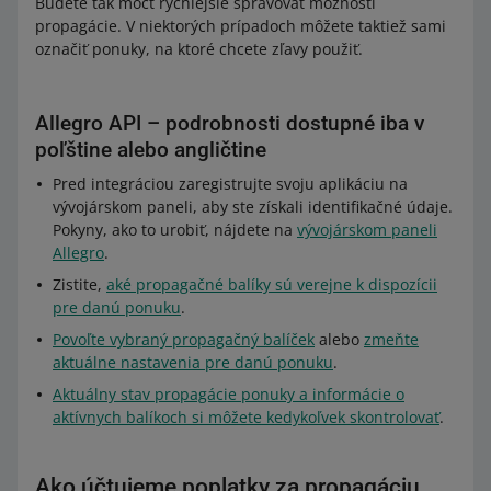
Budete tak môcť rýchlejšie spravovať možnosti
propagácie. V niektorých prípadoch môžete taktiež sami
označiť ponuky, na ktoré chcete zľavy použiť.
Allegro API – podrobnosti dostupné iba v
poľštine alebo angličtine
Pred integráciou zaregistrujte svoju aplikáciu na
vývojárskom paneli, aby ste získali identifikačné údaje.
Pokyny, ako to urobiť, nájdete na
vývojárskom paneli
Allegro
.
Zistite,
aké propagačné balíky sú verejne k dispozícii
pre danú ponuku
.
Povoľte vybraný propagačný balíček
alebo
zmeňte
aktuálne nastavenia pre danú ponuku
.
Aktuálny stav propagácie ponuky a informácie o
aktívnych balíkoch si môžete kedykoľvek skontrolovať
.
Ako účtujeme poplatky za propagáciu