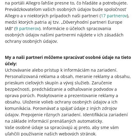
na portáli Allegro ľahšie presne to, čo hľadáte a potrebujete.
pre celý balík ponúk
–
zistite, ako
Prevádzkovateľom vašich osobných údajov bude spoločnosť
Allegro a v niektorých prípadoch naši partneri (
17
partnerov
),
pre vybrané pozície
–
zistite, ako
.
medzi ktorých patria aj tzv. „Dôveryhodní partneri Europe
Kliknite na [uložiť]. Hotovo!
IAB“ (
9
partnerov
). Informácie o účeloch spracovania
osobných údajov našimi partnermi nájdete v ich zásadách
ochrany osobných údajov.
Ako nastaviť zľavu pre celý balík ponúk
My a naši partneri môžeme spracúvať osobné údaje na tieto
Uveďte percento zľavy pre celý balík ponúk. Môžete to
účely:
urobiť samostatne pre každé trhovisko alebo
Uchovávanie alebo prístup k informáciám na zariadení
.
skopírovať zľavu na iné trhoviská.
Personalizovaná reklama a obsah, meranie reklamy a obsahu,
prieskum cieľových skupín a vývoj služieb
.
Zaručenie
bezpečnosti, predchádzanie a odhaľovanie podvodov a
oprava porúch
.
Poskytovanie a prezentovanie reklamy a
obsahu
.
Uloženie volieb ochrany osobných údajov a ich
komunikácia
.
Porovnávať a spájať údaje z iných zdrojov
údajov
.
Prepojenie rôznych zariadení
.
Identifikácia zariadení
na základe informácií prenášaných automaticky
.
Vaše osobné údaje sa spracúvajú aj preto, aby sme vám
uľahčili používanie našich webových stránok.