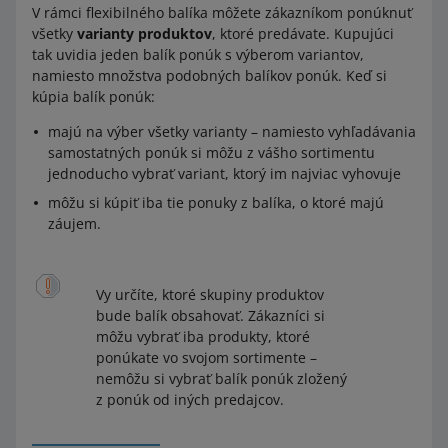
V rámci flexibilného balíka môžete zákazníkom ponúknuť
všetky
varianty produktov
, ktoré predávate. Kupujúci
tak uvidia jeden balík ponúk s výberom variantov,
namiesto množstva podobných balíkov ponúk. Keď si
kúpia balík ponúk:
majú na výber všetky varianty – namiesto vyhľadávania
samostatných ponúk si môžu z vášho sortimentu
jednoducho vybrať variant, ktorý im najviac vyhovuje
môžu si kúpiť iba tie ponuky z balíka, o ktoré majú
záujem.
Vy určíte, ktoré skupiny produktov
bude balík obsahovať. Zákazníci si
môžu vybrať iba produkty, ktoré
ponúkate vo svojom sortimente –
nemôžu si vybrať balík ponúk zložený
z ponúk od iných predajcov.