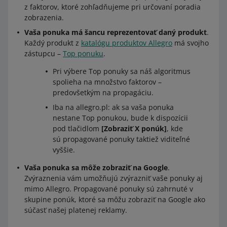
z faktorov, ktoré zohľadňujeme pri určovaní poradia
zobrazenia.
Vaša ponuka má šancu reprezentovať daný produkt
.
Každý produkt z
katalógu produktov Allegro
má svojho
zástupcu –
Top ponuku
.
Pri výbere Top ponuky sa náš algoritmus
spolieha na množstvo faktorov –
predovšetkým na propagáciu.
Iba na allegro.pl: ak sa vaša ponuka
nestane Top ponukou, bude k dispozícii
pod tlačidlom
[Zobraziť X ponúk]
, kde
sú propagované ponuky taktiež viditeľné
vyššie.
Vaša ponuka sa môže zobraziť na Google
.
Zvýraznenia vám umožňujú zvýrazniť vaše ponuky aj
mimo Allegro. Propagované ponuky sú zahrnuté v
skupine ponúk, ktoré sa môžu zobraziť na Google ako
súčasť našej platenej reklamy.