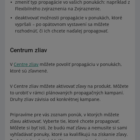
zmeniť typ propagácie vo vašich ponukách: napríklad z
Flexibilného zvýraznenia na Zvýraznenie.
deaktivovať možnosti propagácie v ponukách, ktoré
vypršali – po opätovnom vystavení sa môžete
rozhodnúť, či ich chcete naďalej propagovať.
Centrum zliav
V
Centre zliav
môžete povoliť propagáciu v ponukách,
ktoré sú zľavnené.
V Centre zliav môžete aktivovať zľavy na produkt. Môžete
to urobiť v rámci plánovaných propagačných kampaní.
Druhy zliav závisia od konkrétnej kampane.
Pripravíme pre vás zoznam ponúk, v ktorých môžete
zľavu aktivovať. Vyberte tie, ktoré chcete propagovať.
Môžete si byť istí, že budú mať zľavu a nemusíte si sami
vyhľadávať ponuky, ktoré sa kvalifikujú na získanie zľavy.