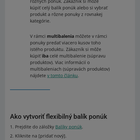
rôznych ponúk. Zákazník si môže
kúpiť celý balík ponúk alebo si vybrať
produkt a rôzne ponuky z rovnakej
kategórie.
V rámci
multibalenia
môžete v rámci
ponuky predať viacero kusov toho
istého produktu. Zákazník si môže
kúpiť
iba
celé multibalenie (súpravu
produktov). Viac informácií o
multibaleniach (súpravách produktov)
nájdete
v tomto článku
.
Ako vytvoriť flexibilný balík ponúk
Prejdite do záložky
Balíky ponúk
.
Kliknite na [pridať nový].