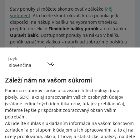
Stav ponuky si môžete skontrolovať v záložke
Môj
sortiment
. Ak chcete skontrolovať, ktorá ponuka je k
dispozícii na nákup v balíku na vybranom trhovisku,
prejdite do sekcie
Flexibilné balíky ponúk
a na stránku
Upraviť balík
. Dostupnosť ponuky na nákup v balíku
ponúk označíme vlajkou – napríklad zobrazíme poľskú a
českú vlajku pre balík ponúk, ktorý je k dispozícii na
allegro.pl a allegro.cz.
jazyk
Ak ponuka nie je k dispozícii na nákup na danom
trhovisku – vlajka bude sivá a vedľa nej uvidíte správu.
Záleží nám na vašom súkromí
Pomocou súborov cookie a súvisiacich technológií
(napr.
pixely, SDK)
, ako aj spracovaním vašich osobných údajov
Ako nastaviť zľavu v existujúcom balíku
(vrátane jedinečných identifikátorov, údajov prehliadača)
,
Prejdite do záložky
Balíky ponúk
.
môžeme lepšie prispôsobiť zobrazovaný obsah vašim
potrebám.
Kliknite na ikonu ceruzky vedľa vybraného balíka.
Ak udelíte súhlas s ukladaním informácií na vašom koncovom
Kliknite na
pridať zľavu
.
zariadení a prístupom k údajom a ich spracovaním, a to aj na
účely profilovania, ako aj trhovej a štatistickej analýzy, nájdete
Môžete to urobiť dvomi spôsobmi: