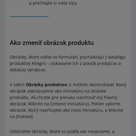
a prečítajte si naše tipy.
Ako zmeniť obrázok produktu
Obrázky, ktoré vidíte vo formulári, pochádzajú z katalógu
produktov Allegro – získavame ich z ponúk predajcov a
databáz výrobcov.
V sekcii
Obrázky produktov
si môžete skontrolovať, ktorý
obrázok zobrazujeme ako miniatúru na stránke
produktu. Ak chcete pre ponuku navrhnúť iný hlavný
obrázok, kliknite na [zmeniť miniatúru]. Potom vyberte
obrázok, ktorý navrhujete ako novú miniatúru, a kliknite
na [hotovo].
Odstráňte obrázky, ktoré sú podľa vás nesprávne, a