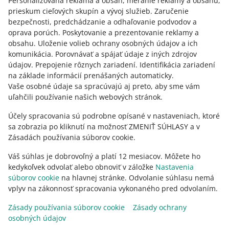
Personalizovaná reklama a obsah, meranie reklamy a obsahu,
Kontaktujte nás
prieskum cieľových skupín a vývoj služieb
.
Zaručenie
bezpečnosti, predchádzanie a odhaľovanie podvodov a
oprava porúch
.
Poskytovanie a prezentovanie reklamy a
obsahu
.
Uloženie volieb ochrany osobných údajov a ich
Opýtajte sa komunity
komunikácia
.
Porovnávať a spájať údaje z iných zdrojov
údajov
.
Prepojenie rôznych zariadení
.
Identifikácia zariadení
na základe informácií prenášaných automaticky
.
Prejdite do Allegro Komunity
Vaše osobné údaje sa spracúvajú aj preto, aby sme vám
uľahčili používanie našich webových stránok.
Účely spracovania sú podrobne opísané v nastaveniach, ktoré
sa zobrazia po kliknutí na možnosť ZMENIŤ SÚHLASY a v
Zásadách používania súborov cookie.
Váš súhlas je dobrovoľný a platí 12 mesiacov. Môžete ho
kedykoľvek odvolať alebo obnoviť v záložke
Nastavenia
súborov cookie
na hlavnej stránke. Odvolanie súhlasu nemá
vplyv na zákonnosť spracovania vykonaného pred odvolaním.
Táto stránka je dostupná aj v iných jazykoch
Zásady používania súborov cookie
Zásady ochrany
osobných údajov
vzhľad:
svetlý motív