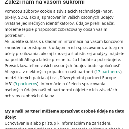
Záleží nám na vašom súkromí
Ak sme podľa vášho názoru chybne zmenili parametre
produktu, môžete:
Pomocou súborov cookie a súvisiacich technológií
(napr.
pixely, SDK)
, ako aj spracovaním vašich osobných údajov
spojiť ponuku s iným produktom z katalógu – pri
(vrátane jedinečných identifikátorov, údajov prehliadača)
,
úprave ponuky v časti
Produkty v ponuke
kliknite na
môžeme lepšie prispôsobiť zobrazovaný obsah vašim
[zmeniť produkt]
potrebám.
nahlásiť nám nesprávne údaje
.
Ak udelíte súhlas s ukladaním informácií na vašom koncovom
Čo sa stane, ak vo svojich ponukách nič nezmeníte
zariadení a prístupom k údajom a ich spracovaním, a to aj na
účely profilovania, ako aj trhovej a štatistickej analýzy, nájdete
Vo vašich ponukách sa potom zobrazia iné parametre
na portáli Allegro ľahšie presne to, čo hľadáte a potrebujete.
ako tie, ktoré sú uvedené v názve produktu. To môže byť
Prevádzkovateľom vašich osobných údajov bude spoločnosť
pre kupujúcich zavádzajúce.
Allegro a v niektorých prípadoch naši partneri (
17
partnerov
),
medzi ktorých patria aj tzv. „Dôveryhodní partneri Europe
Pri prácach na zdokonaľovaní prepojenia medzi
IAB“ (
9
partnerov
). Informácie o účeloch spracovania
ponukami a katalógom Allegro
môžeme takisto vaše
osobných údajov našimi partnermi nájdete v ich zásadách
ponuky a produkt rozdeliť
.
ochrany osobných údajov.
My a naši partneri môžeme spracúvať osobné údaje na tieto
účely:
Potrebujete pomoc?
Uchovávanie alebo prístup k informáciám na zariadení
.