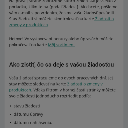
Na pravej strane zobrazíme Súhrn zmien. Ak je všetko v
poriadku, kliknite na [podať žiadosť]. Ak chcete, pošleme
vám e-mail s potvrdením, že sme vašu žiadosť posúdili.
Stav žiadosti si môžete skontrolovať na karte
Žiadosti o
zmeny v produktoch
.
Hotovo! Vo vystavovaní ponuky alebo úpravách môžete
pokračovať na karte
Môj sortiment
.
Ako zistiť, čo sa deje s vašou žiadosťou
Vašu žiadosť spracujeme do dvoch pracovných dní. Jej
stav môžete sledovať na karte
Žiadosti o zmeny v
produktoch
. Vďaka filtrom v hornej časti stránky môžete
svoje žiadosti jednoducho roztriediť podľa:
stavu žiadosti
dátumu úpravy
dátumu nahlásenia.