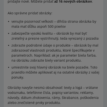
pridajte nové. Môžete pridať
až 16 nových obrázkov
.
Ako správne pridať obrázky:
venujte pozornosť veľkosti – dlhšia strana obrázka by
mala mať dĺžku aspoň 500 pixelov
zabezpečte vysokú kvalitu – obrázok by mal byť
zreteľný a presne vystrihnutý, teda vyrezaný z pozadia
zobrazte podrobné údaje o produkte – obrázok by mal
zobrazovať vlastnosti produktu, ktoré špecifikujete v
parametroch. Napríklad: ak je parameter biela farba,
na obrázku zobrazte biely variant produktu.
umiestnite svoj hlavný obrázok na biele pozadie. Toto
pravidlo môžete aplikovať aj na ostatné obrázky z vašej
ponuky.
Obrázky navyše nesmú obsahovať: texty a logá – vrátane
vodoznaku, telefónne čísla, popisy variantov, reklamy,
návody, dátum zhotovenia, rámy, škrabance, poškodenia
alebo znečistené prvky produktu.