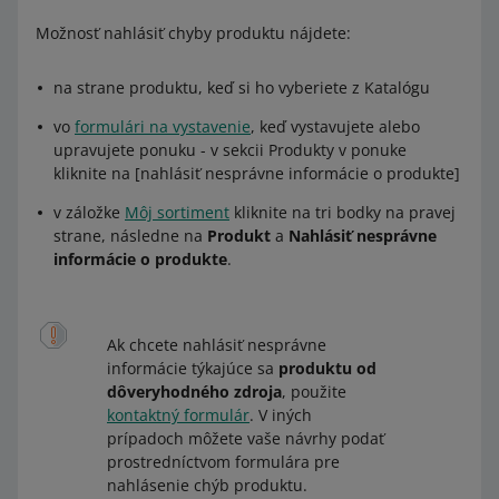
Možnosť nahlásiť chyby produktu nájdete:
na strane produktu, keď si ho vyberiete z Katalógu
vo
formulári na vystavenie
, keď vystavujete alebo
upravujete ponuku - v sekcii Produkty v ponuke
kliknite na [nahlásiť nesprávne informácie o produkte]
v záložke
Môj sortiment
kliknite na tri bodky na pravej
strane, následne na
Produkt
a
Nahlásiť nesprávne
informácie o produkte
.
Ak chcete nahlásiť nesprávne
informácie týkajúce sa
produktu od
dôveryhodného zdroja
, použite
kontaktný formulár
. V iných
prípadoch môžete vaše návrhy podať
prostredníctvom formulára pre
nahlásenie chýb produktu.