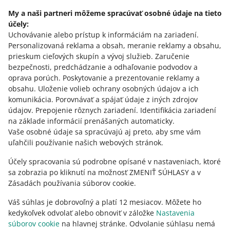
My a naši partneri môžeme spracúvať osobné údaje na tieto
účely:
Potrebujete pomoc?
Uchovávanie alebo prístup k informáciám na zariadení
.
Personalizovaná reklama a obsah, meranie reklamy a obsahu,
Kontaktujte nás
prieskum cieľových skupín a vývoj služieb
.
Zaručenie
bezpečnosti, predchádzanie a odhaľovanie podvodov a
oprava porúch
.
Poskytovanie a prezentovanie reklamy a
obsahu
.
Uloženie volieb ochrany osobných údajov a ich
Opýtajte sa komunity
komunikácia
.
Porovnávať a spájať údaje z iných zdrojov
údajov
.
Prepojenie rôznych zariadení
.
Identifikácia zariadení
na základe informácií prenášaných automaticky
.
Prejdite do Allegro Komunity
Vaše osobné údaje sa spracúvajú aj preto, aby sme vám
uľahčili používanie našich webových stránok.
Účely spracovania sú podrobne opísané v nastaveniach, ktoré
sa zobrazia po kliknutí na možnosť ZMENIŤ SÚHLASY a v
Zásadách používania súborov cookie.
Váš súhlas je dobrovoľný a platí 12 mesiacov. Môžete ho
kedykoľvek odvolať alebo obnoviť v záložke
Nastavenia
súborov cookie
na hlavnej stránke. Odvolanie súhlasu nemá