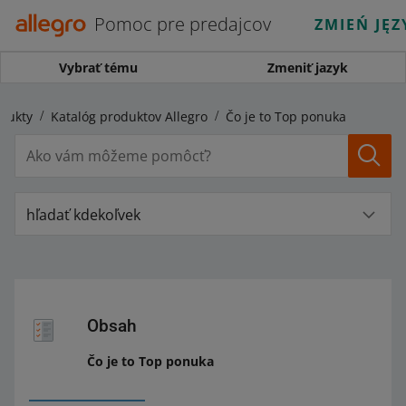
Pomoc pre predajcov
ZMIEŃ JĘZ
Vybrať tému
Zmeniť jazyk
dukty
Katalóg produktov Allegro
Čo je to Top ponuka
hľadať kdekoľvek
Obsah
Čo je to Top ponuka