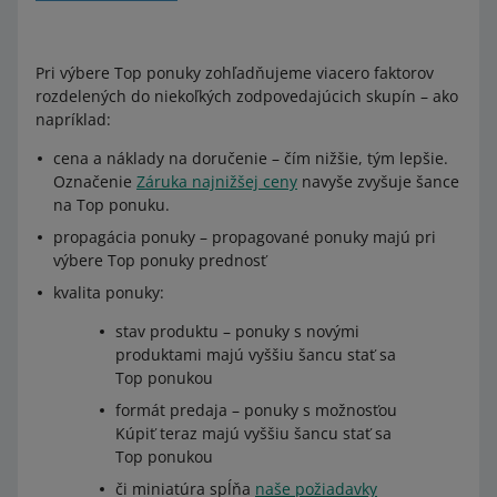
Pri výbere Top ponuky zohľadňujeme viacero faktorov
rozdelených do niekoľkých zodpovedajúcich skupín – ako
napríklad:
cena a náklady na doručenie – čím nižšie, tým lepšie.
Označenie
Záruka najnižšej ceny
navyše zvyšuje šance
na Top ponuku.
propagácia ponuky – propagované ponuky majú pri
výbere Top ponuky prednosť
kvalita ponuky:
stav produktu – ponuky s novými
produktami majú vyššiu šancu stať sa
Top ponukou
formát predaja – ponuky s možnosťou
Kúpiť teraz majú vyššiu šancu stať sa
Top ponukou
či miniatúra spĺňa
naše požiadavky