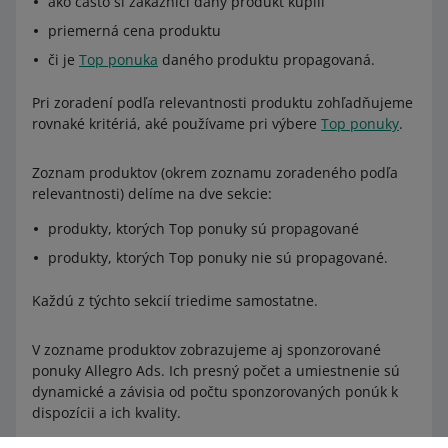
ako často si zákazníci daný produkt kúpili
priemerná cena produktu
či je
Top ponuka
daného produktu propagovaná.
Pri zoradení podľa relevantnosti produktu zohľadňujeme
rovnaké kritériá, aké používame pri výbere
Top ponuky
.
Zoznam produktov (okrem zoznamu zoradeného podľa
relevantnosti) delíme na dve sekcie:
produkty, ktorých Top ponuky sú propagované
produkty, ktorých Top ponuky nie sú propagované.
Každú z týchto sekcií triedime samostatne.
V zozname produktov zobrazujeme aj sponzorované
ponuky Allegro Ads. Ich presný počet a umiestnenie sú
dynamické a závisia od počtu sponzorovaných ponúk k
dispozícii a ich kvality.