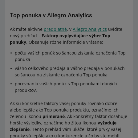
Top ponuka v Allegro Analytics
Ak máte aktívne
predplatné
, v
Allegro Analytics
uvidíte
nový prehľad –
Faktory ovplyvňujúce výber Top
ponuky
. Obsahuje rôzne informácie vrátane:
počtu vašich ponúk so šancou získania označenia Top
ponuka
vášho celkového predaja a vášho predaja v ponukách
so šancou na získanie označenia Top ponuka
porovnania vašich ponúk s Top ponukami daných
produktov.
Ak sú konkrétne faktory vašej ponuky rovnako dobré
alebo lepšie ako Top ponuka produktu, označíme ich
zelenou ikonou
primerané
. Ak konkrétny faktor dosahuje
horšie výsledky, označíme ho žltou ikonou
vyžaduje
zlepšenie
. Tento prehľad vám ukáže, ktoré prvky vašej
ponuky sú lepšie ako u konkurencie a čo by ste mohli