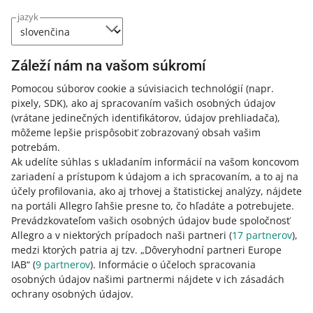
jazyk
Relevantnosť ponuky
Okrem zoznamov produktov môžu kupujúci na Allegro
Záleží nám na vašom súkromí
nájsť aj zoznamy s ponukami od konkrétnych predajcov,
napríklad zoznam všetkých ponúk s daným produktom.
Pomocou súborov cookie a súvisiacich technológií
(napr.
pixely, SDK)
, ako aj spracovaním vašich osobných údajov
(vrátane jedinečných identifikátorov, údajov prehliadača)
,
V takýchto zoznamoch ponuky zobrazujeme a triedime.
môžeme lepšie prispôsobiť zobrazovaný obsah vašim
Relevantnosť ponuky
je predvolené zoradenie pre
potrebám.
zoznamy ponúk.
Ak udelíte súhlas s ukladaním informácií na vašom koncovom
zariadení a prístupom k údajom a ich spracovaním, a to aj na
Pri triedení ponúk podľa relevantnosti berieme do úvahy
účely profilovania, ako aj trhovej a štatistickej analýzy, nájdete
rovnaké faktory ako pri výbere Top ponuky. To znamená,
na portáli Allegro ľahšie presne to, čo hľadáte a potrebujete.
že čím vyššie sa vaša ponuka zobrazuje v zozname, tým
Prevádzkovateľom vašich osobných údajov bude spoločnosť
vyššia je jej šanca stať sa Top ponukou.
Allegro a v niektorých prípadoch naši partneri (
17
partnerov
),
medzi ktorých patria aj tzv. „Dôveryhodní partneri Europe
Pri triedení podľa relevantnosti berieme do úvahy, či je
IAB“ (
9
partnerov
). Informácie o účeloch spracovania
produkt propagovaný. Propagované produkty však
osobných údajov našimi partnermi nájdete v ich zásadách
nezobrazujeme v samostatnej sekcii.
ochrany osobných údajov.