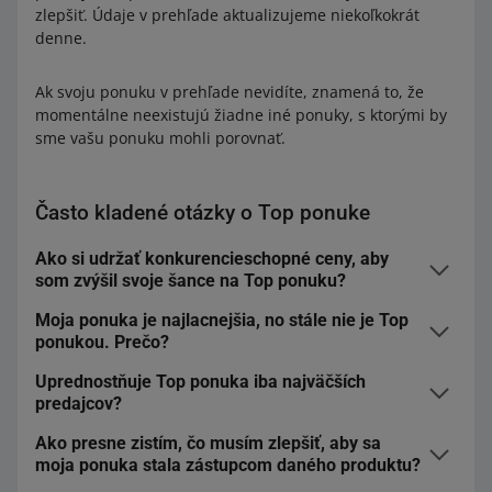
zlepšiť. Údaje v prehľade aktualizujeme niekoľkokrát
denne.
Ak svoju ponuku v prehľade nevidíte, znamená to, že
momentálne neexistujú žiadne iné ponuky, s ktorými by
sme vašu ponuku mohli porovnať.
Často kladené otázky o Top ponuke
Ako si udržať konkurencieschopné ceny, aby
som zvýšil svoje šance na Top ponuku?
Moja ponuka je najlacnejšia, no stále nie je Top
Môžete použiť nástroj
Automatické určovanie cien
na
ponukou. Prečo?
nastavenie cenových pravidiel. Umožní vám to
automaticky spravovať cenu ponuky na všetkých
Uprednostňuje Top ponuka iba najväčších
Cena nie je jediným faktorom. Náš algoritmus
trhoviskách.
Cenové pravidlo Top ponuka
vám pomôže
predajcov?
zohľadňuje množstvo faktorov, ako napríklad: kvalitu
upraviť vašu cenu podľa ceny Top ponuky daného
predaja, čas doručenia, kvalitu ponuky (obrázky a
produktu. Pravidlo môžete pridať do svojich ponúk, ak
Ako presne zistím, čo musím zlepšiť, aby sa
Náš algoritmus vyhodnocuje atraktivitu konkrétnej
parametre) alebo propagáciu. To, či sa vaša ponuka
moja ponuka stala zástupcom daného produktu?
máte firemný účet.
Zvýšite tak šancu
vašej ponuky stať
ponuky pre kupujúceho v danom okamihu, nie obrat
stane zástupcom produktu, závisí od nájdenia
sa zástupcom daného produktu. Zistite,
ako to funguje
.