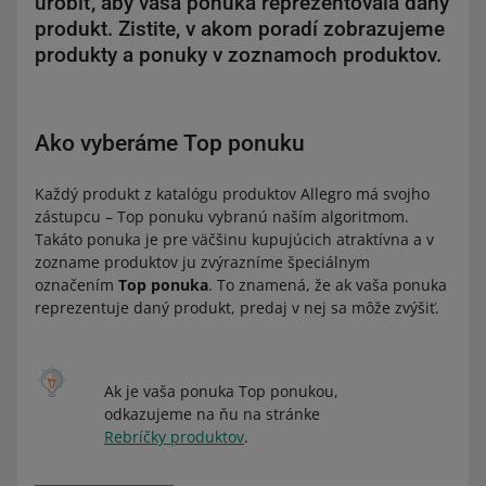
urobiť, aby vaša ponuka reprezentovala daný
produkt. Zistite, v akom poradí zobrazujeme
produkty a ponuky v zoznamoch produktov.
Ako vyberáme Top ponuku
Každý produkt z katalógu produktov Allegro má svojho
zástupcu – Top ponuku vybranú naším algoritmom.
Takáto ponuka je pre väčšinu kupujúcich atraktívna a v
zozname produktov ju zvýrazníme špeciálnym
označením
Top ponuka
. To znamená, že ak vaša ponuka
reprezentuje daný produkt, predaj v nej sa môže zvýšiť.
Ak je vaša ponuka Top ponukou,
odkazujeme na ňu na stránke
Rebríčky produktov
.