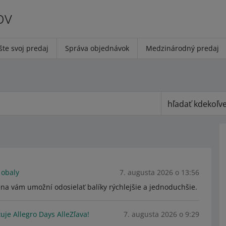
ov
šte svoj predaj
Správa objednávok
Medzinárodný predaj
hľadať kdekoľv
 obaly
7. augusta 2026 o 13:56
na vám umožní odosielať balíky rýchlejšie a jednoduchšie.
tuje Allegro Days AlleZľava!
7. augusta 2026 o 9:29