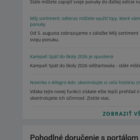
Stále môžete zapojiť svoje ponuky do ďalšej edície na
Môj sortiment: odteraz môžete využiť tipy, ktoré vá
ponuky
Od 5. augusta zobrazujeme v záložke Môj sortiment t
svoju ponuku.
Kampaň Späť do školy 2026 je spustená
Kampaň Späť do školy 2026 odštartovala - stále môže
Novinka v Allegro Ads: skontrolujte si celú históri
Vďaka tejto novej funkcii získate ešte lepší prehľad
skontrolujete ich účinnosť. Zistite viac.
ZOBRAZIŤ V
Pohodlné doručenie s portálom 