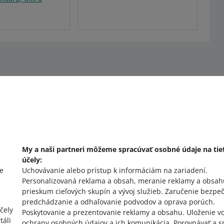
My a naši partneri môžeme spracúvať osobné údaje na tie
účely:
e
Uchovávanie alebo prístup k informáciám na zariadení
.
cz
o allegro.sk
Personalizovaná reklama a obsah, meranie reklamy a obsah
prieskum cieľových skupín a vývoj služieb
.
Zaručenie bezpeč
polski
predchádzanie a odhaľovanie podvodov a oprava porúch
.
čeština
čely
Poskytovanie a prezentovanie reklamy a obsahu
.
Uloženie vo
táli
English
ochrany osobných údajov a ich komunikácia
.
Porovnávať a s