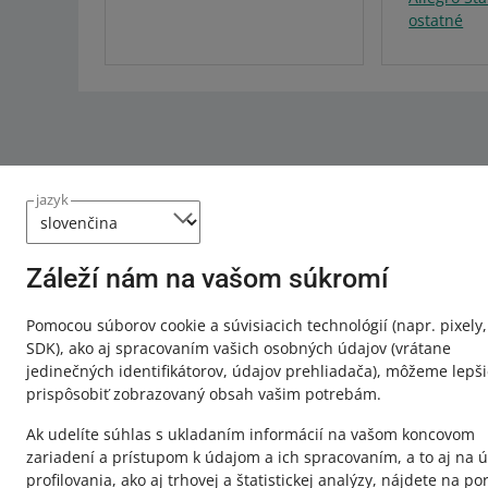
ostatné
jazyk
Záleží nám na vašom súkromí
Táto stránka je dostupná aj v iných jazykoch
Pomocou súborov cookie a súvisiacich technológií
(napr. pixely,
SDK)
, ako aj spracovaním vašich osobných údajov
(vrátane
jedinečných identifikátorov, údajov prehliadača)
, môžeme lepši
o allegro.pl
o allegro.
prispôsobiť zobrazovaný obsah vašim potrebám.
polski
polski
Ak udelíte súhlas s ukladaním informácií na vašom koncovom
čeština
čeština
zariadení a prístupom k údajom a ich spracovaním, a to aj na ú
profilovania, ako aj trhovej a štatistickej analýzy, nájdete na por
English
English