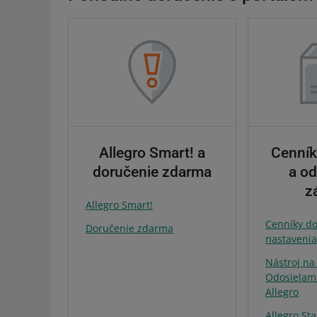
Allegro Smart! a
Cenník
doručenie zdarma
a od
z
Allegro Smart!
Cenníky d
Doručenie zdarma
nastaveni
Nástroj na
Odosielam
Allegro
Allegro St