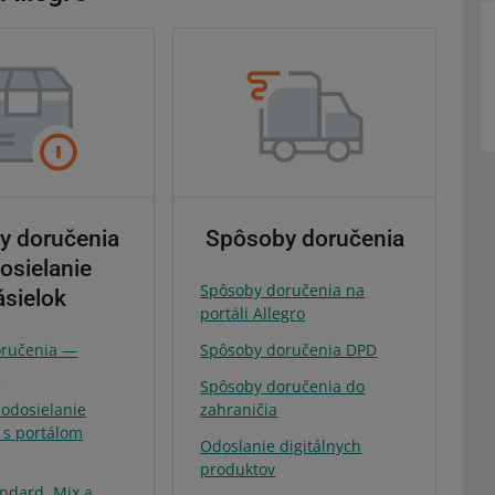
y doručenia
Spôsoby doručenia
osielanie
Spôsoby doručenia na
ásielok
portáli Allegro
oručenia —
Spôsoby doručenia DPD
a
Spôsoby doručenia do
 odosielanie
zahraničia
 s portálom
Odoslanie digitálnych
produktov
andard, Mix a