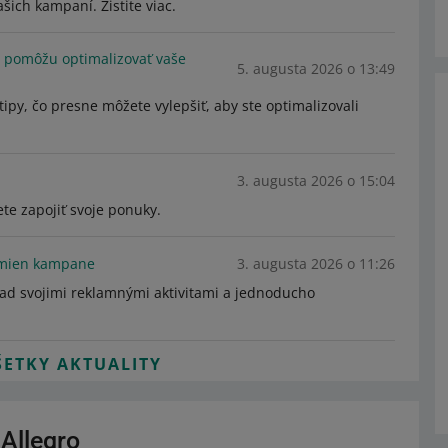
šich kampaní. Zistite viac.
m pomôžu optimalizovať vaše
5. augusta 2026 o 13:49
ipy, čo presne môžete vylepšiť, aby ste optimalizovali
3. augusta 2026 o 15:04
te zapojiť svoje ponuky.
u zmien kampane
3. augusta 2026 o 11:26
 nad svojimi reklamnými aktivitami a jednoducho
ŠETKY AKTUALITY
Allegro