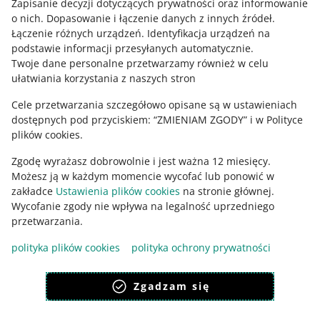
o allegro.cz
Zapisanie decyzji dotyczących prywatności oraz informowanie
o nich
.
Dopasowanie i łączenie danych z innych źródeł
.
polski
Łączenie różnych urządzeń
.
Identyfikacja urządzeń na
čeština
podstawie informacji przesyłanych automatycznie
.
English
Twoje dane personalne przetwarzamy również w celu
ułatwiania korzystania z naszych stron
slovenčina
Cele przetwarzania szczegółowo opisane są w ustawieniach
o allegro.sk
dostępnych pod przyciskiem: “ZMIENIAM ZGODY” i w Polityce
polski
plików cookies.
čeština
Zgodę wyrażasz dobrowolnie i jest ważna 12 miesięcy.
English
Możesz ją w każdym momencie wycofać lub ponowić w
slovenčina
zakładce
Ustawienia plików cookies
na stronie głównej.
Wycofanie zgody nie wpływa na legalność uprzedniego
przetwarzania.
polityka plików cookies
polityka ochrony prywatności
wygląd:
motyw jasny
Zgadzam się