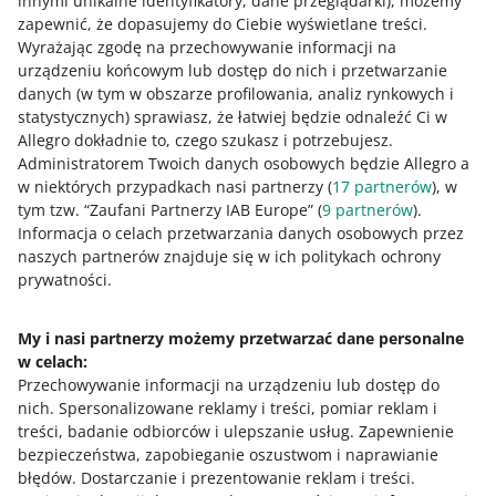
innymi unikalne identyfikatory, dane przeglądarki)
, możemy
CZYTAJ WIĘCEJ
zapewnić, że dopasujemy do Ciebie wyświetlane treści.
Wyrażając zgodę na przechowywanie informacji na
urządzeniu końcowym lub dostęp do nich i przetwarzanie
danych (w tym w obszarze profilowania, analiz rynkowych i
statystycznych) sprawiasz, że łatwiej będzie odnaleźć Ci w
Allegro dokładnie to, czego szukasz i potrzebujesz.
Administratorem Twoich danych osobowych będzie Allegro a
w niektórych przypadkach nasi partnerzy (
17
partnerów
), w
tym tzw. “Zaufani Partnerzy IAB Europe” (
9
partnerów
).
Informacja o celach przetwarzania danych osobowych przez
naszych partnerów znajduje się w ich politykach ochrony
Ta strona jest też dostępna w innych językach
prywatności.
o allegro.pl
My i nasi partnerzy możemy przetwarzać dane personalne
w celach:
polski
Przechowywanie informacji na urządzeniu lub dostęp do
čeština
nich
.
Spersonalizowane reklamy i treści, pomiar reklam i
English
treści, badanie odbiorców i ulepszanie usług
.
Zapewnienie
slovenčina
bezpieczeństwa, zapobieganie oszustwom i naprawianie
błędów
.
Dostarczanie i prezentowanie reklam i treści
.