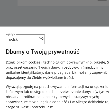
język
Dbamy o Twoją prywatność
Ta strona jest też dostępna w innych językach
Dzięki plikom cookies i technologiom pokrewnym
(np. piksele, 
oraz przetwarzaniu Twoich danych osobowych
(między innymi
o allegro.pl
unikalne identyfikatory, dane przeglądarki)
, możemy zapewnić,
dopasujemy do Ciebie wyświetlane treści.
polski
Wyrażając zgodę na przechowywanie informacji na urządzeniu
čeština
końcowym lub dostęp do nich i przetwarzanie danych (w tym w
English
obszarze profilowania, analiz rynkowych i statystycznych)
slovenčina
sprawiasz, że łatwiej będzie odnaleźć Ci w Allegro dokładnie to
czego szukasz i potrzebujesz.