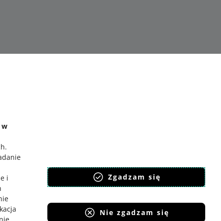
e w
 allegro.sk
ch
.
badanie
lski
,
Zgadzam się
eština
e i
h
nglish
nie
lovenčina
ikacja
Nie zgadzam się
nie
.