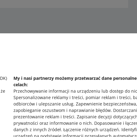
SDK)
My i nasi partnerzy możemy przetwarzać dane personaln
celach:
o allegro.cz
o
 że
Przechowywanie informacji na urządzeniu lub dostęp do ni
Spersonalizowane reklamy i treści, pomiar reklam i treści, 
polski
po
odbiorców i ulepszanie usług
.
Zapewnienie bezpieczeństwa
čeština
č
zapobieganie oszustwom i naprawianie błędów
.
Dostarczani
prezentowanie reklam i treści
.
Zapisanie decyzji dotyczącyc
English
E
prywatności oraz informowanie o nich
.
Dopasowanie i łącze
slovenčina
s
,
danych z innych źródeł
.
Łączenie różnych urządzeń
.
Identyf
urządzeń na podstawie informacji przesyłanych automatycz