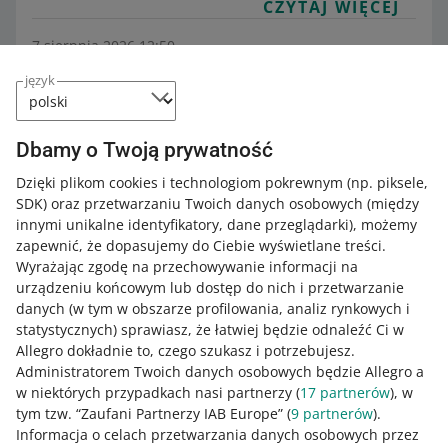
CZYTAJ WIĘCEJ
7 sierpnia 2026 12:50
Czym jest Pożyczka na większe potrzeby
język
od PKO Banku Polskiego
Kategoria:
Pomoc dla sprzedających
Zwiększaj sprzedaż
Allegro Business
Allegro Kapitał
Dbamy o Twoją prywatność
Pożyczka na większe potrzeby to pożyczka ratalna w
Dzięki plikom cookies i technologiom pokrewnym
(np. piksele,
ofercie Allegro Kapitał, przygotowana specjalnie dla
SDK)
oraz przetwarzaniu Twoich danych osobowych
(między
sprzedających we współpracy z PKO Bankiem Polskim.
innymi unikalne identyfikatory, dane przeglądarki)
, możemy
CZYTAJ WIĘCEJ
zapewnić, że dopasujemy do Ciebie wyświetlane treści.
Wyrażając zgodę na przechowywanie informacji na
urządzeniu końcowym lub dostęp do nich i przetwarzanie
danych (w tym w obszarze profilowania, analiz rynkowych i
statystycznych) sprawiasz, że łatwiej będzie odnaleźć Ci w
Allegro dokładnie to, czego szukasz i potrzebujesz.
Administratorem Twoich danych osobowych będzie Allegro a
w niektórych przypadkach nasi partnerzy (
17
partnerów
), w
tym tzw. “Zaufani Partnerzy IAB Europe” (
9
partnerów
).
Informacja o celach przetwarzania danych osobowych przez