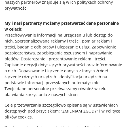
naszych partnerów znajduje się w ich politykach ochrony
Ta strona jest też dostępna w innych językach
prywatności.
o allegro.pl
My i nasi partnerzy możemy przetwarzać dane personalne
w celach:
polski
Przechowywanie informacji na urządzeniu lub dostęp do
čeština
nich
.
Spersonalizowane reklamy i treści, pomiar reklam i
English
treści, badanie odbiorców i ulepszanie usług
.
Zapewnienie
slovenčina
bezpieczeństwa, zapobieganie oszustwom i naprawianie
błędów
.
Dostarczanie i prezentowanie reklam i treści
.
o allegro.cz
Zapisanie decyzji dotyczących prywatności oraz informowanie
o nich
.
Dopasowanie i łączenie danych z innych źródeł
.
polski
Łączenie różnych urządzeń
.
Identyfikacja urządzeń na
čeština
podstawie informacji przesyłanych automatycznie
.
English
Twoje dane personalne przetwarzamy również w celu
ułatwiania korzystania z naszych stron
slovenčina
Cele przetwarzania szczegółowo opisane są w ustawieniach
o allegro.sk
dostępnych pod przyciskiem: “ZMIENIAM ZGODY” i w Polityce
polski
plików cookies.
čeština