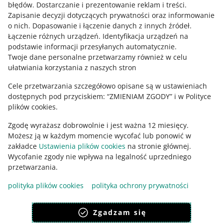
błędów
.
Dostarczanie i prezentowanie reklam i treści
.
o allegro.cz
Zapisanie decyzji dotyczących prywatności oraz informowanie
o nich
.
Dopasowanie i łączenie danych z innych źródeł
.
polski
Łączenie różnych urządzeń
.
Identyfikacja urządzeń na
čeština
podstawie informacji przesyłanych automatycznie
.
English
Twoje dane personalne przetwarzamy również w celu
ułatwiania korzystania z naszych stron
slovenčina
Cele przetwarzania szczegółowo opisane są w ustawieniach
o allegro.sk
dostępnych pod przyciskiem: “ZMIENIAM ZGODY” i w Polityce
polski
plików cookies.
čeština
Zgodę wyrażasz dobrowolnie i jest ważna 12 miesięcy.
English
Możesz ją w każdym momencie wycofać lub ponowić w
slovenčina
zakładce
Ustawienia plików cookies
na stronie głównej.
Wycofanie zgody nie wpływa na legalność uprzedniego
przetwarzania.
polityka plików cookies
polityka ochrony prywatności
wygląd:
motyw jasny
Zgadzam się