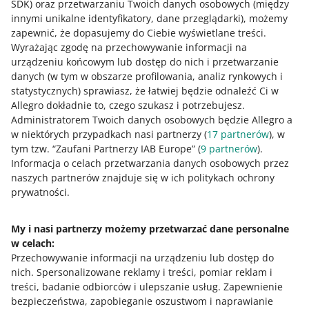
SDK)
oraz przetwarzaniu Twoich danych osobowych
(między
sprzedających we współpracy z PKO Bankiem Polskim.
innymi unikalne identyfikatory, dane przeglądarki)
, możemy
CZYTAJ WIĘCEJ
zapewnić, że dopasujemy do Ciebie wyświetlane treści.
Wyrażając zgodę na przechowywanie informacji na
urządzeniu końcowym lub dostęp do nich i przetwarzanie
danych (w tym w obszarze profilowania, analiz rynkowych i
statystycznych) sprawiasz, że łatwiej będzie odnaleźć Ci w
Allegro dokładnie to, czego szukasz i potrzebujesz.
Administratorem Twoich danych osobowych będzie Allegro a
w niektórych przypadkach nasi partnerzy (
17
partnerów
), w
tym tzw. “Zaufani Partnerzy IAB Europe” (
9
partnerów
).
Informacja o celach przetwarzania danych osobowych przez
naszych partnerów znajduje się w ich politykach ochrony
Ta strona jest też dostępna w innych językach
prywatności.
o allegro.pl
My i nasi partnerzy możemy przetwarzać dane personalne
w celach:
polski
Przechowywanie informacji na urządzeniu lub dostęp do
čeština
nich
.
Spersonalizowane reklamy i treści, pomiar reklam i
English
treści, badanie odbiorców i ulepszanie usług
.
Zapewnienie
slovenčina
bezpieczeństwa, zapobieganie oszustwom i naprawianie