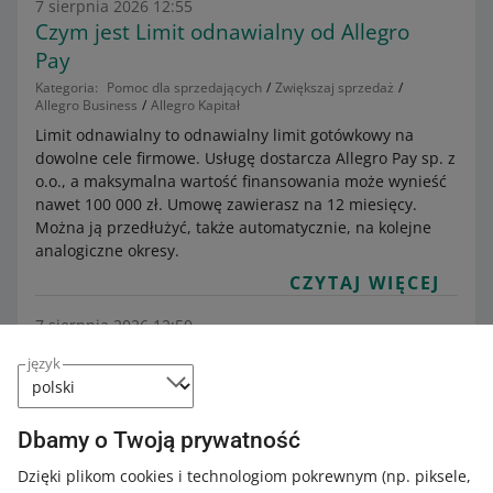
7 sierpnia 2026 12:55
Czym jest Limit odnawialny od Allegro
Pay
Kategoria:
Pomoc dla sprzedających
Zwiększaj sprzedaż
Allegro Business
Allegro Kapitał
Limit odnawialny to odnawialny limit gotówkowy na
dowolne cele firmowe. Usługę dostarcza Allegro Pay sp. z
o.o., a maksymalna wartość finansowania może wynieść
nawet 100 000 zł. Umowę zawierasz na 12 miesięcy.
Można ją przedłużyć, także automatycznie, na kolejne
analogiczne okresy.
CZYTAJ WIĘCEJ
7 sierpnia 2026 12:50
Czym jest Pożyczka na większe potrzeby
język
od PKO Banku Polskiego
Kategoria:
Pomoc dla sprzedających
Zwiększaj sprzedaż
Allegro Business
Allegro Kapitał
Dbamy o Twoją prywatność
Pożyczka na większe potrzeby to pożyczka ratalna w
Dzięki plikom cookies i technologiom pokrewnym
(np. piksele,
ofercie Allegro Kapitał, przygotowana specjalnie dla