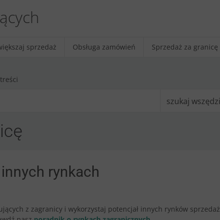
jących
większaj sprzedaż
Obsługa zamówień
Sprzedaż za granicę
treści
szukaj wszędz
icę
 innych rynkach
jących z zagranicy i wykorzystaj potencjał innych rynków sprzedaży.
rawdź nasz
poradnik o rynkach zagranicznych
.