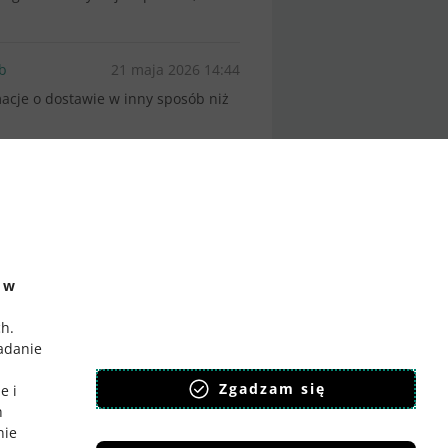
b
21 maja 2026 14:44
acje o dostawie w inny sposób niż
e w
ch
.
badanie
,
Zgadzam się
e i
h
nie