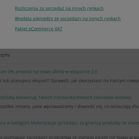
Rozliczenia za sprzedaż na innych rynkach
Wypłata pieniędzy ze sprzedaży na innych rynkach
orii
Pakiet eCommerce VAT
yscy kupujący zobaczą informacje o dostawie w nowy sposób
egóły.
am 0% prowizji na nowe oferty w eksporcie 2.0
z lub planujesz eksport? Sprawdź, jak skorzystasz na naszym now
częliśmy konwersję Twoich niestandardowych cenników dostawy
ystkie zmiany, jakie wprowadzamy i dowiedz się, co oznaczają dla 
ca w kategorii Motoryzacja sprzedasz za granicą produkty ze sta
 możliwość sprzedaży produktów ze stanem innym niż Nowy w kate