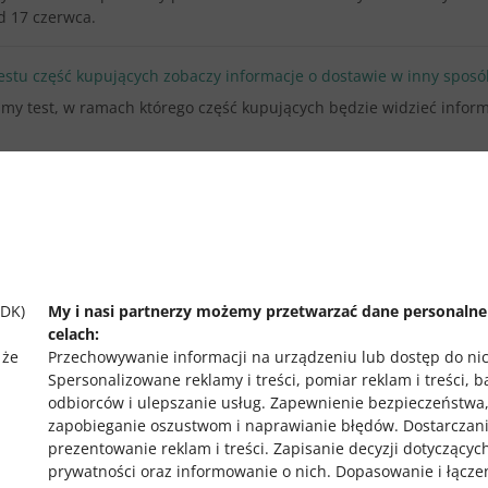
d 17 czerwca.
stu część kupujących zobaczy informacje o dostawie w inny sposó
my test, w ramach którego część kupujących będzie widzieć inform
ZOBACZ STARSZE
SDK)
My i nasi partnerzy możemy przetwarzać dane personaln
celach:
 że
Przechowywanie informacji na urządzeniu lub dostęp do ni
Spersonalizowane reklamy i treści, pomiar reklam i treści, 
odbiorców i ulepszanie usług
.
Zapewnienie bezpieczeństwa
zapobieganie oszustwom i naprawianie błędów
.
Dostarczani
prezentowanie reklam i treści
.
Zapisanie decyzji dotyczącyc
prywatności oraz informowanie o nich
.
Dopasowanie i łącze