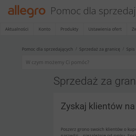
Pomoc dla sprzeda
Aktualności
Konto
Produkty
Ustawienia ofert
Z
Pomoc dla sprzedających
Sprzedaż za granicę
Spis 
Sprzedaż za gran
Zyskaj klientów na
Poszerz grono swoich klientów o kupu
narzędzi – niezależnie od rynku. Sp