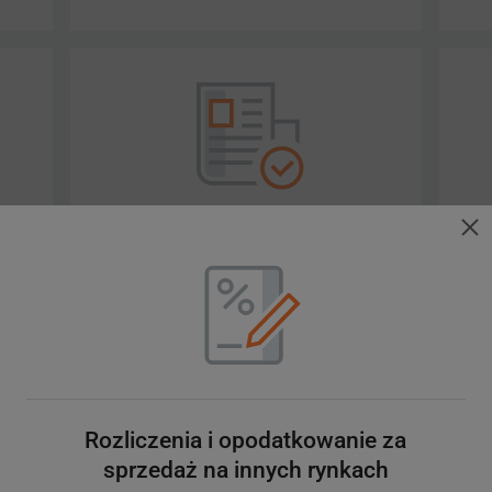
nie
Zasady sprzedaży za granicą
Opodatkowanie sprzedaży za granicą
Ozn
zag
Przepisy i obowiązki dla sprzedaży w
innych krajach
All
zag
Rozliczenia i opodatkowanie za
sprzedaż na innych rynkach