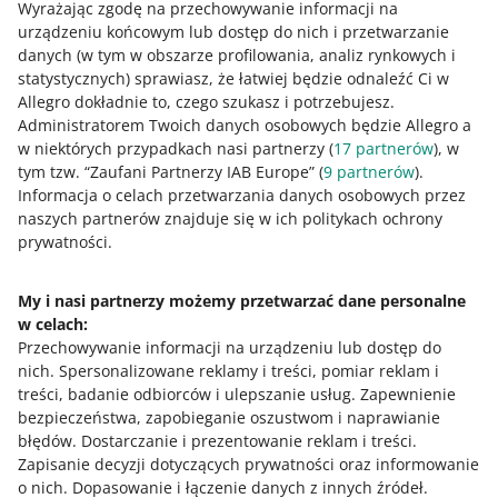
Wyrażając zgodę na przechowywanie informacji na
urządzeniu końcowym lub dostęp do nich i przetwarzanie
W wersji testowej 50% kupujących zobaczy animację w
danych (w tym w obszarze profilowania, analiz rynkowych i
wybranych ofertach.
statystycznych) sprawiasz, że łatwiej będzie odnaleźć Ci w
Allegro dokładnie to, czego szukasz i potrzebujesz.
Od 22 lipca sprawdzisz, czy Twoje oferty są spójne z
Administratorem Twoich danych osobowych będzie Allegro a
produktem z Katalogu i łatwo je zaktualizujesz
w niektórych przypadkach nasi partnerzy (
17
partnerów
), w
15 lipca 2026 13:05
tym tzw. “Zaufani Partnerzy IAB Europe” (
9
partnerów
).
Informacja o celach przetwarzania danych osobowych przez
Dzięki temu łatwo i szybko uspójnisz informacje – a
naszych partnerów znajduje się w ich politykach ochrony
jednocześnie zachowasz pełną kontrolę nad ofertą.
prywatności.
Poznaj szczegóły.
My i nasi partnerzy możemy przetwarzać dane personalne
Sprzedajesz opony? Sprawdź zmiany, które planujemy
w celach:
w tej kategorii
Przechowywanie informacji na urządzeniu lub dostęp do
15 lipca 2026 12:52
nich
.
Spersonalizowane reklamy i treści, pomiar reklam i
1 sierpnia 2026 zmienimy układ kategorii, w których
treści, badanie odbiorców i ulepszanie usług
.
Zapewnienie
wystawiasz opony. Poznaj szczegóły.
bezpieczeństwa, zapobieganie oszustwom i naprawianie
błędów
.
Dostarczanie i prezentowanie reklam i treści
.
ZOBACZ STARSZE
Zapisanie decyzji dotyczących prywatności oraz informowanie
o nich
.
Dopasowanie i łączenie danych z innych źródeł
.