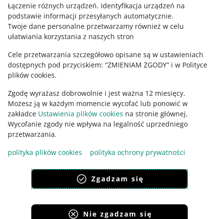
Łączenie różnych urządzeń
.
Identyfikacja urządzeń na
podstawie informacji przesyłanych automatycznie
.
Twoje dane personalne przetwarzamy również w celu
ułatwiania korzystania z naszych stron
Cele przetwarzania szczegółowo opisane są w ustawieniach
dostępnych pod przyciskiem: “ZMIENIAM ZGODY” i w Polityce
plików cookies.
Zgodę wyrażasz dobrowolnie i jest ważna 12 miesięcy.
Możesz ją w każdym momencie wycofać lub ponowić w
zakładce
Ustawienia plików cookies
na stronie głównej.
Wycofanie zgody nie wpływa na legalność uprzedniego
Ta strona jest też dostępna w innych językach
przetwarzania.
polityka plików cookies
polityka ochrony prywatności
wygląd:
motyw jasny
Zgadzam się
Nie zgadzam się