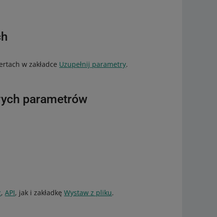
ch
ertach w zakładce
Uzupełnij parametry
.
owych parametrów
z
,
API
, jak i zakładkę
Wystaw z pliku
.