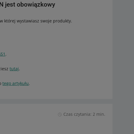
AN jest obowiązkowy
 w której wystawiasz swoje produkty.
GS1
.
ziesz
tutaj
.
do
tego artykułu
.
Czas czytania: 2 min.