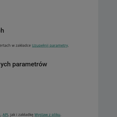
ch
ertach w zakładce
Uzupełnij parametry
.
owych parametrów
z
,
API
, jak i zakładkę
Wystaw z pliku
.