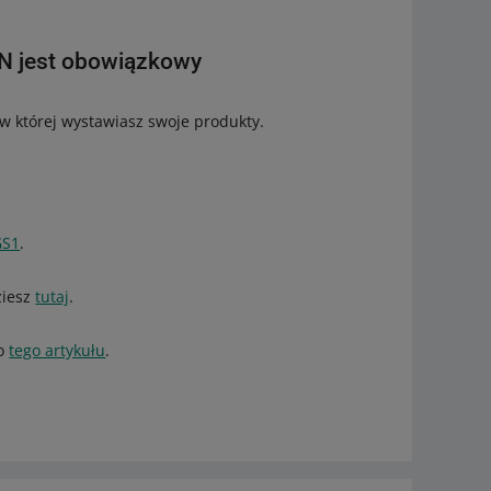
AN jest obowiązkowy
 w której wystawiasz swoje produkty.
GS1
.
ziesz
tutaj
.
do
tego artykułu
.