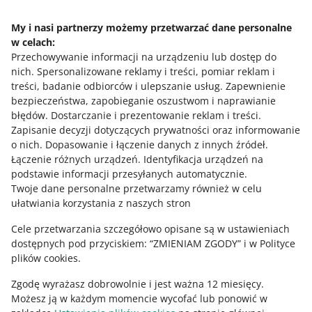
My i nasi partnerzy możemy przetwarzać dane personalne
Masz pytania?
Odezwij się do nas
.
w celach:
Przechowywanie informacji na urządzeniu lub dostęp do
nich
.
Spersonalizowane reklamy i treści, pomiar reklam i
treści, badanie odbiorców i ulepszanie usług
.
Zapewnienie
z
5
bezpieczeństwa, zapobieganie oszustwom i naprawianie
błędów
.
Dostarczanie i prezentowanie reklam i treści
.
Zapisanie decyzji dotyczących prywatności oraz informowanie
Potrzebujesz pomocy?
o nich
.
Dopasowanie i łączenie danych z innych źródeł
.
Łączenie różnych urządzeń
.
Identyfikacja urządzeń na
SKONTAKTUJ SIĘ Z NAMI
podstawie informacji przesyłanych automatycznie
.
Twoje dane personalne przetwarzamy również w celu
ułatwiania korzystania z naszych stron
Cele przetwarzania szczegółowo opisane są w ustawieniach
dostępnych pod przyciskiem: “ZMIENIAM ZGODY” i w Polityce
plików cookies.
Zgodę wyrażasz dobrowolnie i jest ważna 12 miesięcy.
Możesz ją w każdym momencie wycofać lub ponowić w