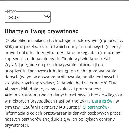
W których kategoriach
język
parametr EAN jest
obowiązkowy
Dbamy o Twoją prywatność
Sprawdź
na liście
, czy wymagamy go
Dzięki plikom cookies i technologiom pokrewnym
(np. piksele,
w kategorii, w której wystawiasz swoje
SDK)
oraz przetwarzaniu Twoich danych osobowych
(między
produkty.
innymi unikalne identyfikatory, dane przeglądarki)
, możemy
zapewnić, że dopasujemy do Ciebie wyświetlane treści.
Wyrażając zgodę na przechowywanie informacji na
urządzeniu końcowym lub dostęp do nich i przetwarzanie
danych (w tym w obszarze profilowania, analiz rynkowych i
Jedynym źródłem poprawnych kodów numerów GTIN jest
statystycznych) sprawiasz, że łatwiej będzie odnaleźć Ci w
GS1
.
Allegro dokładnie to, czego szukasz i potrzebujesz.
Administratorem Twoich danych osobowych będzie Allegro a
w niektórych przypadkach nasi partnerzy (
17
partnerów
), w
Więcej informacji o kodzie EAN (czyli numerze GTIN)
tym tzw. “Zaufani Partnerzy IAB Europe” (
9
partnerów
).
znajdziesz
tutaj
.
Informacja o celach przetwarzania danych osobowych przez
naszych partnerów znajduje się w ich politykach ochrony
Jeśli chcesz dowiedzieć się więcej o parametrach, zajrzyj
prywatności.
do
tego artykułu
.