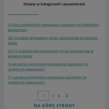
Zmiany w kategoriach i parametrach
14 lipca zmieniliśmy wymagane parametry w niektórych
kategoriach
Od 10 lutego wymagamy mniej parametrów w kategorii
Moda
Od 17 października wymagamy mniej parametrów w
kategorii Moda
16 września zmieniliśmy wymagane parametry w
niektórych kategoriach
17 czerwca zmieniliśmy wymagane parametry w
niektórych kategoriach
z
5
NA GÓRĘ STRONY