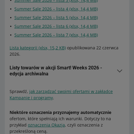
Summer Sale 2026 – lista 3 (xlsx, 14,4 MB)
Summer Sale 2026 – lista 4 (xlsx, 14,4 MB)
Summer Sale 2026 – lista 5 (xlsx, 14,4 MB)
Summer Sale 2026 – lista 6 (xlsx, 14,4 MB)
Summer Sale 2026 – lista 7 (xlsx, 14,4 MB)
Lista kategorii (xlsx, 15,2 KB)
opublikowana 22 czerwca
2026.
Listy towarów w akcji Smart! Weeks 2026 -
edycja archiwalna
Listy opublikowane 6 maja 2026:
Sprawdź,
jak zarządzać swoimi ofertami w zakładce
Smart! Weeks 2026 – lista 1 (xlsx, 14,4 MB)
Kampanie i programy
.
Smart! Weeks 2026 – lista 2 (xlsx, 14,4 MB)
Niektóre oznaczenia przyznajemy automatycznie
Smart! Weeks 2026 – lista 3 (xlsx, 14,5 MB)
ofertom, które spełniają ich warunki. Dotyczy to na
Smart! Weeks 2026 – lista 4 (xlsx, 14,5 MB)
przykład
oznaczenia Okazja
, czyli oznaczenia z
przekreśloną ceną.