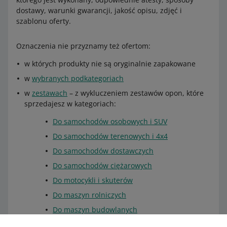
dostawy, warunki gwarancji, jakość opisu, zdjęć i
szablonu oferty.
Oznaczenia nie przyznamy też ofertom:
w których produkty nie są oryginalnie zapakowane
w
wybranych podkategoriach
w
zestawach
– z wykluczeniem zestawów opon, które
sprzedajesz w kategoriach:
Do samochodów osobowych i SUV
Do samochodów terenowych i 4x4
Do samochodów dostawczych
Do samochodów ciężarowych
Do motocykli i skuterów
Do maszyn rolniczych
Do maszyn budowlanych
Do quadów