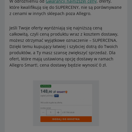
W odróżnieniu od
Gwarancji najniższej ceny
, oferty,
Mleka modyfikowane –
Początkowe
(256973)
które kwalifikują się do SUPERCENY, nie są porównywane
Sport i turystyka – Militaria –
Pozostałe
(253063)
z cenami w innych sklepach poza Allegro.
Dom i Ogród – Wyposażenie – Ozdoby świąteczne i
okolicznościowe –
Fajerwerki
(300733)
Jeśli Twoje oferty wyróżniają się najniższą ceną
całkowitą, czyli ceną produktu wraz z kosztem dostawy,
możesz otrzymać wyjątkowe oznaczenie – SUPERCENA.
Dzięki temu kupujący łatwiej i szybciej dotrą do Twoich
produktów, a Ty masz szansę zwiększyć sprzedaż. Dla
ofert, które mają ustawioną opcję dostawy w ramach
Allegro Smart!, cena dostawy będzie wynosić 0 zł.