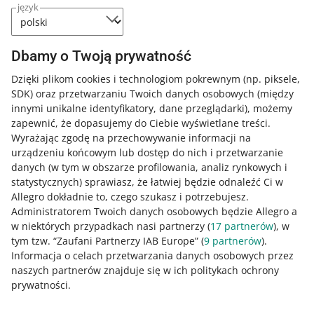
język
Do innych pojazdów
.
Dbamy o Twoją prywatność
Oznaczenie Gwarancja najniższej ceny a
Dzięki plikom cookies i technologiom pokrewnym
(np. piksele,
oznaczenie SUPERCENA
SDK)
oraz przetwarzaniu Twoich danych osobowych
(między
innymi unikalne identyfikatory, dane przeglądarki)
, możemy
Oferty z oznaczeniem SUPERCENA to te z najniższą ceną
zapewnić, że dopasujemy do Ciebie wyświetlane treści.
danego produktu na Allegro. W ofertach z oznaczeniem
Wyrażając zgodę na przechowywanie informacji na
Gwarancja najniższej ceny
cena produktu jest najniższa
urządzeniu końcowym lub dostęp do nich i przetwarzanie
nie tylko na Allegro, ale także w porównaniu z wybranymi
danych (w tym w obszarze profilowania, analiz rynkowych i
sklepami w internecie.
Dowiedz się więcej
.
statystycznych) sprawiasz, że łatwiej będzie odnaleźć Ci w
Allegro dokładnie to, czego szukasz i potrzebujesz.
Jeśli nie chcesz, żeby w Twoich ofertach pojawiło się
Administratorem Twoich danych osobowych będzie Allegro a
oznaczenie SUPERCENA, skontaktuj się z nami przez
w niektórych przypadkach nasi partnerzy (
17
partnerów
), w
formularz kontaktowy
.
tym tzw. “Zaufani Partnerzy IAB Europe” (
9
partnerów
).
Informacja o celach przetwarzania danych osobowych przez
naszych partnerów znajduje się w ich politykach ochrony
Zasady obowiązują od 31 października 2024.
prywatności.
Sprawdź zasady i listę kategorii wykluczonych