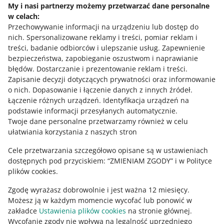
do 31 października oraz listę kategorii
My i nasi partnerzy możemy przetwarzać dane personalne
wykluczonych w listopadzie 2024
w celach:
Przechowywanie informacji na urządzeniu lub dostęp do
Sprawdź listę kategorii wykluczonych od 1.12.24
Oznaczenie przyznawaliśmy ofertom, które spełniają
nich
.
Spersonalizowane reklamy i treści, pomiar reklam i
do 02.01.2025.
wszystkie
poniższe warunki:
treści, badanie odbiorców i ulepszanie usług
.
Zapewnienie
bezpieczeństwa, zapobieganie oszustwom i naprawianie
Oznaczenia nie przyznawaliśmy ofertom wystawionym w
najniższa cena na Allegro – sprawdzamy to kilka razy
błędów
.
Dostarczanie i prezentowanie reklam i treści
.
wybranych podkategoriach
w ciągu doby
.
Zapisanie decyzji dotyczących prywatności oraz informowanie
Potrzebujesz pomocy?
wystawione na
koncie firmowym
z jakością sprzedaży
o nich
.
Dopasowanie i łączenie danych z innych źródeł
.
na poziomie co najmniej Neutralnym
Łączenie różnych urządzeń
.
Identyfikacja urządzeń na
SKONTAKTUJ SIĘ Z NAMI
podstawie informacji przesyłanych automatycznie
.
z opcją kup teraz
Twoje dane personalne przetwarzamy również w celu
stan: Nowy (oprócz kategorii, w których parametr Stan
ułatwiania korzystania z naszych stron
jest niedostępny)
Cele przetwarzania szczegółowo opisane są w ustawieniach
dostawa Smart! lub darmowa dostawa
dostępnych pod przyciskiem: “ZMIENIAM ZGODY” i w Polityce
połączone z
Katalogiem produktów Allegro
plików cookies.
produkt jest dostępny w ofertach od co najmniej
Zgodę wyrażasz dobrowolnie i jest ważna 12 miesięcy.
dwóch różnych sprzedających. Wyjątkiem są oferty
Możesz ją w każdym momencie wycofać lub ponowić w
wystawione przez sprzedawców uczestniczących w
zakładce
Ustawienia plików cookies
na stronie głównej.
programach partnerskich: Brand Partner, Top Brand
Wycofanie zgody nie wpływa na legalność uprzedniego