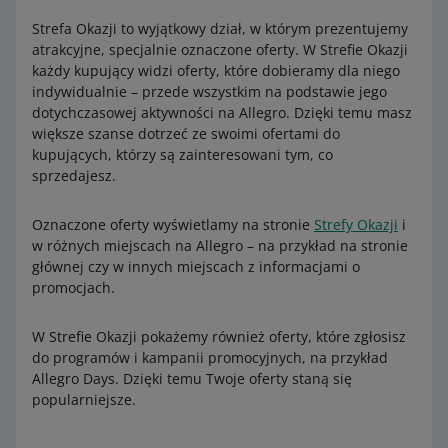
(126045)
Mleka modyfikowane –
Początkowe
(256973)
Sport i turystyka – Militaria –
Wiatrówki
(253883)
Strefa Okazji to wyjątkowy dział, w którym prezentujemy
Kolekcje i sztuka – Kolekcje – Trafika –
Pozostałe
Supermarket –
Alkohol (322982)
Sport i turystyka – Militaria – Samoobrona –
Kubotany
atrakcyjne, specjalnie oznaczone oferty. W Strefie Okazji
(47957)
(253967)
każdy kupujący widzi oferty, które dobieramy dla niego
Dziecko – Karmienie dziecka – Żywność dla dzieci –
Sport i turystyka – Militaria –
Paintball
(253955)
indywidualnie – przede wszystkim na podstawie jego
Mleka modyfikowane –
Początkowe
(256973)
dotychczasowej aktywności na Allegro. Dzięki temu masz
Sport i turystyka – Militaria –
Pozostałe
(253063)
większe szanse dotrzeć ze swoimi ofertami do
Dom i Ogród – Wyposażenie – Ozdoby świąteczne i
kupujących, którzy są zainteresowani tym, co
okolicznościowe –
Fajerwerki
(300733)
sprzedajesz.
Oznaczone oferty wyświetlamy na stronie
Strefy Okazji
i
w różnych miejscach na Allegro – na przykład na stronie
głównej czy w innych miejscach z informacjami o
promocjach.
W Strefie Okazji pokażemy również oferty, które zgłosisz
do programów i kampanii promocyjnych, na przykład
Allegro Days. Dzięki temu Twoje oferty staną się
popularniejsze.