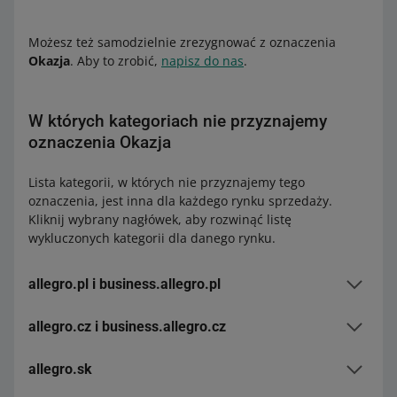
Możesz też samodzielnie zrezygnować z oznaczenia
Okazja
. Aby to zrobić,
napisz do nas
.
W których kategoriach nie przyznajemy
oznaczenia Okazja
Lista kategorii, w których nie przyznajemy tego
oznaczenia, jest inna dla każdego rynku sprzedaży.
Kliknij wybrany nagłówek, aby rozwinąć listę
wykluczonych kategorii dla danego rynku.
allegro.pl i business.allegro.pl
Nieruchomości
(20782)
allegro.cz i business.allegro.cz
Motoryzacja –
Samochody
(149)
Dziecko – Karmienie dziecka – Żywność dla dzieci –
Motoryzacja –
Motocykle i quady
(300685)
allegro.sk
Mleka modyfikowane –
Początkowe
(256973)
Motoryzacja –
Inne pojazdy i łodzie
(4079)