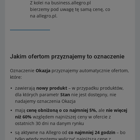
Z kolei na business.allegro.pl
bierzemy pod uwagę tę samą cenę, co
na allegro.pl.
Jakim ofertom przyznajemy to oznaczenie
Oznaczenie
Okazja
przyznajemy automatycznie ofertom,
które:
zawierają
nowy produkt
– w przypadku produktów,
dla których parametr
Stan
nie jest dostępny, nie
nadajemy oznaczenia Okazja
mają
cenę obniżoną o co najmniej 5%,
ale
nie więcej
niż 60%
względem najniższej ceny w ofercie z
ostatnich 30 dni na danym rynku
są aktywne na Allegro od
co najmniej 24 godzin
– bo
tylko wtedy możemy wyliczyć najniższą cenę z