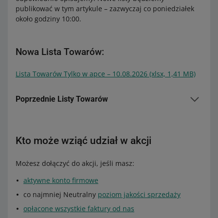
publikować w tym artykule – zazwyczaj co poniedziałek
około godziny 10:00.
Nowa Lista Towarów:
Lista Towarów Tylko w apce – 10.08.2026 (xlsx, 1,41 MB)
Poprzednie Listy Towarów
Lista Towarów Tylko w apce – 3.08.2026 (xlsx, 1,50 MB)
Lista Towarów Tylko w apce – 27.07.2026 (xlsx, 1,45
Kto może wziąć udział w akcji
MB)
Lista Towarów Tylko w apce – 20.07.2026 (xlsx, 1,45
Możesz dołączyć do akcji, jeśli masz:
MB)
Lista Towarów Tylko w apce – 13.07.2026 (xlsx, 1,41
aktywne konto firmowe
MB)
co najmniej Neutralny
poziom jakości sprzedaży
Lista Towarów Tylko w apce – 6.07.2026 (xlsx, 1,40 MB)
opłacone wszystkie faktury od nas
Lista Towarów Tylko w apce – 29.06.2026 (xlsx, 2,15