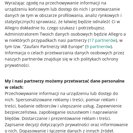
Wyrażając zgodę na przechowywanie informacji na
Zaznacz oferty, które chcesz zgłosić.
urządzeniu końcowym lub dostęp do nich i przetwarzanie
danych (w tym w obszarze profilowania, analiz rynkowych i
Kliknij [zgłoś oferty]
statystycznych) sprawiasz, że łatwiej będzie odnaleźć Ci w
W zakładce
Zarządzaj udziałem
sprawdzisz status
Allegro dokładnie to, czego szukasz i potrzebujesz.
zgłoszonej oferty i datę jej emisji w programie.
Administratorem Twoich danych osobowych będzie Allegro a
w niektórych przypadkach nasi partnerzy (
17
partnerów
), w
tym tzw. “Zaufani Partnerzy IAB Europe” (
9
partnerów
).
Sprawdź
regulamin programu
.
Informacja o celach przetwarzania danych osobowych przez
naszych partnerów znajduje się w ich politykach ochrony
prywatności.
My i nasi partnerzy możemy przetwarzać dane personalne
w celach:
Potrzebujesz pomocy?
Przechowywanie informacji na urządzeniu lub dostęp do
nich
.
Spersonalizowane reklamy i treści, pomiar reklam i
Skontaktuj się z nami
treści, badanie odbiorców i ulepszanie usług
.
Zapewnienie
bezpieczeństwa, zapobieganie oszustwom i naprawianie
błędów
.
Dostarczanie i prezentowanie reklam i treści
.
Zapisanie decyzji dotyczących prywatności oraz informowanie
Zapytaj społeczność
o nich
.
Dopasowanie i łączenie danych z innych źródeł
.