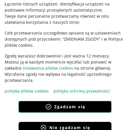
Łączenie różnych urządzeń
.
Identyfikacja urządzeń na
podstawie informacji przesyłanych automatycznie
.
Zajrzyj na Allegro Gadane
Twoje dane personalne przetwarzamy również w celu
ułatwiania korzystania z naszych stron
Cele przetwarzania szczegółowo opisane są w ustawieniach
dostępnych pod przyciskiem: “ZMIENIAM ZGODY” i w Polityce
plików cookies.
Zgodę wyrażasz dobrowolnie i jest ważna 12 miesięcy.
Możesz ją w każdym momencie wycofać lub ponowić w
zakładce
Ustawienia plików cookies
na stronie głównej.
Wycofanie zgody nie wpływa na legalność uprzedniego
Ta strona jest też dostępna w innych językach
przetwarzania.
polityka plików cookies
polityka ochrony prywatności
wygląd:
motyw jasny
Zgadzam się
Nie zgadzam się