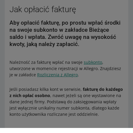
Jak opłacić fakturę
Aby opłacić fakturę, po prostu wpłać środki
na swoje subkonto w zakładce Bieżące
saldo i wpłata. Zwróć uwagę na wysokość
kwoty, jaką należy zapłacić.
Należność za fakturę wpłać na swoje
subkonto
,
utworzone w momencie rejestracji w Allegro. Znajdziesz
je w zakładce
Rozliczenia z Allegro
.
Jeśli posiadasz kilka kont w serwisie,
fakturę do każdego
z nich opłać osobno
, nawet jeżeli są one wystawione na
dane jednej firmy. Podstawą do zaksięgowania wpłaty
jest wyłącznie unikalny numer subkonta, dlatego każde
konto użytkownika rozliczane jest oddzielnie.