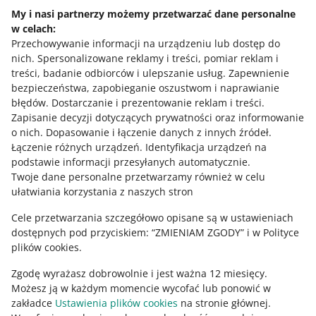
My i nasi partnerzy możemy przetwarzać dane personalne
w celach:
Przechowywanie informacji na urządzeniu lub dostęp do
nich
.
Spersonalizowane reklamy i treści, pomiar reklam i
treści, badanie odbiorców i ulepszanie usług
.
Zapewnienie
z
2
bezpieczeństwa, zapobieganie oszustwom i naprawianie
błędów
.
Dostarczanie i prezentowanie reklam i treści
.
Zapisanie decyzji dotyczących prywatności oraz informowanie
Potrzebujesz pomocy?
o nich
.
Dopasowanie i łączenie danych z innych źródeł
.
Łączenie różnych urządzeń
.
Identyfikacja urządzeń na
SKONTAKTUJ SIĘ Z NAMI
podstawie informacji przesyłanych automatycznie
.
Twoje dane personalne przetwarzamy również w celu
ułatwiania korzystania z naszych stron
Cele przetwarzania szczegółowo opisane są w ustawieniach
dostępnych pod przyciskiem: “ZMIENIAM ZGODY” i w Polityce
plików cookies.
Zgodę wyrażasz dobrowolnie i jest ważna 12 miesięcy.
Możesz ją w każdym momencie wycofać lub ponowić w
zakładce
Ustawienia plików cookies
na stronie głównej.