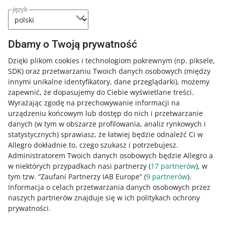
Fakturę opłać zgodnie z pozycją Razem
język
kwota do zapłaty
Dbamy o Twoją prywatność
Dzięki plikom cookies i technologiom pokrewnym
(np. piksele,
SDK)
oraz przetwarzaniu Twoich danych osobowych
(między
innymi unikalne identyfikatory, dane przeglądarki)
, możemy
zapewnić, że dopasujemy do Ciebie wyświetlane treści.
Wyrażając zgodę na przechowywanie informacji na
urządzeniu końcowym lub dostęp do nich i przetwarzanie
danych (w tym w obszarze profilowania, analiz rynkowych i
statystycznych) sprawiasz, że łatwiej będzie odnaleźć Ci w
Allegro dokładnie to, czego szukasz i potrzebujesz.
Administratorem Twoich danych osobowych będzie Allegro a
Warto wiedzieć
w niektórych przypadkach nasi partnerzy (
17
partnerów
), w
tym tzw. “Zaufani Partnerzy IAB Europe” (
9
partnerów
).
Dane, które wpiszesz w polu [tytułem]
Informacja o celach przetwarzania danych osobowych przez
mają charakter jedynie informacyjny i
naszych partnerów znajduje się w ich politykach ochrony
nie wpływają na proces księgowania
prywatności.
wpłat.