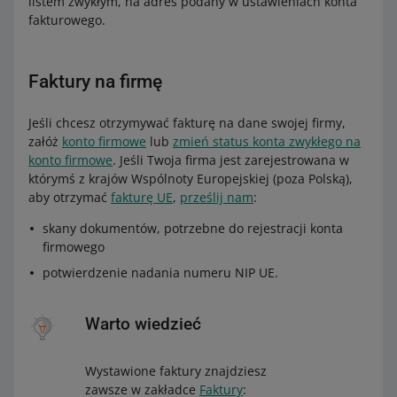
listem zwykłym, na adres podany w ustawieniach konta
fakturowego.
Faktury na firmę
Jeśli chcesz otrzymywać fakturę na dane swojej firmy,
załóż
konto firmowe
lub
zmień status konta zwykłego na
konto firmowe
. Jeśli Twoja firma jest zarejestrowana w
którymś z krajów Wspólnoty Europejskiej (poza Polską),
aby otrzymać
fakturę UE
,
prześlij nam
:
skany dokumentów, potrzebne do rejestracji konta
firmowego
potwierdzenie nadania numeru NIP UE.
Warto wiedzieć
Wystawione faktury znajdziesz
zawsze w zakładce
Faktury
: