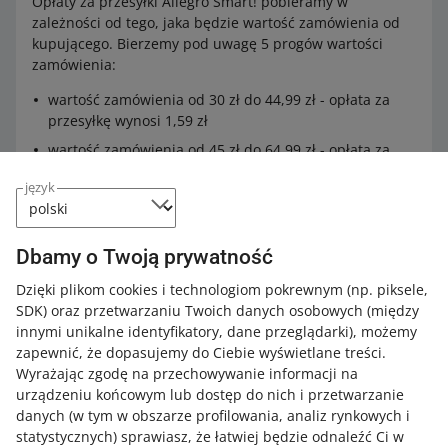
Opłaty za przesyłki Allegro Smart! pobieramy w
Warunki sprzedaży – Pozostałe – Warunki zwrotów.
zależności od tego, jaka będzie wartość zamówienia od
Wybierz te warunki zwrotów, które zapewnisz dla
kupującego. Bierzemy pod uwagę 5 progów wartości
wybranych ofert.
zamówienia:
wartość zamówienia od 30 zł do 44,99 zł - opłata za
przesyłkę wynosi 1,59 zł
wartość zamówienia od 45 zł do 64,99 zł - opłata za
przesyłkę wynosi 3,19 zł
język
wartość zamówienia od 65 zł do 99,99 zł - opłata za
przesyłkę wynosi 5,19 zł
wartość zamówienia od 100 zł do 149,99 zł - opłata za
Dbamy o Twoją prywatność
przesyłkę wynosi 7,89 zł
Dzięki plikom cookies i technologiom pokrewnym
(np. piksele,
wartość zamówienia 150 zł i więcej - opłata za
SDK)
oraz przetwarzaniu Twoich danych osobowych
(między
przesyłkę wynosi 9,99 zł.
innymi unikalne identyfikatory, dane przeglądarki)
, możemy
zapewnić, że dopasujemy do Ciebie wyświetlane treści.
Wyrażając zgodę na przechowywanie informacji na
Jeśli sprzedajesz z konta firmowego,
urządzeniu końcowym lub dostęp do nich i przetwarzanie
zapoznaj się z
cennikiem opłat za
danych (w tym w obszarze profilowania, analiz rynkowych i
przesyłki Allegro Smart!
statystycznych) sprawiasz, że łatwiej będzie odnaleźć Ci w