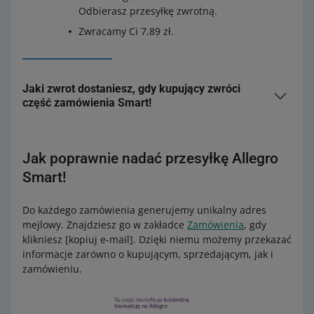
Odbierasz przesyłkę zwrotną.
Zwracamy Ci 7,89 zł.
Jaki zwrot dostaniesz, gdy kupujący zwróci
część zamówienia Smart!
Gdy kupujący częściowo zwróci zakup, ponownie
przeliczymy wartość zamówienia – tym razem bez
Jak poprawnie nadać przesyłkę Allegro
zwróconych produktów. Jeśli nowa wartość zamówienia
Smart!
będzie na tyle niższa, że zakwalifikuje się do niższego
przedziału cenowego, zwrócimy Ci tę różnicę.
Do każdego zamówienia generujemy unikalny adres
mejlowy. Znajdziesz go w zakładce
Zamówienia
, gdy
Zobacz przykłady dla zamówień metodą Allegro One Box:
klikniesz [kopiuj e-mail]. Dzięki niemu możemy przekazać
informacje zarówno o kupującym, sprzedającym, jak i
Opłata za przesyłkę
zamówieniu.
od 30 do 44,99 zł
0,99 zł
od 45 do 64,99 zł
1,99 zł