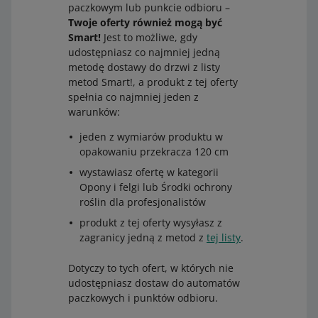
paczkowym lub punkcie odbioru –
Twoje oferty również mogą być
Metody dostawy do punktu odbioru lub
Smart!
Jest to możliwe, gdy
udostępniasz co najmniej jedną
automatu paczkowego
metodę dostawy do drzwi z listy
Allegro One (Punkt, Box) (Allegro Delivery)
lub
Allegro
metod Smart!, a produkt z tej oferty
One (Punkt, Box, Kurier) (Allegro Delivery)
spełnia co najmniej jeden z
warunków:
Allegro Odbiór w Punkcie ORLEN Paczka (Allegro
Delivery) i Allegro Automat ORLEN Paczka (Allegro
jeden z wymiarów produktu w
Delivery)
opakowaniu przekracza 120 cm
Allegro Paczkomaty InPost
wystawiasz ofertę w kategorii
Allegro Odbiór w Punkcie DPD Pickup (Allegro Delivery)
Opony i felgi lub Środki ochrony
i Allegro Automat DPD Pickup (Allegro Delivery)
roślin dla profesjonalistów
Allegro Odbiór w Punkcie Pocztex
lub
Allegro Automat
produkt z tej oferty wysyłasz z
Pocztex
zagranicy jedną z metod z
tej listy
.
Allegro Odbiór w Punkcie DHL (Allegro Delivery) i
Dotyczy to tych ofert, w których nie
Allegro Automat DHL BOX 24/7 (Allegro Delivery).
udostępniasz dostaw do automatów
paczkowych i punktów odbioru.