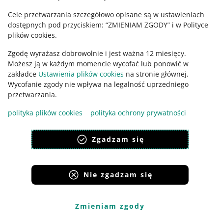
dodatkową pobrania
. Jednocześnie, oprócz zapłaty za
Cele przetwarzania szczegółowo opisane są w ustawieniach
produkt, dostaniesz od kupującego kwotę 4,99 zł za tę
dostępnych pod przyciskiem: “ZMIENIAM ZGODY” i w Polityce
opcję. Dlatego minimalna kwota w cenniku, którą
plików cookies.
możesz ustawić dla metod dostawy płatnych przy
odbiorze, wynosi 4,99 zł.
Zgodę wyrażasz dobrowolnie i jest ważna 12 miesięcy.
Możesz ją w każdym momencie wycofać lub ponowić w
Bezpłatny zwrot zrealizujesz tylko wtedy, gdy klient
zakładce
Ustawienia plików cookies
na stronie głównej.
zgłosi go za pomocą formularza zwrotu na swoim
Wycofanie zgody nie wpływa na legalność uprzedniego
koncie Allegro.
przetwarzania.
Koszty dostawy rozliczysz zgodnie z zasadami
opisanymi powyżej pod warunkiem, że:
polityka plików cookies
polityka ochrony prywatności
kupujący opłaci zamówienie przez Allegro
Zgadzam się
poprawnie przekażesz adres mejlowy do
przewoźnika
wyślesz przesyłki z zamówieniami, które mają status
Nie zgadzam się
płatności zakończona.
Zmieniam zgody
Kiedy dostaniesz zwroty opłat za