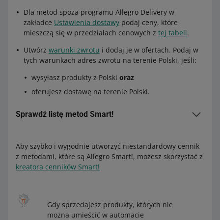
Dla metod spoza programu Allegro Delivery w
zakładce
Ustawienia dostawy
podaj ceny, które
mieszczą się w przedziałach cenowych z
tej tabeli
.
Utwórz
warunki zwrotu
i dodaj je w ofertach. Podaj w
tych warunkach adres zwrotu na terenie Polski, jeśli:
wysyłasz produkty z Polski
oraz
oferujesz dostawę na terenie Polski.
Sprawdź listę metod Smart!
Aby szybko i wygodnie utworzyć niestandardowy cennik
Metody dostawy do drzwi
z metodami, które są Allegro Smart!, możesz skorzystać z
Allegro One (Punkt, Box, Kurier) (Allegro Delivery)
kreatora cenników Smart!
Allegro Kurier DPD (Allegro Delivery)
Allegro Kurier DHL (Allegro Delivery)
Gdy sprzedajesz produkty, których nie
Allegro Kurier Pocztex
lub
Allegro Przesyłka polecona
można umieścić w automacie
lub
Allegro MiniPrzesyłka