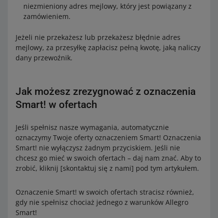
niezmieniony adres mejlowy, który jest powiązany z
Kupujący zwrócił Ci produkty o wartości 25 zł. Wartość
zamówieniem.
zamówienia po zwrocie wynosi więc 25 zł. Nie ma
opłaty za przesyłkę Smart!, bo to kwota poniżej
Jeżeli nie przekażesz lub przekażesz błędnie adres
najniższego progu.
mejlowy, za przesyłkę zapłacisz pełną kwotę, jaką naliczy
dany przewoźnik.
Zwrócimy Ci pełną kwotę 1,99 zł.
Zobacz przykład
Jak możesz zrezygnować z oznaczenia
Wartość zamówienia przed zwrotem wyniosła 50 zł, a
Smart! w ofertach
opłata za przesyłkę Smart! – 1,99 zł.
Kupujący zwrócił produkty o wartości 10 zł. Wartość
Jeśli spełnisz nasze wymagania, automatycznie
zamówienia po zwrocie wynosi więc 40 zł, a opłata za
oznaczymy Twoje oferty oznaczeniem Smart! Oznaczenia
przesyłkę Smart! – 0,99 zł.
Smart! nie wyłączysz żadnym przyciskiem. Jeśli nie
Zwrócimy Ci różnicę wynoszącą 1 zł (1,99 - 0,99 zł = 1
chcesz go mieć w swoich ofertach – daj nam znać. Aby to
zł).
zrobić, kliknij [skontaktuj się z nami] pod tym artykułem.
Oznaczenie Smart! w swoich ofertach stracisz również,
gdy nie spełnisz chociaż jednego z warunków Allegro
Smart!