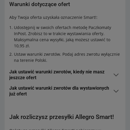
Warunki dotyczące ofert
Aby Twoja oferta uzyskała oznaczenie Smart!:
Udostępnij w swoich ofertach metodę Paczkomaty
InPost. Zrobisz to w trakcie wystawiania oferty.
Maksymalna cena wysyłki, jaką możesz ustawić to
10,95 zł.
Ustaw warunki zwrotów. Podaj adres zwrotu wyłącznie
na terenie Polski.
Jak ustawić warunki zwrotów, kiedy nie masz
jeszcze ofert
Przejdź do zakładki
Warunki zwrotów
i kliknij [dodaj
Jak ustawić warunki zwrotów dla wystawionych
warunki zwrotów].
już ofert
Wypełnij wszystkie pola.
Wejdź w zakładkę
Mój asortyment
.
Zaznacz oferty, dla których chcesz dodać warunki
Twoje warunki zwrotów będą dostępne za każdym
Jak rozliczysz przesyłki Allegro Smart!
zwrotów.
razem, gdy tworzysz ofertę.
Na zielonym polu, który Ci wyświetlimy: wybierz