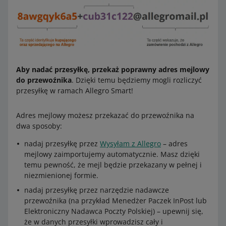
od 65 do 99,99 zł
3,69 zł
od 100 do 149,99 zł
6,19 zł
od 150 zł
7,99 zł
Aby nadać przesyłkę, przekaż poprawny adres mejlowy
do przewoźnika
. Dzięki temu będziemy mogli rozliczyć
Zobacz przykład
przesyłkę w ramach Allegro Smart!
Wartość zamówienia przed zwrotem wyniosła 110 zł, a
opłata za przesyłkę Smart! – 6,19 zł.
Adres mejlowy możesz przekazać do przewoźnika na
dwa sposoby:
Kupujący zwrócił Ci produkty o wartości 20 zł. Wartość
zamówienia po zwrocie wynosi więc 90 zł, a opłata za
nadaj przesyłkę przez
Wysyłam z Allegro
– adres
przesyłkę Smart! – 3,69 zł.
mejlowy zaimportujemy automatycznie. Masz dzięki
temu pewność, że mejl będzie przekazany w pełnej i
Zwrócimy Ci różnicę wynoszącą 2,50 zł (6,19 zł - 3,69 zł
niezmienionej formie.
= 2,50 zł).
nadaj przesyłkę przez narzędzie nadawcze
Zobacz przykład
przewoźnika (na przykład Menedżer Paczek InPost lub
Elektroniczny Nadawca Poczty Polskiej) – upewnij się,
Wartość zamówienia przed zwrotem wyniosła 50 zł, a
że w danych przesyłki wprowadzisz cały i
opłata za przesyłkę Smart! – 1,99 zł.