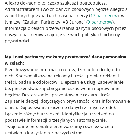
Allegro dokładnie to, czego szukasz i potrzebujesz.
Administratorem Twoich danych osobowych będzie Allegro a
w niektórych przypadkach nasi partnerzy (
17
partnerów
), w
tym tzw. “Zaufani Partnerzy IAB Europe” (
9
partnerów
).
Informacja o celach przetwarzania danych osobowych przez
Dodatkowe informacje
naszych partnerów znajduje się w ich politykach ochrony
prywatności.
Wszystkie metody dostawy dostępne w ramach Allegro
Smart! rozliczysz w zakładce
Rozliczenia z Allegro
.
My i nasi partnerzy możemy przetwarzać dane personalne
Jeśli Twoje zamówienie składa się z kilku przesyłek,
w celach:
koszt ich dostawy zależy od wartości zakupów:
Przechowywanie informacji na urządzeniu lub dostęp do
zamówienia do 149,99 zł
– za każdą przesyłkę
nich
.
Spersonalizowane reklamy i treści, pomiar reklam i
zapłacisz tyle samo (zgodnie ze
stawkami)
.
treści, badanie odbiorców i ulepszanie usług
.
Zapewnienie
zamówienia od 150 zł
– za pierwszą przesyłkę
bezpieczeństwa, zapobieganie oszustwom i naprawianie
zapłacisz kwotę, która odpowiada wartości
błędów
.
Dostarczanie i prezentowanie reklam i treści
.
zamówienia (zgodnie ze
stawkami
). Za każdą kolejną
Zapisanie decyzji dotyczących prywatności oraz informowanie
naliczymy kwotę jak dla zamówień z przedziału od
o nich
.
Dopasowanie i łączenie danych z innych źródeł
.
100 do 149,99 zł, czyli 7,89 zł.
Łączenie różnych urządzeń
.
Identyfikacja urządzeń na
podstawie informacji przesyłanych automatycznie
.
Jeśli kupujący wybierze płatność przy odbiorze, do
Twoje dane personalne przetwarzamy również w celu
kwoty, która odpowiada wartości zamówienia
ułatwiania korzystania z naszych stron
(zgodnie ze
stawkami
) doliczymy 4,99 zł za usługę