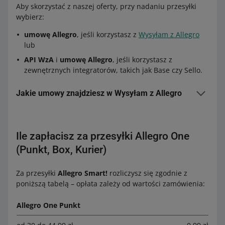
Aby skorzystać z naszej oferty, przy nadaniu przesyłki
wybierz:
umowę Allegro
, jeśli korzystasz z
Wysyłam z Allegro
lub
API WzA
i
umowę Allegro
, jeśli korzystasz z
zewnętrznych integratorów, takich jak Base czy Sello.
Jakie umowy znajdziesz w Wysyłam z Allegro
W zależności od opcji dostawy, jaką wybierze kupujący, w
formularzu nadawczym automatycznie przypiszemy
Ile zapłacisz za przesyłki Allegro One
umowę:
(Punkt, Box, Kurier)
Dostawa jutro:
Allegro One Punkt:
Allegro One Punkt, One Kurier
Za przesyłki
Allegro Smart!
rozliczysz się zgodnie z
Allegro One Box:
Allegro One Box, One Kurier
poniższą tabelą – opłata zależy od wartości zamówienia:
Allegro One Kurier:
Allegro One Kurier - dostawa
Allegro One Punkt
jutro
Allegro One Kurier - opłata przy odbiorze:
Allegro