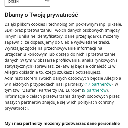
Zobacz regulamin usługi
Dbamy o Twoją prywatność
Dzięki plikom cookies i technologiom pokrewnym
(np. piksele,
Szczegółowe warunki świadczenia
SDK)
oraz przetwarzaniu Twoich danych osobowych
(między
dostawy znajdziesz w
regulaminie
.
innymi unikalne identyfikatory, dane przeglądarki)
, możemy
zapewnić, że dopasujemy do Ciebie wyświetlane treści.
Wyrażając zgodę na przechowywanie informacji na
urządzeniu końcowym lub dostęp do nich i przetwarzanie
danych (w tym w obszarze profilowania, analiz rynkowych i
statystycznych) sprawiasz, że łatwiej będzie odnaleźć Ci w
Najczęściej zadawane pytania
Allegro dokładnie to, czego szukasz i potrzebujesz.
Administratorem Twoich danych osobowych będzie Allegro a
w niektórych przypadkach nasi partnerzy (
17
partnerów
), w
Jak sprawdzę status nadanej przesyłki?
tym tzw. “Zaufani Partnerzy IAB Europe” (
9
partnerów
).
Informacja o celach przetwarzania danych osobowych przez
Jak przekazać kurierowi prośbę klienta, na
Jeśli nadajesz przesyłki przez Wysyłam z Allegro, status
naszych partnerów znajduje się w ich politykach ochrony
przykład o przekazanie kodu do bramy?
przesyłki sprawdzisz:
prywatności.
Jak mogę ubezpieczyć paczkę?
Jeśli korzystasz z
w zakładce
Zamówienia
Wysyłam z Allegro
– przy wybranym zamówieniu
, dodatkowe
informacje na etykiecie możesz podać w formularzu
My i nasi partnerzy możemy przetwarzać dane personalne
w zakładce
Przesyłki i podjazdy
– gdy klikniesz w
nadawczym.