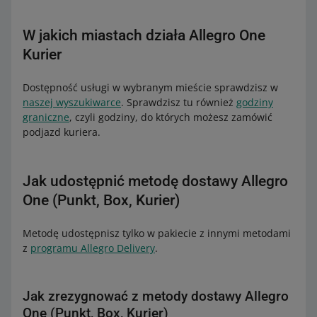
Allegro One – to nazwa naszej usługi.
W jakich miastach działa Allegro One
Metody dostawy:
Kurier
Allegro One (Punkt, Box) – metoda z dostawą do
punktów odbioru i automatów paczkowych w całej
Polsce. Przesyłki obsługuje DPD.
Dostępność usługi w wybranym mieście sprawdzisz w
naszej wyszukiwarce
. Sprawdzisz tu również
godziny
Allegro One (Punkt, Box, Kurier) – metoda z dostawą
graniczne
, czyli godziny, do których możesz zamówić
do punktów odbioru, automatów paczkowych i na
podjazd kuriera.
adres kupującego na terenie wybranych miast.
Przesyłki obsługuje Allegro One Kurier.
Opcje dostawy:
Jak udostępnić metodę dostawy Allegro
Allegro One Punkt – dostawa do punktów odbioru
One (Punkt, Box, Kurier)
Kolporter, epaka.pl, Furgonetka, Auchan lub Pakersi
Allegro One Box – dostawa do automatów
Metodę udostępnisz tylko w pakiecie z innymi metodami
paczkowych
z
programu Allegro Delivery
.
Allegro One Kurier – dostawa kurierem w ramach
metody dostawy Allegro One (Punkt, Box, Kurier)
Allegro One Kurier – opłata przy odbiorze – dostawa
Jak zrezygnować z metody dostawy Allegro
kurierem z płatnością pobraniową w ramach
One (Punkt, Box, Kurier)