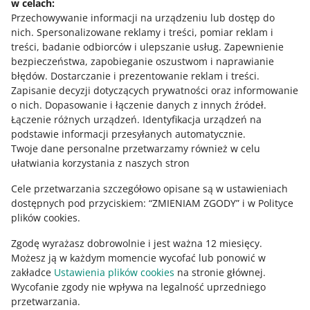
Przesyłka została zagubiona. Co mogę zrobić?
W narzędziu
Wysyłam z Allegro
, w sekcji Ubezpieczenie,
w celach:
[szczegóły] obok wybranej przesyłki.
wprowadź kwotę, na jaką chcesz ubezpieczyć przesyłkę.
Przechowywanie informacji na urządzeniu lub dostęp do
W sytuacji, gdy paczka zaginie lub zostanie uszkodzona
nich
.
Spersonalizowane reklamy i treści, pomiar reklam i
Co jeśli odrzucicie moją reklamację?
Napisz do nas – kliknij [skontaktuj się z nami] pod tym
w transporcie, dzięki wykupionemu ubezpieczeniu
treści, badanie odbiorców i ulepszanie usług
.
Zapewnienie
artykułem. Jeśli nie uda nam się odnaleźć przesyłki,
możesz otrzymać zwrot wartości przesyłki.
bezpieczeństwa, zapobieganie oszustwom i naprawianie
możesz zgłosić reklamację.
Możesz się odwołać od naszej decyzji. Masz na to 14 dni
błędów
.
Dostarczanie i prezentowanie reklam i treści
.
od momentu, gdy otrzymasz odpowiedź na reklamację.
Zapisanie decyzji dotyczących prywatności oraz informowanie
Dowiedz się więcej o reklamacjach
.
Potrzebujesz pomocy?
o nich
.
Dopasowanie i łączenie danych z innych źródeł
.
Łączenie różnych urządzeń
.
Identyfikacja urządzeń na
SKONTAKTUJ SIĘ Z NAMI
podstawie informacji przesyłanych automatycznie
.
Twoje dane personalne przetwarzamy również w celu
ułatwiania korzystania z naszych stron
Cele przetwarzania szczegółowo opisane są w ustawieniach
dostępnych pod przyciskiem: “ZMIENIAM ZGODY” i w Polityce
plików cookies.
Zgodę wyrażasz dobrowolnie i jest ważna 12 miesięcy.
Możesz ją w każdym momencie wycofać lub ponowić w
zakładce
Ustawienia plików cookies
na stronie głównej.
Wycofanie zgody nie wpływa na legalność uprzedniego
Ta strona jest też dostępna w innych językach
przetwarzania.