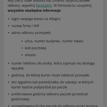
Aby zlecić stałe odbiory lub zmienić dotychczasowe
odbiory, wypełnij
formularz
. W formularzu uzupełnij
wszystkie niezbędne informacje
:
login swojego konta na Allegro
nazwę firmy i NIP
adres odbioru przesyłek:
ulica, numer budynku, numer lokalu
kod pocztowy
miasto
numer telefonu do osoby, która zajmuje się obsługą
wysyłek
godzinę, do której kurier może odebrać przesyłki
dni tygodnia (od poniedziałku do soboty), w których
kurier będzie podjeżdżał po paczki
preferowane godziny odbioru paczek (przedział
godzinowy)
przewidywana liczba paczek do odbioru przez kuriera