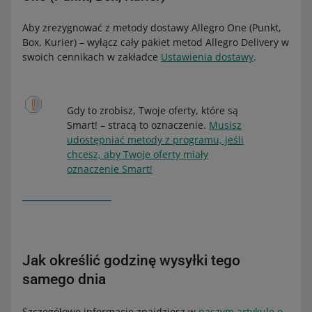
metody dostawy Allegro One (Punkt, Box, Kurier).
Aby zrezygnować z metody dostawy Allegro One (Punkt,
Box, Kurier) – wyłącz cały pakiet metod Allegro Delivery w
swoich cennikach w zakładce
Ustawienia dostawy
.
Gdy to zrobisz, Twoje oferty, które są
Smart! – stracą to oznaczenie.
Musisz
udostępniać metody z programu, jeśli
chcesz, aby Twoje oferty miały
oznaczenie Smart!
Jak określić godzinę wysyłki tego
samego dnia
Szczegółowe informacje znajdziesz w
naszym artykule o