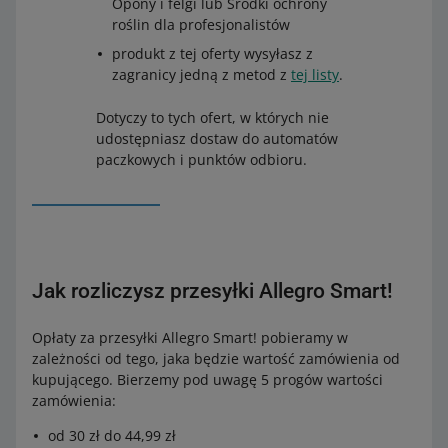
Opony i felgi lub Środki ochrony
i Allegro Automat DPD Pickup (Allegro Delivery)
roślin dla profesjonalistów
Allegro Odbiór w Punkcie Pocztex
lub
Allegro Automat
produkt z tej oferty wysyłasz z
Pocztex
zagranicy jedną z metod z
tej listy
.
Allegro Odbiór w Punkcie DHL (Allegro Delivery) i
Dotyczy to tych ofert, w których nie
Allegro Automat DHL BOX 24/7 (Allegro Delivery).
udostępniasz dostaw do automatów
paczkowych i punktów odbioru.
Jak rozliczysz przesyłki Allegro Smart!
Opłaty za przesyłki Allegro Smart! pobieramy w
zależności od tego, jaka będzie wartość zamówienia od
kupującego. Bierzemy pod uwagę 5 progów wartości
zamówienia:
od 30 zł do 44,99 zł