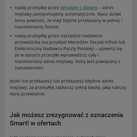
zamówienia po zwrocie wynosi więc 90 zł, a opłata za
nadaj przesyłkę przez
Wysyłam z Allegro
– adres
przesyłkę Smart! – 3,69 zł.
mejlowy zaimportujemy automatycznie. Masz dzięki
temu pewność, że mejl będzie przekazany w pełnej i
Zwrócimy Ci różnicę wynoszącą 2,50 zł (6,19 zł - 3,69 zł
niezmienionej formie.
= 2,50 zł).
nadaj przesyłkę przez narzędzie nadawcze
Zobacz przykład
przewoźnika (na przykład Menedżer Paczek InPost lub
Elektroniczny Nadawca Poczty Polskiej) – upewnij się,
Wartość zamówienia przed zwrotem wyniosła 50 zł, a
że w danych przesyłki wprowadzisz cały i
opłata za przesyłkę Smart! – 1,99 zł.
niezmieniony adres mejlowy, który jest powiązany z
Kupujący zwrócił Ci produkty o wartości 25 zł. Wartość
zamówieniem.
zamówienia po zwrocie wynosi więc 25 zł. Nie ma
opłaty za przesyłkę Smart!, bo to kwota poniżej
Jeżeli nie przekażesz lub przekażesz błędnie adres
najniższego progu.
mejlowy, za przesyłkę zapłacisz pełną kwotę, jaką naliczy
dany przewoźnik.
Zwrócimy Ci pełną kwotę 1,99 zł.
Zobacz przykład
Jak możesz zrezygnować z oznaczenia
Wartość zamówienia przed zwrotem wyniosła 50 zł, a
Smart! w ofertach
opłata za przesyłkę Smart! – 1,99 zł.
Kupujący zwrócił produkty o wartości 10 zł. Wartość