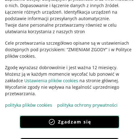
Zapytaj społeczność
Smart! Monety na Allegro
o nich
.
Dopasowanie i łączenie danych z innych źródeł
.
Łączenie różnych urządzeń
.
Identyfikacja urządzeń na
podstawie informacji przesyłanych automatycznie
.
Zajrzyj na Allegro Gadane
Twoje dane personalne przetwarzamy również w celu
5 MIN
SZYBKA WSKAZÓWKA
ułatwiania korzystania z naszych stron
Czym są gotowe cenniki?
Cele przetwarzania szczegółowo opisane są w ustawieniach
dostępnych pod przyciskiem: “ZMIENIAM ZGODY” i w Polityce
plików cookies.
3 MIN
SZYBKA WSKAZÓWKA
Zgodę wyrażasz dobrowolnie i jest ważna 12 miesięcy.
Smart! Okazje Tygodnia
Możesz ją w każdym momencie wycofać lub ponowić w
zakładce
Ustawienia plików cookies
na stronie głównej.
Wycofanie zgody nie wpływa na legalność uprzedniego
Ta strona jest też dostępna w innych językach
przetwarzania.
3 MIN
SZYBKA WSKAZÓWKA
Odkryj Allegro Delivery
polityka plików cookies
polityka ochrony prywatności
wygląd:
motyw jasny
Zgadzam się
3 MIN
SZYBKA WSKAZÓWKA
Historia sukcesu na Allegro - ProteinBar