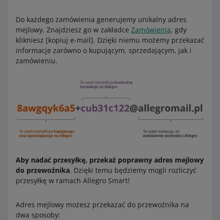
przedziału cenowego, zwrócimy Ci tę różnicę.
Do każdego zamówienia generujemy unikalny adres
mejlowy. Znajdziesz go w zakładce
Zamówienia
, gdy
Zobacz przykłady dla zamówień metodą Allegro One Box:
klikniesz [kopiuj e-mail]. Dzięki niemu możemy przekazać
informacje zarówno o kupującym, sprzedającym, jak i
Opłata za przesyłkę
zamówieniu.
od 30 do 44,99 zł
0,99 zł
od 45 do 64,99 zł
1,99 zł
od 65 do 99,99 zł
3,69 zł
od 100 do 149,99 zł
6,19 zł
od 150 zł
7,99 zł
Aby nadać przesyłkę, przekaż poprawny adres mejlowy
do przewoźnika
. Dzięki temu będziemy mogli rozliczyć
Zobacz przykład
przesyłkę w ramach Allegro Smart!
Wartość zamówienia przed zwrotem wyniosła 110 zł, a
opłata za przesyłkę Smart! – 6,19 zł.
Adres mejlowy możesz przekazać do przewoźnika na
dwa sposoby:
Kupujący zwrócił Ci produkty o wartości 20 zł. Wartość