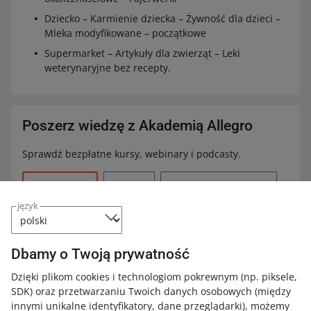
Dziecko – Karmienie dziecka – Żywność dla dzieci –
Mleka modyfikowane – początkowe
Supermarket – Artykuły dla zwierząt – Leki
weterynaryjne bez recepty.
Poszerz wiedzę z Akademią Allegro
Sprawdź bezpłatne kursy, webinary i podcasty.
Wszystkie
(16)
Kursy
(1)
Szybkie wskazówki
(10)
język
Podcasty
(5)
Dbamy o Twoją prywatność
KURS
Allegro Smart! dla sprzedających
Dzięki plikom cookies i technologiom pokrewnym
(np. piksele,
SDK)
oraz przetwarzaniu Twoich danych osobowych
(między
innymi unikalne identyfikatory, dane przeglądarki)
, możemy