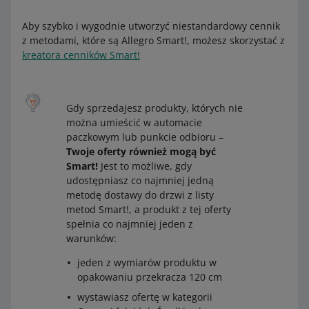
Aby szybko i wygodnie utworzyć niestandardowy cennik
Metody dostawy do drzwi
z metodami, które są Allegro Smart!, możesz skorzystać z
Allegro One (Punkt, Box, Kurier) (Allegro Delivery)
kreatora cenników Smart!
Allegro Kurier DPD (Allegro Delivery)
Allegro Kurier DHL (Allegro Delivery)
Gdy sprzedajesz produkty, których nie
Allegro Kurier Pocztex
lub
Allegro Przesyłka polecona
można umieścić w automacie
lub
Allegro MiniPrzesyłka
paczkowym lub punkcie odbioru –
Twoje oferty również mogą być
Metody dostawy do punktu odbioru lub
Smart!
Jest to możliwe, gdy
udostępniasz co najmniej jedną
automatu paczkowego
metodę dostawy do drzwi z listy
Allegro One (Punkt, Box) (Allegro Delivery)
lub
Allegro
metod Smart!, a produkt z tej oferty
One (Punkt, Box, Kurier) (Allegro Delivery)
spełnia co najmniej jeden z
warunków:
Allegro Odbiór w Punkcie ORLEN Paczka (Allegro
Delivery) i Allegro Automat ORLEN Paczka (Allegro
jeden z wymiarów produktu w
Delivery)
opakowaniu przekracza 120 cm
Allegro Paczkomaty InPost
wystawiasz ofertę w kategorii
Allegro Odbiór w Punkcie DPD Pickup (Allegro Delivery)