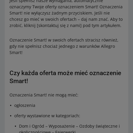
Jeśli spełnisz nasze wymagania, automatycznie
zamówienia po zwrocie wynosi więc 40 zł, a opłata za
oznaczymy Twoje oferty oznaczeniem Smart! Oznaczenia
przesyłkę Smart! – 0,99 zł.
Smart! nie wyłączysz żadnym przyciskiem. Jeśli nie
Zwrócimy Ci różnicę wynoszącą 1 zł (1,99 - 0,99 zł = 1
chcesz go mieć w swoich ofertach – daj nam znać. Aby to
zł).
zrobić, kliknij [skontaktuj się z nami] pod tym artykułem.
Oznaczenie Smart! w swoich ofertach stracisz również,
gdy nie spełnisz chociaż jednego z warunków Allegro
Smart!
Czy każda oferta może mieć oznaczenie
Smart!
Oznaczenia Smart! nie mogą mieć:
ogłoszenia
oferty wystawione w kategoriach:
Dom i Ogród – Wyposażenie – Ozdoby świąteczne i
okolicznościowe – Fajerwerki