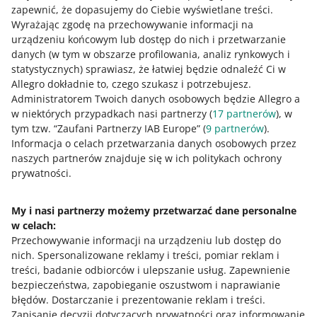
zapewnić, że dopasujemy do Ciebie wyświetlane treści.
1 MIN
SZYBKA WSKAZÓWKA
Wyrażając zgodę na przechowywanie informacji na
Jak zdobyć oznaczenie Allegro Smart!
urządzeniu końcowym lub dostęp do nich i przetwarzanie
w 3 krokach?
danych (w tym w obszarze profilowania, analiz rynkowych i
statystycznych) sprawiasz, że łatwiej będzie odnaleźć Ci w
Allegro dokładnie to, czego szukasz i potrzebujesz.
2 MIN
SZYBKA WSKAZÓWKA
Administratorem Twoich danych osobowych będzie Allegro a
Jakie koszty ponosi sprzedający w
w niektórych przypadkach nasi partnerzy (
17
partnerów
), w
Allegro Smart!?
tym tzw. “Zaufani Partnerzy IAB Europe” (
9
partnerów
).
Informacja o celach przetwarzania danych osobowych przez
naszych partnerów znajduje się w ich politykach ochrony
2 MIN
SZYBKA WSKAZÓWKA
prywatności.
WIĘCEJ
Jak rozliczymy koszty dostawy przy
zwrocie w Allegro Smart!?
My i nasi partnerzy możemy przetwarzać dane personalne
w celach:
Potrzebujesz pomocy?
3 MIN
SZYBKA WSKAZÓWKA
Przechowywanie informacji na urządzeniu lub dostęp do
Zapytaj eksperta Allegro: Allegro
nich
.
Spersonalizowane reklamy i treści, pomiar reklam i
Skontaktuj się z nami
Smart!
treści, badanie odbiorców i ulepszanie usług
.
Zapewnienie
bezpieczeństwa, zapobieganie oszustwom i naprawianie
błędów
.
Dostarczanie i prezentowanie reklam i treści
.
4 MIN
SZYBKA WSKAZÓWKA
Zapisanie decyzji dotyczących prywatności oraz informowanie