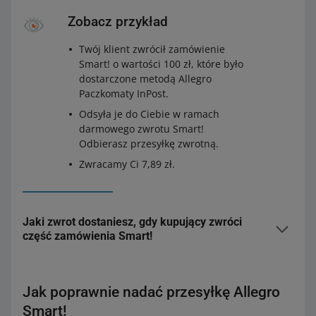
Zobacz przykład
Twój klient zwrócił zamówienie
Smart! o wartości 100 zł, które było
dostarczone metodą Allegro
Paczkomaty InPost.
Odsyła je do Ciebie w ramach
darmowego zwrotu Smart!
Odbierasz przesyłkę zwrotną.
Zwracamy Ci 7,89 zł.
Jaki zwrot dostaniesz, gdy kupujący zwróci
część zamówienia Smart!
Gdy kupujący częściowo zwróci zakup, ponownie
przeliczymy wartość zamówienia – tym razem bez
Jak poprawnie nadać przesyłkę Allegro
zwróconych produktów. Jeśli nowa wartość zamówienia
Smart!
będzie na tyle niższa, że zakwalifikuje się do niższego